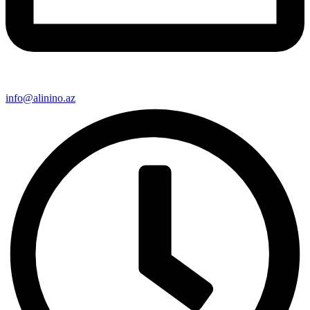
info@alinino.az