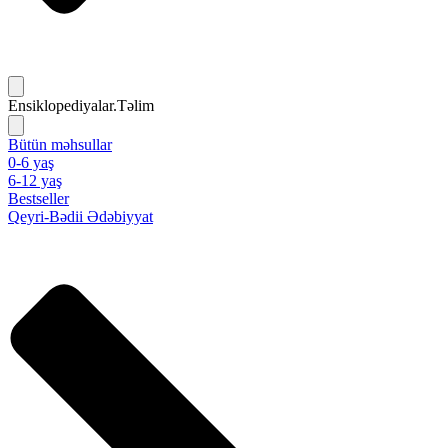
Ensiklopediyalar.Təlim
Bütün məhsullar
0-6 yaş
6-12 yaş
Bestseller
Qeyri-Bədii Ədəbiyyat