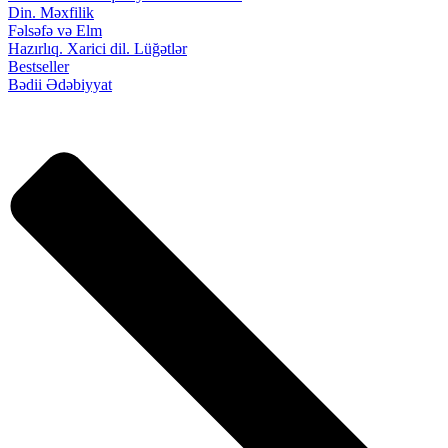
Din. Məxfilik
Fəlsəfə və Elm
Hazırlıq. Xarici dil. Lüğətlər
Bestseller
Bədii Ədəbiyyat