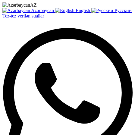
AZ
Azərbaycan
English
Русский
Tez-tez verilən suallar