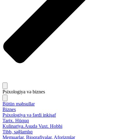
Psixologiya və biznes
Bütün məhsullar
Biznes
Psixologiya və fərdi inkişaf
Tarix. Hüquq
Kulinariya.Asudə Vaxt. Hobbi
Tibb, sağlamlıq
Memuarlar. Bioqrafiyalar. Aforizmlər