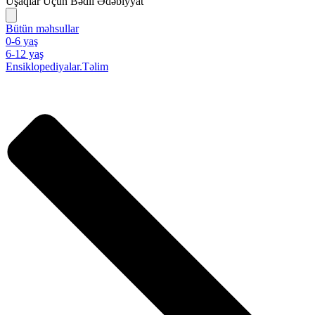
Uşaqlar Üçün Bədii Ədəbiyyat
Bütün məhsullar
0-6 yaş
6-12 yaş
Ensiklopediyalar.Təlim