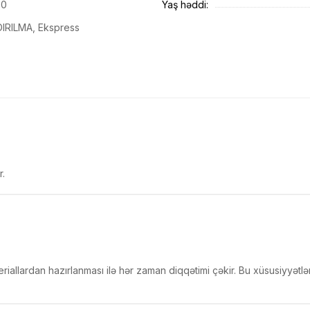
60
Yaş həddi:
RILMA, Ekspress
r.
allardan hazırlanması ilə hər zaman diqqətimi çəkir. Bu xüsusiyyətlə