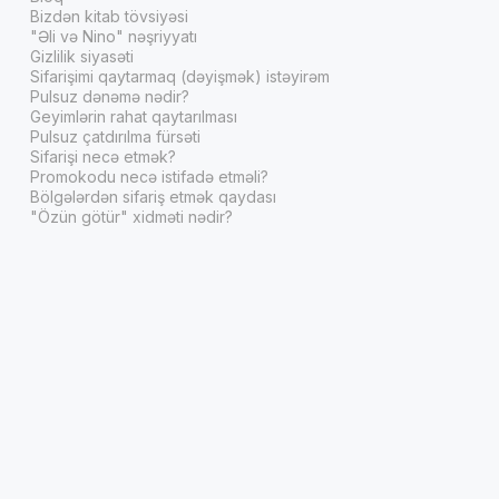
Bizdən kitab tövsiyəsi
"Əli və Nino" nəşriyyatı
Gizlilik siyasəti
Sifarişimi qaytarmaq (dəyişmək) istəyirəm
Pulsuz dənəmə nədir?
Geyimlərin rahat qaytarılması
Pulsuz çatdırılma fürsəti
Sifarişi necə etmək?
Promokodu necə istifadə etməli?
Bölgələrdən sifariş etmək qaydası
"Özün götür" xidməti nədir?