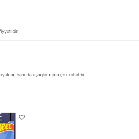
yyətlidir.
öyüklər, həm də uşaqlar üçün çox rahatdır.