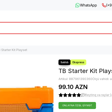
WhatsApp
(+9
 Starter Kit Playset
TB Starter Kit Play
Artikul:
887961390360
Ölçü vahidi: 
99.10 AZN
Reytinq və rəylər (
ONLAYNA ÖZƏL QIYMƏT