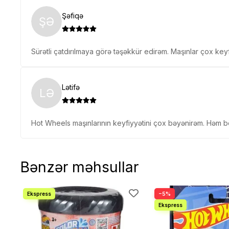
Şəfiqə
ŞƏ
Sürətli çatdırılmaya görə təşəkkür edirəm. Maşınlar çox keyfi
Lətifə
LƏ
Hot Wheels maşınlarının keyfiyyətini çox bəyənirəm. Həm b
Bənzər məhsullar
−5%