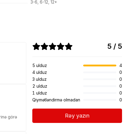
3-6, 6-12, 12+
5 / 5
5 ulduz
4
4 ulduz
0
3 ulduz
0
2 ulduz
0
1 ulduz
0
Qiymətləndirmə olmadan
0
Rəy yazın
rinə görə