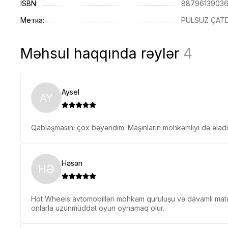
ISBN:
8879613903
Метка:
PULSUZ ÇATDI
Məhsul haqqında rəylər
4
Aysel
AY
Qablaşmasını çox bəyəndim. Maşınların möhkəmliyi də əladı
Həsən
HƏ
Hot Wheels avtomobilləri möhkəm quruluşu və davamlı materi
onlarla uzunmüddət oyun oynamaq olur.