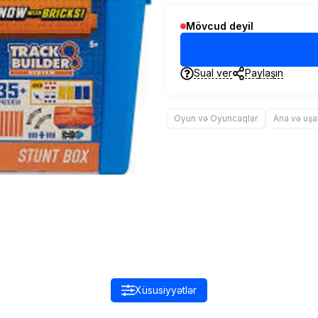
Mövcud deyil
Sual ver
Paylaşın
Oyun və Oyuncaqlar
Ana və uş
Xüsusiyyətlər