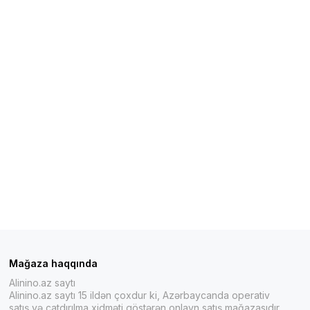
Mağaza haqqında
Alinino.az saytı
Alinino.az saytı 15 ildən çoxdur ki, Azərbaycanda operativ
satış və çatdırılma xidməti göstərən onlayn satış mağazasıdır.