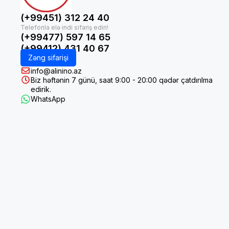
(+99451) 312 24 40
(+99477) 597 14 65
(+99412) 431 40 67
Zəng sifarişi
info@alinino.az
Biz həftənin 7 günü, saat 9:00 - 20:00 qədər çatdırılma
edirik.
WhatsApp