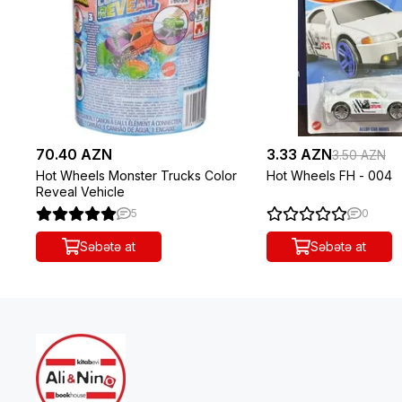
70.40 AZN
3.33 AZN
3.50 AZN
Hot Wheels Monster Trucks Color
Hot Wheels FH - 004
Reveal Vehicle
5
0
Səbətə at
Səbətə at