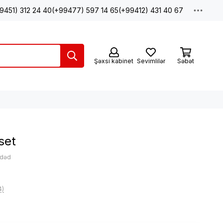
9451) 312 24 40
(+99477) 597 14 65
(+99412) 431 40 67
Şəxsi kabinet
Sevimlilər
Səbət
set
ədəd
4)