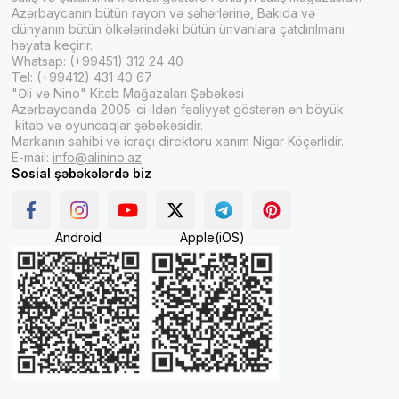
Azərbaycanın bütün rayon və şəhərlərinə, Bakıda və
dünyanın bütün ölkələrindəki bütün ünvanlara çatdırılmanı
həyata keçirir.
Whatsap: (+99451) 312 24 40
Tel: (+99412) 431 40 67
"Əli və Nino" Kitab Mağazaları Şəbəkəsi
Azərbaycanda 2005-ci ildən fəaliyyət göstərən ən böyük
kitab və oyuncaqlar şəbəkəsidir.
Markanın sahibi və icraçı direktoru xanım Nigar Köçərlidir.
E-mail:
info@alinino.az
Sosial şəbəkələrdə biz
Android
Apple(iOS)