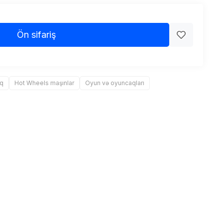
Ön sifariş
aq
Hot Wheels maşınlar
Oyun və oyuncaqları