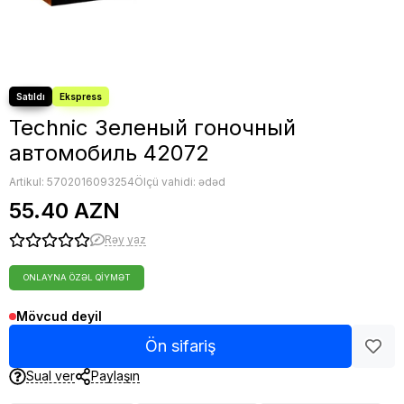
Technic Зеленый гоночный
автомобиль 42072
Artikul:
5702016093254
Ölçü vahidi: ədəd
55.40 AZN
Rəy yaz
ONLAYNA ÖZƏL QIYMƏT
Mövcud deyil
Ön sifariş
Sual ver
Paylaşın