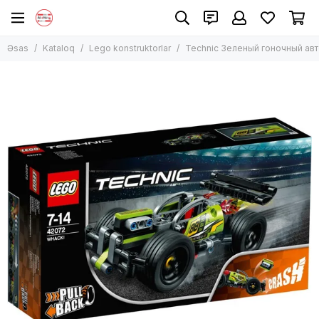
Lego konstruktorlar
Əsas
Kataloq
Lego konstruktorlar
Technic Зеленый гоночный ав
Bütün məhsullar
Lego Classic
Lego Technic
Lego City
Lego Harry Potter
Lego Creator
Lego Duplo
Lego Disney və Friends
Lego Ninjago
Lego Minecraft
Lego Star Wars
Digər modellər