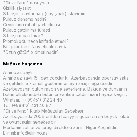
"Əli və Nino" nəşriyyatı
Gizlilik siyasəti
Sifarişimi qaytarmaq (dəyişmək) istəyirəm
Pulsuz dənəmə nədir?
Geyimlərin rahat qaytarılması
Pulsuz çatdırılma fürsəti
Sifarişi necə etmək?
Promokodu necə istifadə etməli?
Bölgələrdən sifariş etmək qaydası
"Özün götür" xidməti nədir?
Mağaza haqqında
Alinino.az saytı
Alinino.az saytı 15 ildən çoxdur ki, Azərbaycanda operativ satış
və çatdırılma xidməti göstərən onlayn satış mağazasıdır.
Azərbaycanın bütün rayon və şəhərlərinə, Bakıda və dünyanın
bütün ölkələrindəki bütün ünvanlara çatdırılmanı həyata keçirir.
Whatsap: (+99451) 312 24 40
Tel: (+99412) 431 40 67
"Əli və Nino" Kitab Mağazaları Şəbəkəsi
Azərbaycanda 2005-ci ildən fəaliyyət göstərən ən böyük kitab
və oyuncaqlar şəbəkəsidir.
Markanın sahibi və icraçı direktoru xanım Nigar Köçərlidir.
E-mail:
info@alinino.az