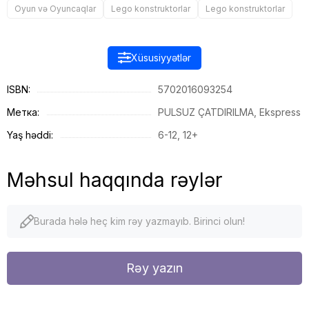
Oyun və Oyuncaqlar
Lego konstruktorlar
Lego konstruktorlar
Xüsusiyyətlər
ISBN:
5702016093254
Метка:
PULSUZ ÇATDIRILMA, Ekspress
Yaş həddi:
6-12, 12+
Məhsul haqqında rəylər
Burada hələ heç kim rəy yazmayıb. Birinci olun!
Rəy yazın