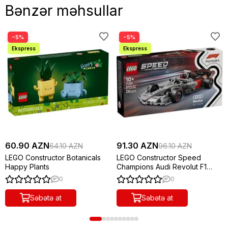
Bənzər məhsullar
−5%
−5%
60.90 AZN
91.30 AZN
64.10 AZN
96.10 AZN
LEGO Constructor Botanicals
LEGO Constructor Speed
Happy Plants
Champions Audi Revolut F1
Team R26 Race Car
0
0
Səbətə at
Səbətə at