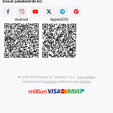
Sosial şəbəkələrdə biz
Android
Apple(iOS)
© 2010-2026 Alinino.az. "Ali&Nino" LLC .
Sayt xəritəsi
hazırlanmışdır
ProSales
platforma üçün
InSales