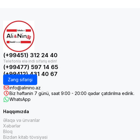
(+99451) 312 24 40
(+99477) 597 14 65
(+99412) 431 40 67
Zəng sifarişi
info@alinino.az
Biz həftənin 7 günü, saat 9:00 - 20:00 qədər çatdırılma edirik.
WhatsApp
Haqqımızda
Əlaqə və ünvanlar
Xəbərlər
Bloq
Bizdən kitab tövsiyəsi