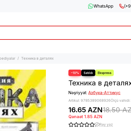
WhatsApp
(+9
pediyalar
Техника в деталях
−10%
Техника в деталя
Nəşriyyat:
Азбука-Аттикус
Artikul:
9785389068926
Ölçü vahidi
16.65 AZN
18.50 A
Qənaət
1.85 AZN
Rəy yaz