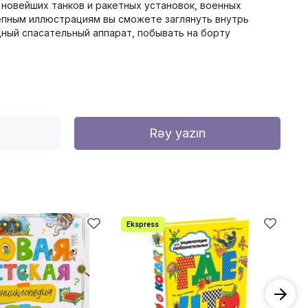
 новейших танков и ракетных установок, военных
епным иллюстрациям вы сможете заглянуть внутрь
дный спасательный аппарат, побывать на борту
Rəy yazın