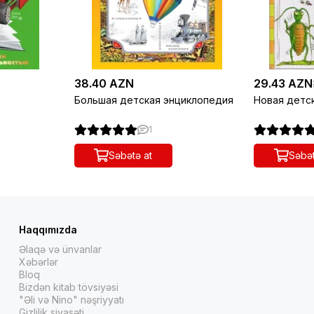
38.40 AZN
29.43 AZN
Большая детская энциклопедия
Новая детс
1
Səbətə at
Səbət
Haqqımızda
Əlaqə və ünvanlar
Xəbərlər
Bloq
Bizdən kitab tövsiyəsi
"Əli və Nino" nəşriyyatı
Gizlilik siyasəti