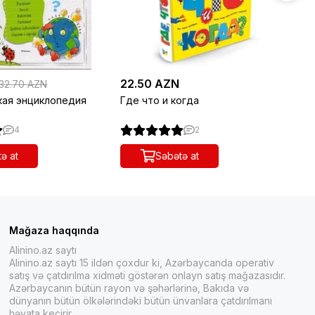
22.50 AZN
26
32.70 AZN
кая энциклопедия
Где что и когда
Бо
4
2
ə at
Səbətə at
Mağaza haqqında
Alinino.az saytı
Alinino.az saytı 15 ildən çoxdur ki, Azərbaycanda operativ
satış və çatdırılma xidməti göstərən onlayn satış mağazasıdır.
Azərbaycanın bütün rayon və şəhərlərinə, Bakıda və
dünyanın bütün ölkələrindəki bütün ünvanlara çatdırılmanı
həyata keçirir.