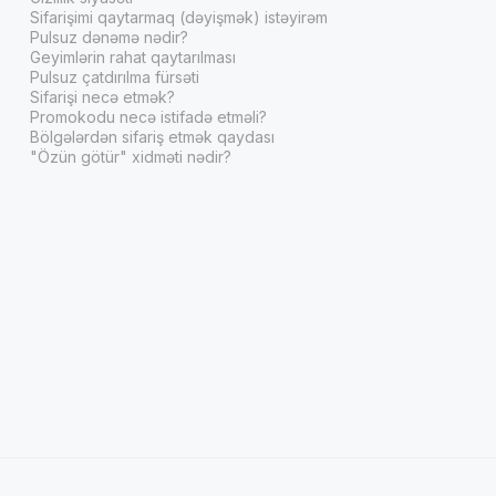
Sifarişimi qaytarmaq (dəyişmək) istəyirəm
Pulsuz dənəmə nədir?
Geyimlərin rahat qaytarılması
Pulsuz çatdırılma fürsəti
Sifarişi necə etmək?
Promokodu necə istifadə etməli?
Bölgələrdən sifariş etmək qaydası
"Özün götür" xidməti nədir?