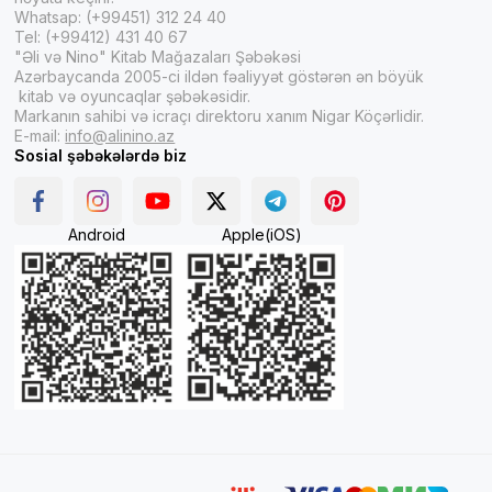
Whatsap: (+99451) 312 24 40
Tel: (+99412) 431 40 67
"Əli və Nino" Kitab Mağazaları Şəbəkəsi
Azərbaycanda 2005-ci ildən fəaliyyət göstərən ən böyük
kitab və oyuncaqlar şəbəkəsidir.
Markanın sahibi və icraçı direktoru xanım Nigar Köçərlidir.
E-mail:
info@alinino.az
Sosial şəbəkələrdə biz
Android
Apple(iOS)