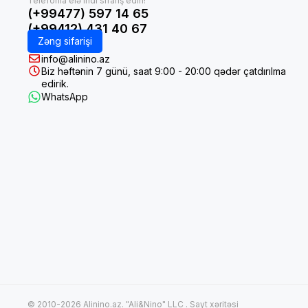
(+99477) 597 14 65
(+99412) 431 40 67
Zəng sifarişi
info@alinino.az
Biz həftənin 7 günü, saat 9:00 - 20:00 qədər çatdırılma
edirik.
WhatsApp
© 2010-2026 Alinino.az. "Ali&Nino" LLC .
Sayt xəritəsi