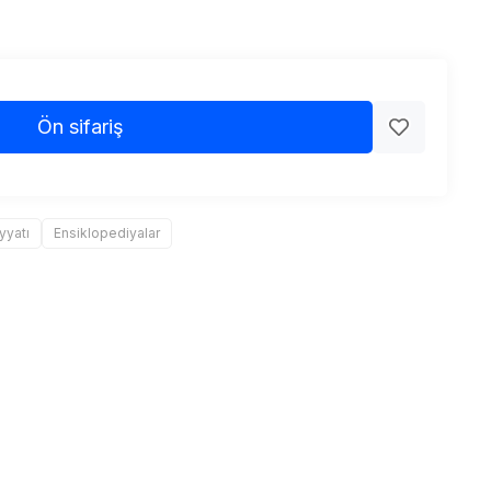
Ön sifariş
yyatı
Ensiklopediyalar