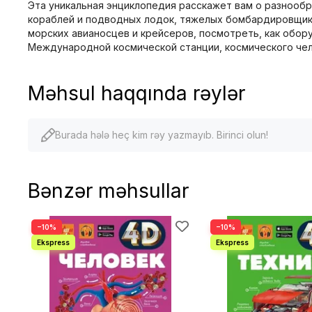
Эта уникальная энциклопедия расскажет вам о разнообр
кораблей и подводных лодок, тяжелых бомбардировщико
морских авианосцев и крейсеров, посмотреть, как обор
Международной космической станции, космического челн
Məhsul haqqında rəylər
Burada hələ heç kim rəy yazmayıb. Birinci olun!
Bənzər məhsullar
−10%
−10%