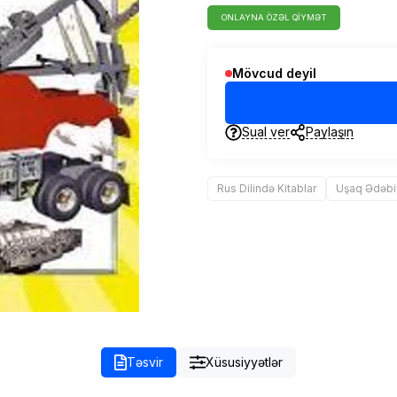
ONLAYNA ÖZƏL QIYMƏT
Mövcud deyil
Sual ver
Paylaşın
Rus Dilində Kitablar
Uşaq Ədəbi
Təsvir
Xüsusiyyətlər