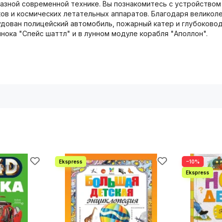
азной современной технике. Вы познакомитесь с устройством
в и космических летательных аппаратов. Благодаря великол
удован полицейский автомобиль, пожарный катер и глубоково
ока "Спейс шаттл" и в лунном модуле корабля "Аполлон".
−10%