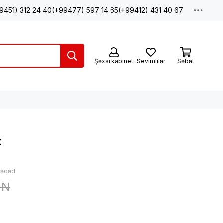
9451) 312 24 40
(+99477) 597 14 65
(+99412) 431 40 67
Şəxsi kabinet
Sevimlilər
Səbət
х
: ədəd
ZN