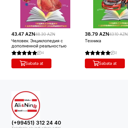
43.47 AZN
38.79 AZN
48.30 AZN
43.10 AZN
Человек. Энциклопедия с
Техника
дополненной реальностью
4
2
Səbətə at
Səbətə at
(+99451) 312 24 40