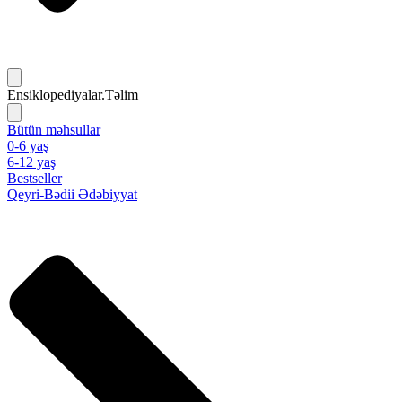
Ensiklopediyalar.Təlim
Bütün məhsullar
0-6 yaş
6-12 yaş
Bestseller
Qeyri-Bədii Ədəbiyyat