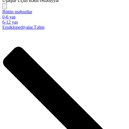
Uşaqlar Üçün Bədii Ədəbiyyat
Bütün məhsullar
0-6 yaş
6-12 yaş
Ensiklopediyalar.Təlim