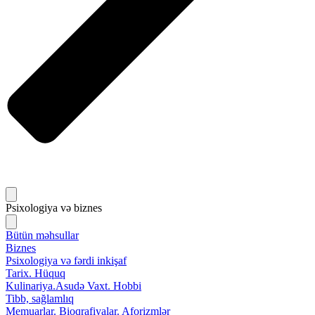
Psixologiya və biznes
Bütün məhsullar
Biznes
Psixologiya və fərdi inkişaf
Tarix. Hüquq
Kulinariya.Asudə Vaxt. Hobbi
Tibb, sağlamlıq
Memuarlar. Bioqrafiyalar. Aforizmlər