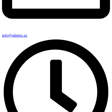
info@alinino.az