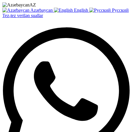
AZ
Azərbaycan
English
Русский
Tez-tez verilən suallar