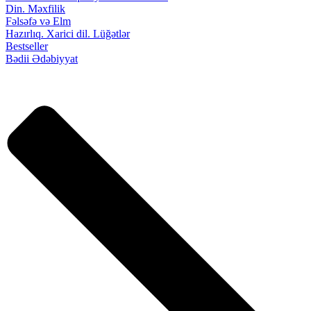
Din. Məxfilik
Fəlsəfə və Elm
Hazırlıq. Xarici dil. Lüğətlər
Bestseller
Bədii Ədəbiyyat