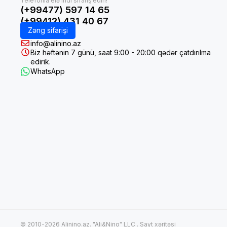
(+99477) 597 14 65
(+99412) 431 40 67
Zəng sifarişi
info@alinino.az
Biz həftənin 7 günü, saat 9:00 - 20:00 qədər çatdırılma
edirik.
WhatsApp
© 2010-2026 Alinino.az. "Ali&Nino" LLC .
Sayt xəritəsi