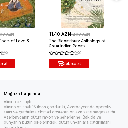
11.40 AZN
19
.00 AZN
12.00 AZN
Poem of Love &
The Bloomsbury Anthology of
Ca
Great Indian Poems
0
0
ə at
Səbətə at
Mağaza haqqında
Alinino.az saytı
Alinino.az saytı 15 ildən çoxdur ki, Azərbaycanda operativ
satış və çatdırılma xidməti göstərən onlayn satış mağazasıdır.
Azərbaycanın bütün rayon və şəhərlərinə, Bakıda və
dünyanın bütün ölkələrindəki bütün ünvanlara çatdırılmanı
həyata keçirir.