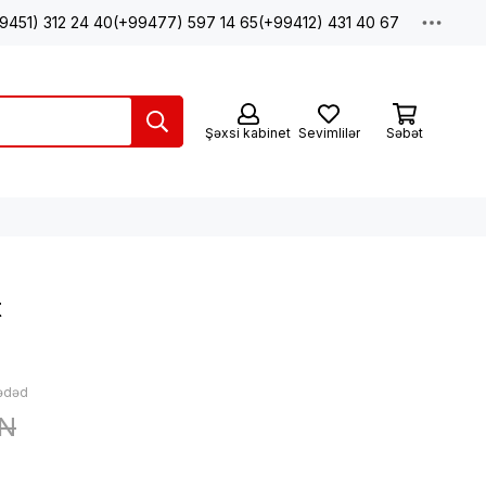
9451) 312 24 40
(+99477) 597 14 65
(+99412) 431 40 67
Şəxsi kabinet
Sevimlilər
Səbət
t
 ədəd
ZN