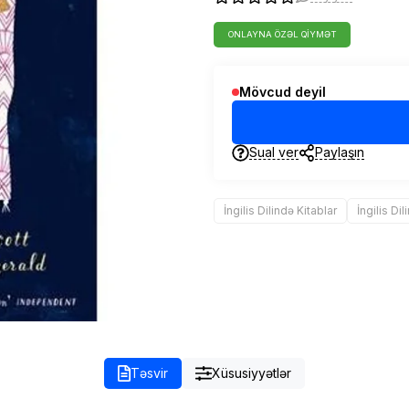
ONLAYNA ÖZƏL QIYMƏT
Mövcud deyil
Sual ver
Paylaşın
İngilis Dilində Kitablar
İngilis Di
Təsvir
Xüsusiyyətlər