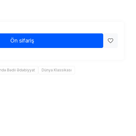
Ön sifariş
lində Bədii Ədəbiyyat
Dünya Klassikası