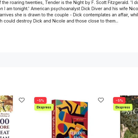
the roaring twenties, Tender is the Night by F. Scott Fitzgerald. 'I do
 am tonight.' American psychoanalyst Dick Diver and his wife Nicole 
rrives she is drawn to the couple - Dick contemplates an affair, whi
ich could destroy Dick and Nicole and those close to them...
−5%
−5%