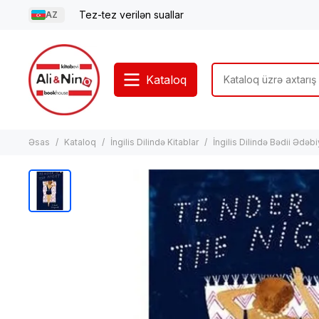
Tez-tez verilən suallar
AZ
Kataloq
Əsas
Kataloq
İngilis Dilində Kitablar
İngilis Dilində Bədii Ədəb