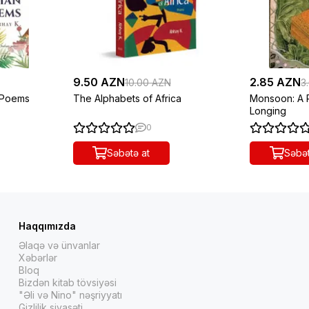
9.50 AZN
2.85 AZN
10.00 AZN
3
 Poems
The Alphabets of Africa
Monsoon: A 
Longing
0
Səbətə at
Səbət
Haqqımızda
Əlaqə və ünvanlar
Xəbərlər
Bloq
Bizdən kitab tövsiyəsi
"Əli və Nino" nəşriyyatı
Gizlilik siyasəti