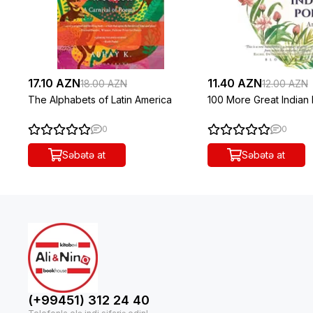
17.10 AZN
11.40 AZN
18.00 AZN
12.00 AZN
The Alphabets of Latin America
100 More Great Indian
0
0
Səbətə at
Səbətə at
(+99451) 312 24 40