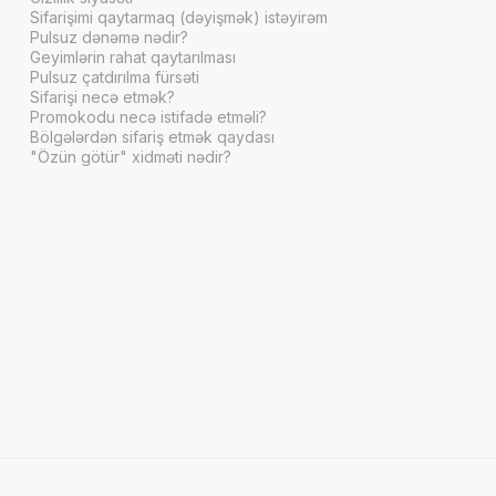
Sifarişimi qaytarmaq (dəyişmək) istəyirəm
Pulsuz dənəmə nədir?
Geyimlərin rahat qaytarılması
Pulsuz çatdırılma fürsəti
Sifarişi necə etmək?
Promokodu necə istifadə etməli?
Bölgələrdən sifariş etmək qaydası
"Özün götür" xidməti nədir?