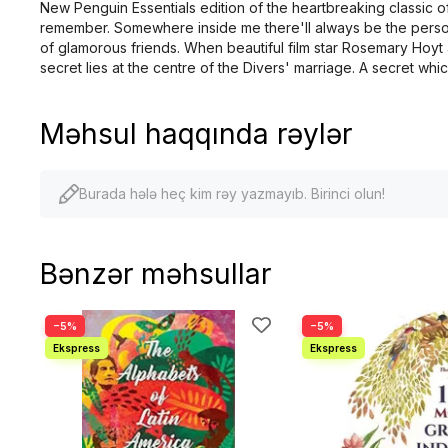
New Penguin Essentials edition of the heartbreaking classic of 
remember. Somewhere inside me there'll always be the person I
of glamorous friends. When beautiful film star Rosemary Hoyt a
secret lies at the centre of the Divers' marriage. A secret wh
Məhsul haqqında rəylər
Burada hələ heç kim rəy yazmayıb. Birinci olun!
Bənzər məhsullar
−5%
−5%