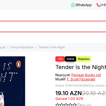
WhatsApp
(+9
iyyat
Dünya Klassikası
Tender is the Night
−5%
Tender is the Nigh
Nəşriyyat:
Penguin Books Ltd
Müəllif:
F. Scott Fitzgerald
Artikul:
9780140282559
Ölçü vahidi:
19.10 AZN
20.10 A
Qənaət
1.00 AZN
Rəy yaz