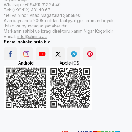
Whatsap: (+99451) 312 24 40
Tel: (+99412) 431 40 67
"Əli və Nino" Kitab Mağazaları Şəbəkəsi
Azərbaycanda 2005-ci ildən fəaliyyət göstərən ən böyük
kitab və oyuncaqlar şəbəkəsidir.
Markanın sahibi və icraçı direktoru xanım Nigar Köçərlidir.
E-mail:
info@alinino.az
Sosial şəbəkələrdə biz
Android
Apple(iOS)