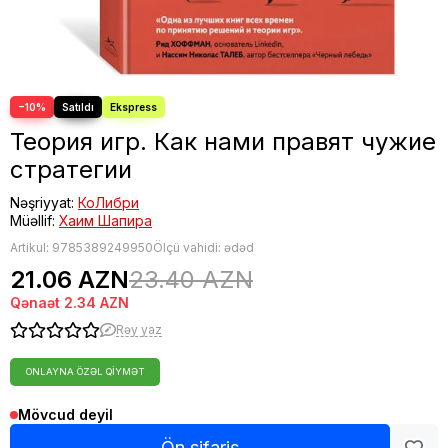
Fəlsəfə
Bestseller
−10%
Теория игр. Как нами правят чужие
стратегии
Nəşriyyat:
КоЛибри
Müəllif:
Хаим Шапира
Artikul:
9785389249950
Ölçü vahidi: ədəd
21.06 AZN
23.40 AZN
Qənaət
2.34 AZN
Rəy yaz
ONLAYNA ÖZƏL QIYMƏT
Mövcud deyil
Ön sifariş