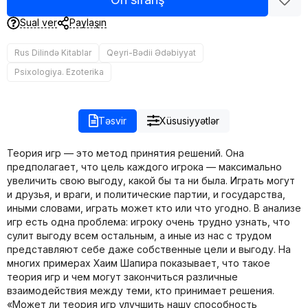
Sual ver
Paylaşın
Rus Dilində Kitablar
Qeyri-Bədii Ədəbiyyat
Psixologiya. Ezoterika
Təsvir
Xüsusiyyətlər
Теория игр — это метод принятия решений. Она
предполагает, что цель каждого игрока — максимально
увеличить свою выгоду, какой бы та ни была. Играть могут
и друзья, и враги, и политические партии, и государства,
иными словами, играть может кто или что угодно. В анализе
игр есть одна проблема: игроку очень трудно узнать, что
сулит выгоду всем остальным, а иные из нас с трудом
представляют себе даже собственные цели и выгоду. На
многих примерах Хаим Шапира показывает, что такое
теория игр и чем могут закончиться различные
взаимодействия между теми, кто принимает решения.
«Может ли теория игр улучшить нашу способность