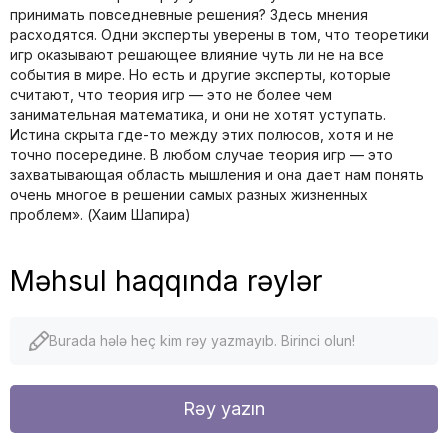
принимать повседневные решения? Здесь мнения
расходятся. Одни эксперты уверены в том, что теоретики
игр оказывают решающее влияние чуть ли не на все
события в мире. Но есть и другие эксперты, которые
считают, что теория игр — это не более чем
занимательная математика, и они не хотят уступать.
Истина скрыта где-то между этих полюсов, хотя и не
точно посередине. В любом случае теория игр — это
захватывающая область мышления и она дает нам понять
очень многое в решении самых разных жизненных
проблем». (Хаим Шапира)
Məhsul haqqında rəylər
Burada hələ heç kim rəy yazmayıb. Birinci olun!
Rəy yazın