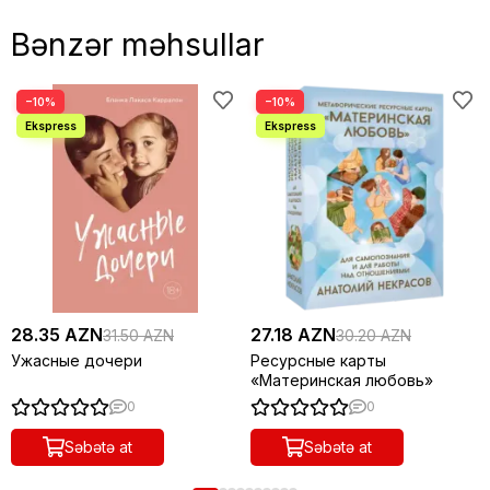
Bənzər məhsullar
−10%
−10%
28.35 AZN
27.18 AZN
31.50 AZN
30.20 AZN
Ужасные дочери
Ресурсные карты
«Материнская любовь»
0
0
Səbətə at
Səbətə at