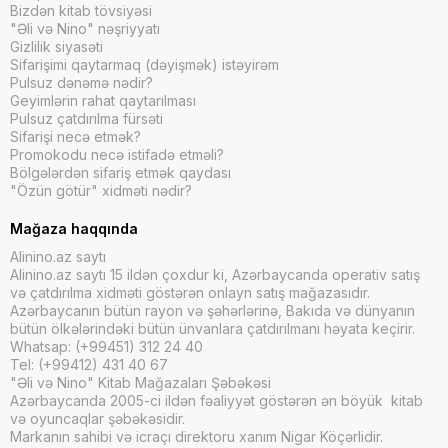
Bizdən kitab tövsiyəsi
"Əli və Nino" nəşriyyatı
Gizlilik siyasəti
Sifarişimi qaytarmaq (dəyişmək) istəyirəm
Pulsuz dənəmə nədir?
Geyimlərin rahat qaytarılması
Pulsuz çatdırılma fürsəti
Sifarişi necə etmək?
Promokodu necə istifadə etməli?
Bölgələrdən sifariş etmək qaydası
"Özün götür" xidməti nədir?
Mağaza haqqında
Alinino.az saytı
Alinino.az saytı 15 ildən çoxdur ki, Azərbaycanda operativ satış
və çatdırılma xidməti göstərən onlayn satış mağazasıdır.
Azərbaycanın bütün rayon və şəhərlərinə, Bakıda və dünyanın
bütün ölkələrindəki bütün ünvanlara çatdırılmanı həyata keçirir.
Whatsap: (+99451) 312 24 40
Tel: (+99412) 431 40 67
"Əli və Nino" Kitab Mağazaları Şəbəkəsi
Azərbaycanda 2005-ci ildən fəaliyyət göstərən ən böyük kitab
və oyuncaqlar şəbəkəsidir.
Markanın sahibi və icraçı direktoru xanım Nigar Köçərlidir.