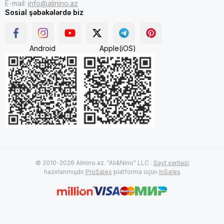
E-mail:
info@alinino.az
Sosial şəbəkələrdə biz
Android
Apple(iOS)
© 2010-2026 Alinino.az. "Ali&Nino" LLC .
Sayt xəritəsi
hazırlanmışdır
ProSales
platforma üçün
InSales