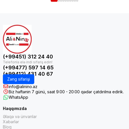
(+99451) 312 24 40
(+99477) 597 14 65
(+99412) 431 40 67
Zəng sifarişi
info@alinino.az
Biz həftənin 7 günü, saat 9:00 - 20:00 qədər çatdırılma edirik.
WhatsApp
Haqqımızda
Əlaqə və ünvanlar
Xəbərlər
Bloq