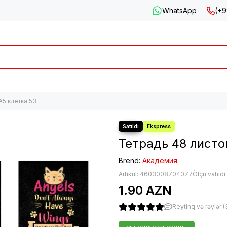
WhatsApp
(+9
А5 клетка 53
Тетрадь 48 листо
Brend:
Академия
Artikul:
4603008704077
Ölçü vahidi
1.90 AZN
Reytinq və rəylər (