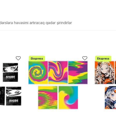
ərslərə həvəsimi artıracaq qədər şirindirlər