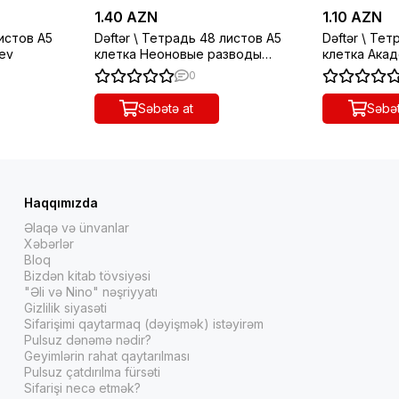
1.40 AZN
1.10 AZN
листов А5
Dəftər \ Тетрадь 48 листов А5
Dəftər \ Те
ev
клетка Неоновые разводы
клетка Ака
(ассорти)
девочки
0
Səbətə at
Səbət
Haqqımızda
Əlaqə və ünvanlar
Xəbərlər
Bloq
Bizdən kitab tövsiyəsi
"Əli və Nino" nəşriyyatı
Gizlilik siyasəti
Sifarişimi qaytarmaq (dəyişmək) istəyirəm
Pulsuz dənəmə nədir?
Geyimlərin rahat qaytarılması
Pulsuz çatdırılma fürsəti
Sifarişi necə etmək?