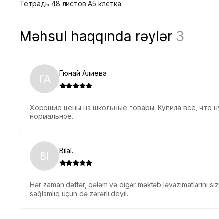
Тетрадь 48 листов А5 клетка
Məhsul haqqında rəylər
3
Гюнай Алиева
ГА
Хорошие цены на школьные товары. Купила все, что ну
нормальное.
Bilal.
BI
Hər zaman dəftər, qələm və digər məktəb ləvazimatlarını siz
sağlamlıq üçün də zərərli deyil.