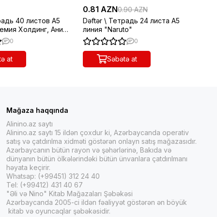
0.81 AZN
0.
0.90 AZN
традь 40 листов А5
Dəftər \ Тетрадь 24 листа А5
Də
демия Холдинг, Аниме
линия "Naruto"
ли
0
0
ə at
Səbətə at
Mağaza haqqında
Alinino.az saytı
Alinino.az saytı 15 ildən çoxdur ki, Azərbaycanda operativ
satış və çatdırılma xidməti göstərən onlayn satış mağazasıdır.
Azərbaycanın bütün rayon və şəhərlərinə, Bakıda və
dünyanın bütün ölkələrindəki bütün ünvanlara çatdırılmanı
həyata keçirir.
Whatsap: (+99451) 312 24 40
Tel: (+99412) 431 40 67
"Əli və Nino" Kitab Mağazaları Şəbəkəsi
Azərbaycanda 2005-ci ildən fəaliyyət göstərən ən böyük
kitab və oyuncaqlar şəbəkəsidir.