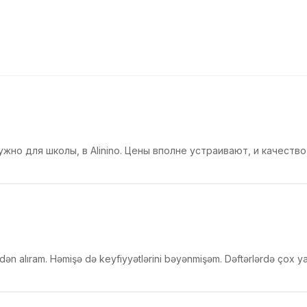
жно для школы, в Alinino. Цены вполне устраивают, и качество
dən alıram. Həmişə də keyfiyyətlərini bəyənmişəm. Dəftərlərdə çox ya