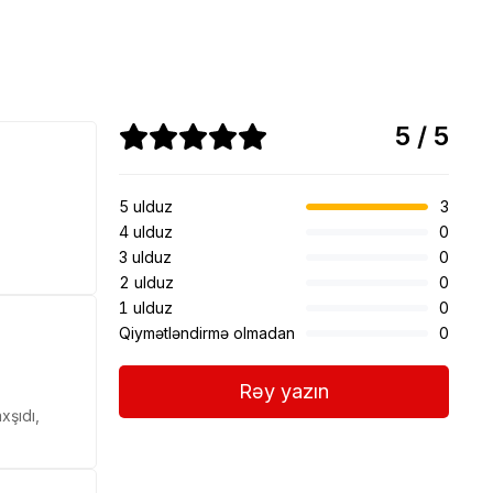
5 / 5
5 ulduz
3
4 ulduz
0
3 ulduz
0
2 ulduz
0
1 ulduz
0
Qiymətləndirmə olmadan
0
Rəy yazın
xşıdı,