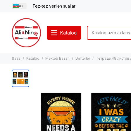
Tez-tez verilən suallar
AZ
Kataloq
Əsas
Kataloq
Məktəb Bazarı
Dəftərlər
Тетрадь 48 листов 