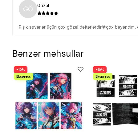
Gözəl
GÖ
Pişik sevərlər üçün çox gözəl dəftərlərdir💗çox bəyəndim, d
Bənzər məhsullar
−10%
−10%