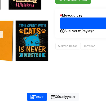
ONLAYNA ÖZƏL QIYMƏT
Mövcud deyil
Sual ver
Paylaşın
Məktəb Bazarı
Dəftərlər
Təsvir
Xüsusiyyətlər