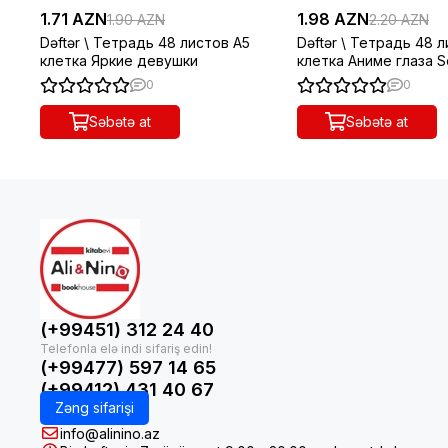
1.71 AZN
1.98 AZN
1.90 AZN
2.20 AZN
Dəftər \ Тетрадь 48 листов А5
Dəftər \ Тетрадь 48 
клетка Яркие девушки
клетка Аниме глаза S
0
0
Səbətə at
Səbətə at
(+99451) 312 24 40
(+99477) 597 14 65
(+99412) 431 40 67
Zəng sifarişi
info@alinino.az