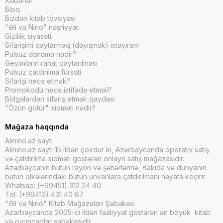
Xəbərlər
Bloq
Bizdən kitab tövsiyəsi
"Əli və Nino" nəşriyyatı
Gizlilik siyasəti
Sifarişimi qaytarmaq (dəyişmək) istəyirəm
Pulsuz dənəmə nədir?
Geyimlərin rahat qaytarılması
Pulsuz çatdırılma fürsəti
Sifarişi necə etmək?
Promokodu necə istifadə etməli?
Bölgələrdən sifariş etmək qaydası
"Özün götür" xidməti nədir?
Mağaza haqqında
Alinino.az saytı
Alinino.az saytı 15 ildən çoxdur ki, Azərbaycanda operativ satış
və çatdırılma xidməti göstərən onlayn satış mağazasıdır.
Azərbaycanın bütün rayon və şəhərlərinə, Bakıda və dünyanın
bütün ölkələrindəki bütün ünvanlara çatdırılmanı həyata keçirir.
Whatsap: (+99451) 312 24 40
Tel: (+99412) 431 40 67
"Əli və Nino" Kitab Mağazaları Şəbəkəsi
Azərbaycanda 2005-ci ildən fəaliyyət göstərən ən böyük kitab
və oyuncaqlar şəbəkəsidir.