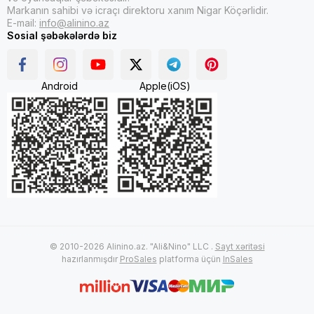
Markanın sahibi və icraçı direktoru xanım Nigar Köçərlidir.
E-mail:
info@alinino.az
Sosial şəbəkələrdə biz
Android
Apple(iOS)
© 2010-2026 Alinino.az. "Ali&Nino" LLC .
Sayt xəritəsi
hazırlanmışdır
ProSales
platforma üçün
InSales