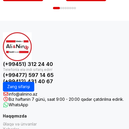
(+99451) 312 24 40
(+99477) 597 14 65
(+99412) 431 40 67
Zəng sifarişi
info@alinino.az
Biz həftənin 7 günü, saat 9:00 - 20:00 qədər çatdırılma edirik.
WhatsApp
Haqqımızda
Əlaqə və ünvanlar