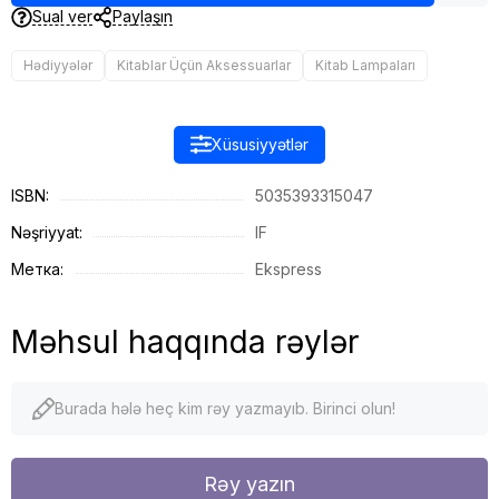
Sual ver
Paylaşın
Hədiyyələr
Kitablar Üçün Aksessuarlar
Kitab Lampaları
Xüsusiyyətlər
ISBN:
5035393315047
Nəşriyyat:
IF
Метка:
Ekspress
Məhsul haqqında rəylər
Burada hələ heç kim rəy yazmayıb. Birinci olun!
Rəy yazın