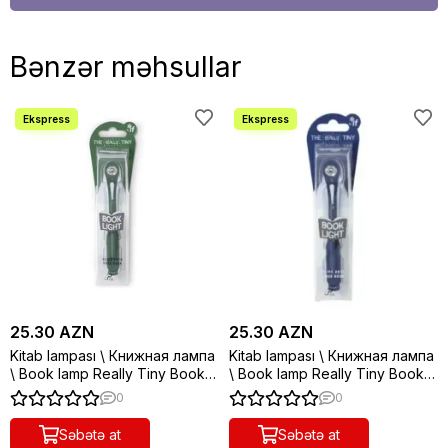
Bənzər məhsullar
25.30 AZN
25.30 AZN
Kitab lampası \ Книжная лампа
Kitab lampası \ Книжная лампа
\ Book lamp Really Tiny Book
\ Book lamp Really Tiny Book
Light - Forest Green
Light - Navy
0
0
Səbətə at
Səbətə at