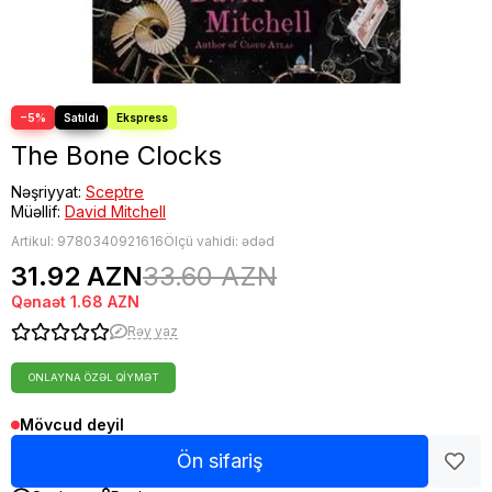
−5%
The Bone Clocks
Nəşriyyat:
Sceptre
Müəllif:
David Mitchell
Artikul:
9780340921616
Ölçü vahidi: ədəd
31.92 AZN
33.60 AZN
Qənaət
1.68 AZN
Rəy yaz
ONLAYNA ÖZƏL QIYMƏT
Mövcud deyil
Ön sifariş