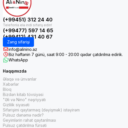
(+99451) 312 24 40
(+99477) 597 14 65
(+99412) 431 40 67
Zəng sifarişi
info@alinino.az
Biz həftənin 7 günü, saat 9:00 - 20:00 qədər çatdırılma edirik.
WhatsApp
Haqqımızda
Əlaqə və ünvanlar
Xəbərlər
Bloq
Bizdən kitab tövsiyəsi
"Əli və Nino" nəşriyyatı
Gizlilik siyasəti
Sifarişimi qaytarmaq (dəyişmək) istəyirəm
Pulsuz dənəmə nədir?
Geyimlərin rahat qaytarılması
Pulsuz çatdırılma fürsəti