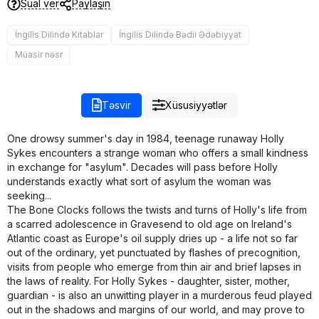
Sual ver
Paylaşın
İngilis Dilində Kitablar
İngilis Dilində Bədii Ədəbiyyat
Müasir nəsr
Təsvir
Xüsusiyyətlər
One drowsy summer's day in 1984, teenage runaway Holly
Sykes encounters a strange woman who offers a small kindness
in exchange for "asylum". Decades will pass before Holly
understands exactly what sort of asylum the woman was
seeking...
The Bone Clocks follows the twists and turns of Holly's life from
a scarred adolescence in Gravesend to old age on Ireland's
Atlantic coast as Europe's oil supply dries up - a life not so far
out of the ordinary, yet punctuated by flashes of precognition,
visits from people who emerge from thin air and brief lapses in
the laws of reality. For Holly Sykes - daughter, sister, mother,
guardian - is also an unwitting player in a murderous feud played
out in the shadows and margins of our world, and may prove to