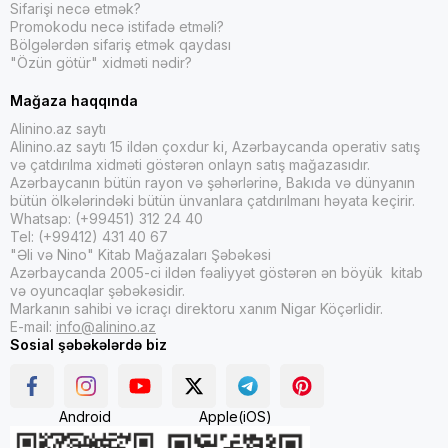
Sifarişi necə etmək?
Promokodu necə istifadə etməli?
Bölgələrdən sifariş etmək qaydası
"Özün götür" xidməti nədir?
Mağaza haqqında
Alinino.az saytı
Alinino.az saytı 15 ildən çoxdur ki, Azərbaycanda operativ satış
və çatdırılma xidməti göstərən onlayn satış mağazasıdır.
Azərbaycanın bütün rayon və şəhərlərinə, Bakıda və dünyanın
bütün ölkələrindəki bütün ünvanlara çatdırılmanı həyata keçirir.
Whatsap: (+99451) 312 24 40
Tel: (+99412) 431 40 67
"Əli və Nino" Kitab Mağazaları Şəbəkəsi
Azərbaycanda 2005-ci ildən fəaliyyət göstərən ən böyük kitab
və oyuncaqlar şəbəkəsidir.
Markanın sahibi və icraçı direktoru xanım Nigar Köçərlidir.
E-mail:
info@alinino.az
Sosial şəbəkələrdə biz
Android
Apple(iOS)