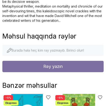
be its decisive weapon.
Metaphysical thriller, meditation on mortality and chronicle of our
self-devouring times, this kaleidoscopic novel crackles with the
invention and wit that have made David Mitchell one of the most
celebrated writers of his generation...
Məhsul haqqında rəylər
Burada hələ heç kim rəy yazmayıb. Birinci olun!
Rəy yazın
Bənzər məhsullar
−5%
−5%