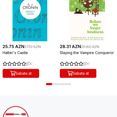
25.75 AZN
28.31 AZN
27.10 AZN
29.80 AZN
Hatter's Castle
Slaying the Vampire Conqueror
0
0
Səbətə at
Səbətə at