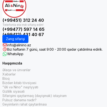
(+99451) 312 24 40
(+99477) 597 14 65
(+99412) 431 40 67
Zəng sifarişi
info@alinino.az
Biz həftənin 7 günü, saat 9:00 - 20:00 qədər çatdırılma edirik.
WhatsApp
Haqqımızda
Əlaqə və ünvanlar
Xəbərlər
Bloq
Bizdən kitab tövsiyəsi
"Əli və Nino" nəşriyyatı
Gizlilik siyasəti
Sifarişimi qaytarmaq (dəyişmək) istəyirəm
Pulsuz dənəmə nədir?
Geyimlərin rahat qaytarılması