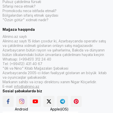
Pulsuz çatdırılma fürsəti
Sifarişi necə etmək?
Promokodu necə istifadə etməli?
Bölgələrdən sifariş etmək qaydası
"Özün götür" xidməti nədir?
Mağaza haqqında
Alinino.az saytı
Alinino.az saytı 15 ildən çoxdur ki, Azərbaycanda operativ satış
və çatdırılma xidməti göstərən onlayn satış mağazasıdır.
Azərbaycanın bütün rayon və şəhərlərinə, Bakıda və dünyanın
bütün ölkələrindəki bütün ünvanlara çatdırılmanı həyata keçirir.
Whatsap: (+99451) 312 24 40
Tel: (+99412) 431 40 67
"Əli və Nino" Kitab Mağazaları Şəbəkəsi
Azərbaycanda 2005-ci ildən fəaliyyət göstərən ən böyük kitab
və oyuncaqlar şəbəkəsidir.
Markanın sahibi və icraçı direktoru xanım Nigar Köçərlidir.
E-mail:
info@alinino.az
Sosial şəbəkələrdə biz
Android
Apple(iOS)