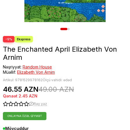
−5%
The Enchanted April Elizabeth Von
Arnim
Nəşriyyat:
Random House
Müəllif:
Elizabeth Von Arnim
Artikul:
9781529978162
Ölçü vahidi: ədəd
46.55 AZN
49.00 AZN
Qənaət
2.45 AZN
Rəy yaz
ONLAYNA ÖZƏL QIYMƏT
Mövcuddur