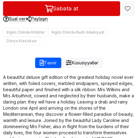
Səbətə at
Sual ver
Paylaşın
İngilis Dilində Kitablar
İngilis Dilində Bədii Ədəbiyyat
Dünya Klassikası
Təsvir
Xüsusiyyətlər
A beautiful deluxe gift edition of the greatest holiday novel ever
written, with foiled covers, marbled endpapers, sprayed edges,
beautiful paper and finished with a silk ribbon. Mrs Wilkins and
Mrs Arbuthnot, cowed and neglected by their husbands, make a
daring plan: they will have a holiday. Leaving a drab and rainy
London one April and arriving on the shores of the
Mediterranean, they discover a flower-filled paradise of beauty,
warmth and leisure. Joined by the beautiful Lady Caroline and
domineering Mrs Fisher, also in flight from the burdens of their
daily lives, the four women proceed to transform themselves