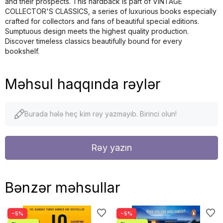
and their prospects. This hardback is part of VINTAGE
COLLECTOR'S CLASSICS, a series of luxurious books especially
crafted for collectors and fans of beautiful special editions.
Sumptuous design meets the highest quality production.
Discover timeless classics beautifully bound for every
bookshelf.
Məhsul haqqında rəylər
Burada hələ heç kim rəy yazmayıb. Birinci olun!
Rəy yazın
Bənzər məhsullar
−5%
−5%