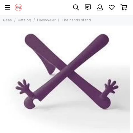
Hədiyyələr
Əsas
Kataloq
Hədiyyələr
The hands stand
Bütün məhsullar
Elektron hədiyyə kartları
Hədiyyə Kartları
Təqvimlər Və Gündəliklər
TOPModel dünyası
Hədiyyə qutuları
Təbii güllər
Harry Potter aksessuarları
BTS və Black Pink fanatları üçün
Squid Game aksessuarları
Le Petit Prince aksessuarları
Kitablar Üçün Aksessuarlar
Suvenirlər
Paperblanks bloknotları
Ziynət əşyaları
Music box