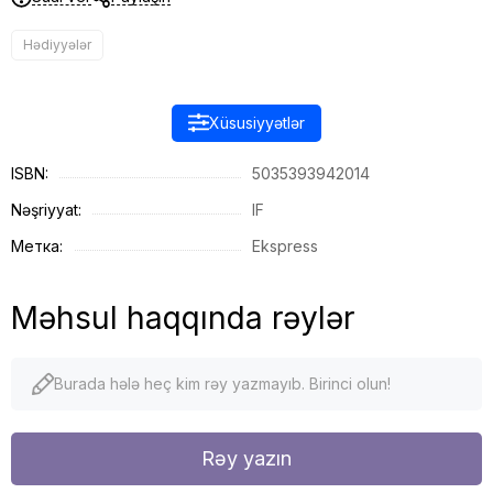
Hədiyyələr
Xüsusiyyətlər
ISBN:
5035393942014
Nəşriyyat:
IF
Метка:
Ekspress
Məhsul haqqında rəylər
Burada hələ heç kim rəy yazmayıb. Birinci olun!
Rəy yazın