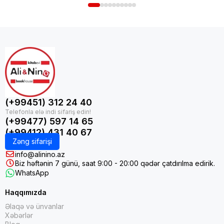
(+99451) 312 24 40
(+99477) 597 14 65
(+99412) 431 40 67
Zəng sifarişi
info@alinino.az
Biz həftənin 7 günü, saat 9:00 - 20:00 qədər çatdırılma edirik.
WhatsApp
Haqqımızda
Əlaqə və ünvanlar
Xəbərlər