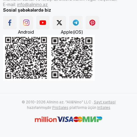
E-mail:
info@alinino.az
Sosial şəbəkələrdə biz
Android
Apple(iOS)
© 2010-2026 Alinino.az. "Ali&Nino" LLC .
Sayt xəritəsi
hazırlanmışdır
ProSales
platforma üçün
InSales