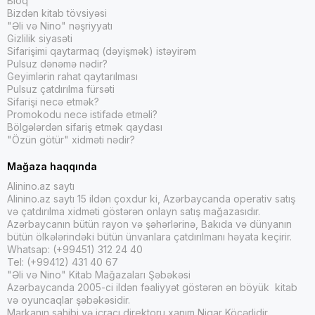
Bloq
Bizdən kitab tövsiyəsi
"Əli və Nino" nəşriyyatı
Gizlilik siyasəti
Sifarişimi qaytarmaq (dəyişmək) istəyirəm
Pulsuz dənəmə nədir?
Geyimlərin rahat qaytarılması
Pulsuz çatdırılma fürsəti
Sifarişi necə etmək?
Promokodu necə istifadə etməli?
Bölgələrdən sifariş etmək qaydası
"Özün götür" xidməti nədir?
Mağaza haqqında
Alinino.az saytı
Alinino.az saytı 15 ildən çoxdur ki, Azərbaycanda operativ satış
və çatdırılma xidməti göstərən onlayn satış mağazasıdır.
Azərbaycanın bütün rayon və şəhərlərinə, Bakıda və dünyanın
bütün ölkələrindəki bütün ünvanlara çatdırılmanı həyata keçirir.
Whatsap: (+99451) 312 24 40
Tel: (+99412) 431 40 67
"Əli və Nino" Kitab Mağazaları Şəbəkəsi
Azərbaycanda 2005-ci ildən fəaliyyət göstərən ən böyük kitab
və oyuncaqlar şəbəkəsidir.
Markanın sahibi və icraçı direktoru xanım Nigar Köçərlidir.