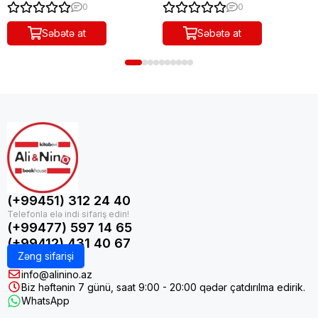
0
0
Səbətə at
Səbətə at
(+99451) 312 24 40
(+99477) 597 14 65
(+99412) 431 40 67
Zəng sifarişi
info@alinino.az
Biz həftənin 7 günü, saat 9:00 - 20:00 qədər çatdırılma edirik.
WhatsApp