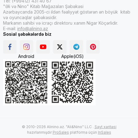
Tel: (+99412) 431 40 67
"Əli və Nino" Kitab Mağazaları Şəbəkəsi
Azərbaycanda 2005-ci ildən fəaliyyət göstərən ən böyük kitab
və oyuncaqlar şəbəkəsidir.
Markanın sahibi və icraçı direktoru xanım Nigar Köçərlidir.
E-mail:
info@alinino.az
Sosial şəbəkələrdə biz
Android
Apple(iOS)
© 2010-2026 Alinino.az. "Ali&Nino" LLC .
Sayt xəritəsi
hazırlanmışdır
ProSales
platforma üçün
InSales