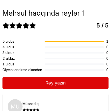
Məhsul haqqında rəylər
1
5 / 5
5 ulduz
1
4 ulduz
0
3 ulduz
0
2 ulduz
0
1 ulduz
0
Qiymətləndirmə olmadan
0
Rəy yazın
Müsəddiq
MÜ