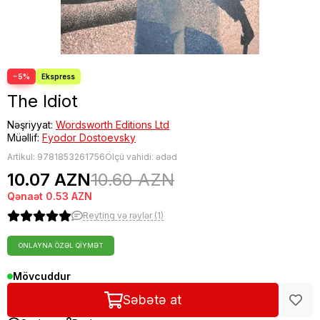
−5%
The Idiot
Nəşriyyat:
Wordsworth Editions Ltd
Müəllif:
Fyodor Dostoevsky
Artikul:
9781853261756
Ölçü vahidi: ədəd
10.07 AZN
10.60 AZN
Qənaət
0.53 AZN
Reytinq və rəylər (1)
ONLAYNA ÖZƏL QIYMƏT
Mövcuddur
Səbətə at