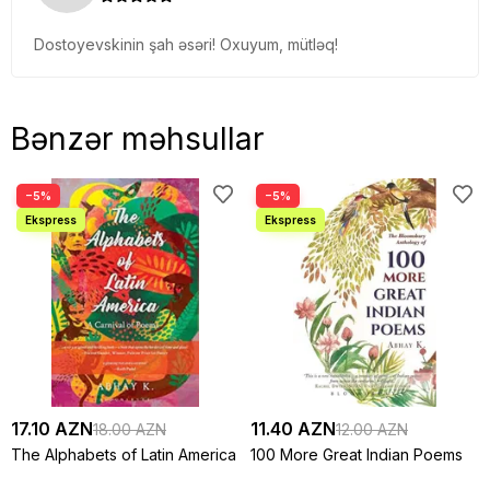
Dostoyevskinin şah əsəri! Oxuyum, mütləq!
Bənzər məhsullar
−5%
−5%
17.10 AZN
11.40 AZN
18.00 AZN
12.00 AZN
The Alphabets of Latin America
100 More Great Indian Poems