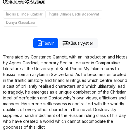
Sual ver
Paylaşın
İngilis Dilində Kitablar
İngilis Dilində Bədii Ədəbiyyat
Dünya Klassikası
Təsvir
Xüsusiyyətlər
Translated by Constance Garnett, with an Introduction and Notes
by Agnes Cardinal, Honorary Senior Lecturer in Comparative
Literature at the University of Kent. Prince Myshkin returns to
Russia from an asylum in Switzerland. As he becomes embroiled
in the frantic amatory and financial intrigues which centre around
a cast of brilliantly realised characters and which ultimately lead
to tragedy, he emerges as a unique combination of the Christian
ideal of perfection and Dostoevsky's own views, afflictions and
manners. His serene selflessness is contrasted with the worldly
qualities of every other character in the novel. Dostoevsky
supplies a harsh indictment of the Russian ruling class of his day
who have created a world which cannot accomodate the
goodness of this idiot.