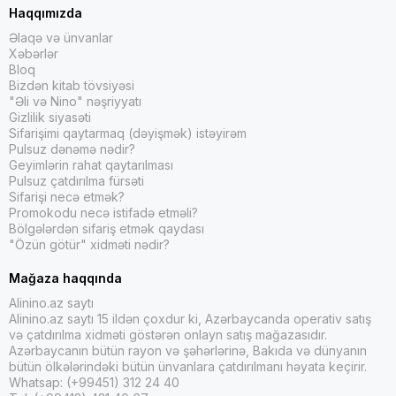
Haqqımızda
Əlaqə və ünvanlar
Xəbərlər
Bloq
Bizdən kitab tövsiyəsi
"Əli və Nino" nəşriyyatı
Gizlilik siyasəti
Sifarişimi qaytarmaq (dəyişmək) istəyirəm
Pulsuz dənəmə nədir?
Geyimlərin rahat qaytarılması
Pulsuz çatdırılma fürsəti
Sifarişi necə etmək?
Promokodu necə istifadə etməli?
Bölgələrdən sifariş etmək qaydası
"Özün götür" xidməti nədir?
Mağaza haqqında
Alinino.az saytı
Alinino.az saytı 15 ildən çoxdur ki, Azərbaycanda operativ satış
və çatdırılma xidməti göstərən onlayn satış mağazasıdır.
Azərbaycanın bütün rayon və şəhərlərinə, Bakıda və dünyanın
bütün ölkələrindəki bütün ünvanlara çatdırılmanı həyata keçirir.
Whatsap: (+99451) 312 24 40