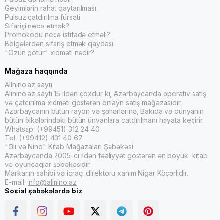
Geyimlərin rahat qaytarılması
Pulsuz çatdırılma fürsəti
Sifarişi necə etmək?
Promokodu necə istifadə etməli?
Bölgələrdən sifariş etmək qaydası
"Özün götür" xidməti nədir?
Mağaza haqqında
Alinino.az saytı
Alinino.az saytı 15 ildən çoxdur ki, Azərbaycanda operativ satış
və çatdırılma xidməti göstərən onlayn satış mağazasıdır.
Azərbaycanın bütün rayon və şəhərlərinə, Bakıda və dünyanın
bütün ölkələrindəki bütün ünvanlara çatdırılmanı həyata keçirir.
Whatsap: (+99451) 312 24 40
Tel: (+99412) 431 40 67
"Əli və Nino" Kitab Mağazaları Şəbəkəsi
Azərbaycanda 2005-ci ildən fəaliyyət göstərən ən böyük kitab
və oyuncaqlar şəbəkəsidir.
Markanın sahibi və icraçı direktoru xanım Nigar Köçərlidir.
E-mail:
info@alinino.az
Sosial şəbəkələrdə biz