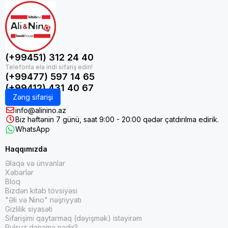
(+99451) 312 24 40
(+99477) 597 14 65
(+99412) 431 40 67
Zəng sifarişi
info@alinino.az
Biz həftənin 7 günü, saat 9:00 - 20:00 qədər çatdırılma edirik.
WhatsApp
Haqqımızda
Əlaqə və ünvanlar
Xəbərlər
Bloq
Bizdən kitab tövsiyəsi
"Əli və Nino" nəşriyyatı
Gizlilik siyasəti
Sifarişimi qaytarmaq (dəyişmək) istəyirəm
Pulsuz dənəmə nədir?