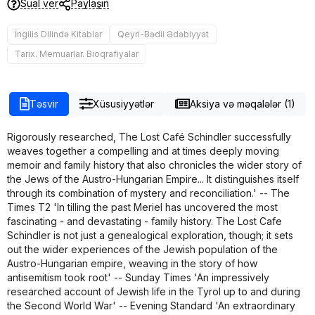
Sual ver
Paylaşın
İngilis Dilində Kitablar
Qeyri-Bədii Ədəbiyyat
Tarix. Memuarlar. Bioqrafiyalar
Təsvir
Xüsusiyyətlər
Aksiya və məqalələr (1)
Rigorously researched, The Lost Café Schindler successfully
weaves together a compelling and at times deeply moving
memoir and family history that also chronicles the wider story of
the Jews of the Austro-Hungarian Empire... It distinguishes itself
through its combination of mystery and reconciliation.' -- The
Times T2 'In tilling the past Meriel has uncovered the most
fascinating - and devastating - family history. The Lost Cafe
Schindler is not just a genealogical exploration, though; it sets
out the wider experiences of the Jewish population of the
Austro-Hungarian empire, weaving in the story of how
antisemitism took root' -- Sunday Times 'An impressively
researched account of Jewish life in the Tyrol up to and during
the Second World War' -- Evening Standard 'An extraordinary