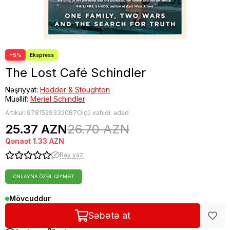
−5%
The Lost Café Schindler
Nəşriyyat:
Hodder & Stoughton
Müəllif:
Meriel Schindler
Artikul:
9781529332087
Ölçü vahidi: ədəd
25.37 AZN
26.70 AZN
Qənaət
1.33 AZN
Rəy yaz
ONLAYNA ÖZƏL QIYMƏT
Mövcuddur
Səbətə at