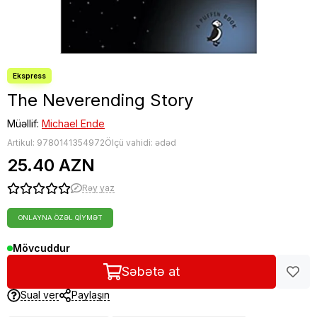
The Neverending Story
Müəllif:
Michael Ende
Artikul:
9780141354972
Ölçü vahidi: ədəd
25.40 AZN
Rəy yaz
ONLAYNA ÖZƏL QIYMƏT
Mövcuddur
Səbətə at
Sual ver
Paylaşın