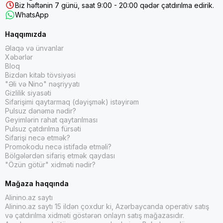
Biz həftənin 7 günü, saat 9:00 - 20:00 qədər çatdırılma edirik.
WhatsApp
Haqqımızda
Əlaqə və ünvanlar
Xəbərlər
Bloq
Bizdən kitab tövsiyəsi
"Əli və Nino" nəşriyyatı
Gizlilik siyasəti
Sifarişimi qaytarmaq (dəyişmək) istəyirəm
Pulsuz dənəmə nədir?
Geyimlərin rahat qaytarılması
Pulsuz çatdırılma fürsəti
Sifarişi necə etmək?
Promokodu necə istifadə etməli?
Bölgələrdən sifariş etmək qaydası
"Özün götür" xidməti nədir?
Mağaza haqqında
Alinino.az saytı
Alinino.az saytı 15 ildən çoxdur ki, Azərbaycanda operativ satış
və çatdırılma xidməti göstərən onlayn satış mağazasıdır.