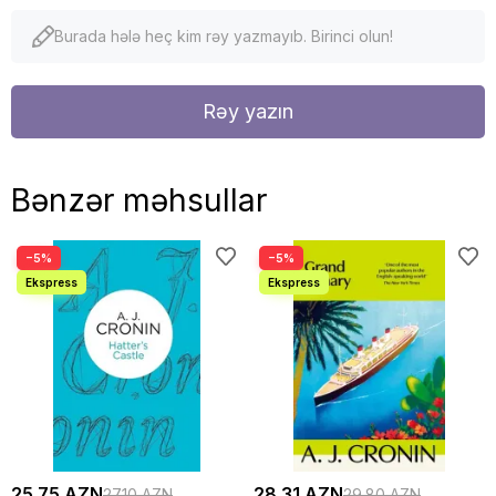
Burada hələ heç kim rəy yazmayıb. Birinci olun!
Rəy yazın
Bənzər məhsullar
−5%
−5%
25.75 AZN
28.31 AZN
27.10 AZN
29.80 AZN