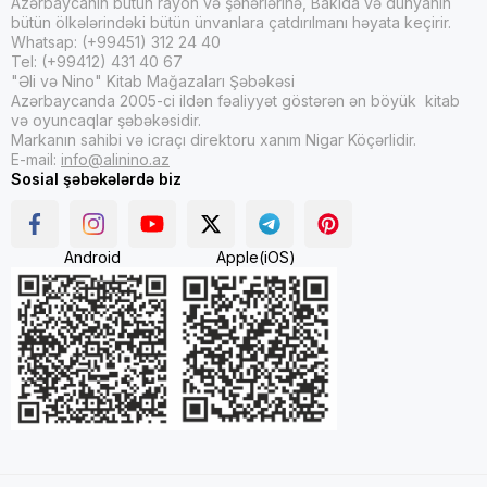
Azərbaycanın bütün rayon və şəhərlərinə, Bakıda və dünyanın
bütün ölkələrindəki bütün ünvanlara çatdırılmanı həyata keçirir.
Whatsap: (+99451) 312 24 40
Tel: (+99412) 431 40 67
"Əli və Nino" Kitab Mağazaları Şəbəkəsi
Azərbaycanda 2005-ci ildən fəaliyyət göstərən ən böyük kitab
və oyuncaqlar şəbəkəsidir.
Markanın sahibi və icraçı direktoru xanım Nigar Köçərlidir.
E-mail:
info@alinino.az
Sosial şəbəkələrdə biz
Android
Apple(iOS)