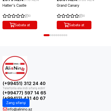
Hatter's Castle
Grand Canary
0
0
Səbətə at
Səbətə at
(+99451) 312 24 40
(+99477) 597 14 65
(+99412) 431 40 67
Zəng sifarişi
info@alinino.az