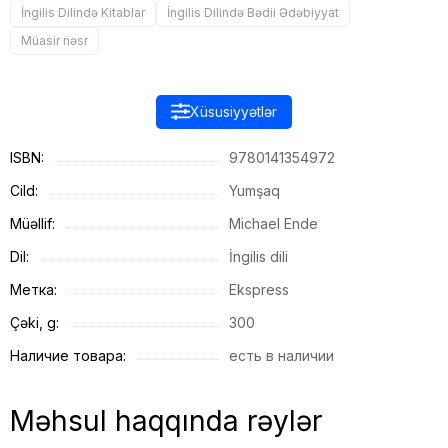
İngilis Dilində Kitablar
İngilis Dilində Bədii Ədəbiyyat
Müasir nəsr
Xüsusiyyətlər
ISBN:
9780141354972
Cild:
Yumşaq
Müəllif:
Michael Ende
Dil:
İngilis dili
Метка:
Ekspress
Çəki, g:
300
Наличие товара:
есть в наличии
Məhsul haqqında rəylər