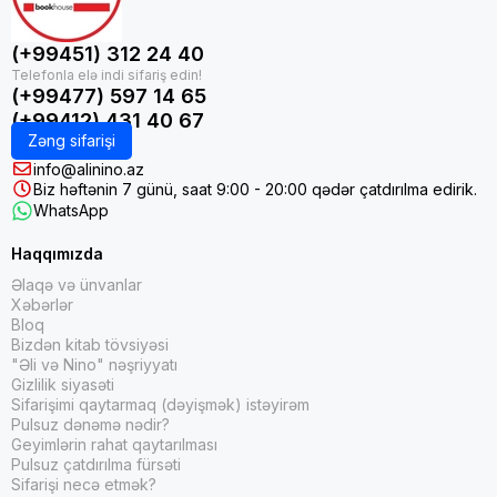
(+99451) 312 24 40
(+99477) 597 14 65
(+99412) 431 40 67
Zəng sifarişi
info@alinino.az
Biz həftənin 7 günü, saat 9:00 - 20:00 qədər çatdırılma edirik.
WhatsApp
Haqqımızda
Əlaqə və ünvanlar
Xəbərlər
Bloq
Bizdən kitab tövsiyəsi
"Əli və Nino" nəşriyyatı
Gizlilik siyasəti
Sifarişimi qaytarmaq (dəyişmək) istəyirəm
Pulsuz dənəmə nədir?
Geyimlərin rahat qaytarılması
Pulsuz çatdırılma fürsəti
Sifarişi necə etmək?