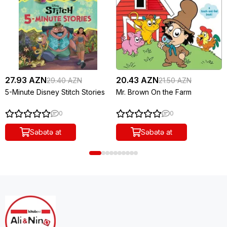
27.93 AZN
20.43 AZN
29.40 AZN
21.50 AZN
5-Minute Disney Stitch Stories
Mr. Brown On the Farm
0
0
Səbətə at
Səbətə at