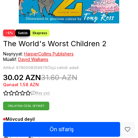
−5%
The World's Worst Children 2
Nəşriyyat:
HarperCollins Publishers
Müəllif:
David Walliams
Artikul:
9780008259679
Ölçü vahidi: ədəd
30.02 AZN
31.60 AZN
Qənaət
1.58 AZN
Rəy yaz
ONLAYNA ÖZƏL QIYMƏT
Mövcud deyil
Ön sifariş