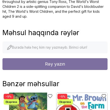
throughout by artistic genius Tony Ross, The World's Worst
Children 2 is a side-splitting companion to David's blockbuster
hit, The World's Worst Children, and the perfect gift for kids
aged 9 and up.
Məhsul haqqında rəylər
Burada hələ heç kim rəy yazmayıb. Birinci olun!
Rəy yazın
Bənzər məhsullar
−5%
−5%