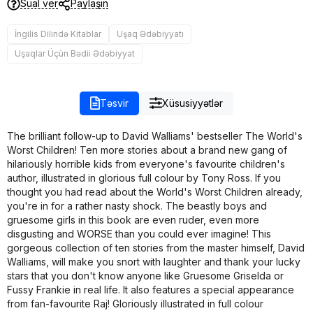
Sual ver
Paylaşın
İngilis Dilində Kitablar
Uşaq Ədəbiyyatı
Uşaqlar Üçün Bədii Ədəbiyyat
Təsvir
Xüsusiyyətlər
The brilliant follow-up to David Walliams' bestseller The World's
Worst Children! Ten more stories about a brand new gang of
hilariously horrible kids from everyone's favourite children's
author, illustrated in glorious full colour by Tony Ross. If you
thought you had read about the World's Worst Children already,
you're in for a rather nasty shock. The beastly boys and
gruesome girls in this book are even ruder, even more
disgusting and WORSE than you could ever imagine! This
gorgeous collection of ten stories from the master himself, David
Walliams, will make you snort with laughter and thank your lucky
stars that you don't know anyone like Gruesome Griselda or
Fussy Frankie in real life. It also features a special appearance
from fan-favourite Raj! Gloriously illustrated in full colour