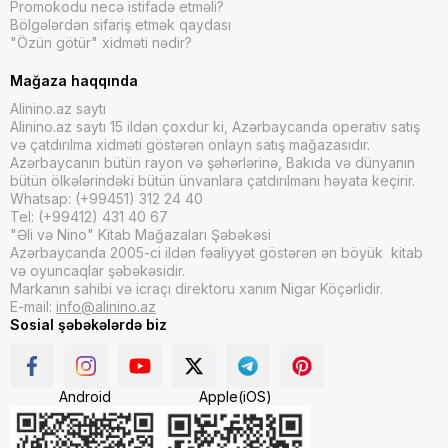
Promokodu necə istifadə etməli?
Bölgələrdən sifariş etmək qaydası
"Özün götür" xidməti nədir?
Mağaza haqqında
Alinino.az saytı
Alinino.az saytı 15 ildən çoxdur ki, Azərbaycanda operativ satış
və çatdırılma xidməti göstərən onlayn satış mağazasıdır.
Azərbaycanın bütün rayon və şəhərlərinə, Bakıda və dünyanın
bütün ölkələrindəki bütün ünvanlara çatdırılmanı həyata keçirir.
Whatsap: (+99451) 312 24 40
Tel: (+99412) 431 40 67
"Əli və Nino" Kitab Mağazaları Şəbəkəsi
Azərbaycanda 2005-ci ildən fəaliyyət göstərən ən böyük kitab
və oyuncaqlar şəbəkəsidir.
Markanın sahibi və icraçı direktoru xanım Nigar Köçərlidir.
E-mail:
info@alinino.az
Sosial şəbəkələrdə biz
Android
Apple(iOS)