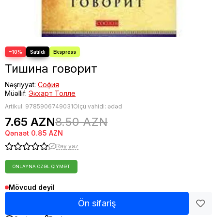
Fəlsəfə
Bestseller
−10%
Тишина говорит
Nəşriyyat:
София
Müəllif:
Экхарт Толле
Artikul:
9785906749031
Ölçü vahidi: ədəd
7.65 AZN
8.50 AZN
Qənaət
0.85 AZN
Rəy yaz
ONLAYNA ÖZƏL QIYMƏT
Mövcud deyil
Ön sifariş