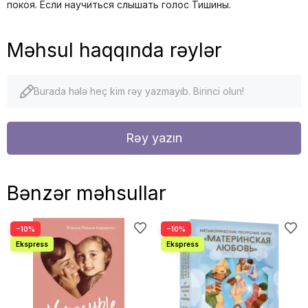
покоя. Если научиться слышать голос Тишины.
Məhsul haqqında rəylər
Burada hələ heç kim rəy yazmayıb. Birinci olun!
Rəy yazın
Bənzər məhsullar
−10%
−10%