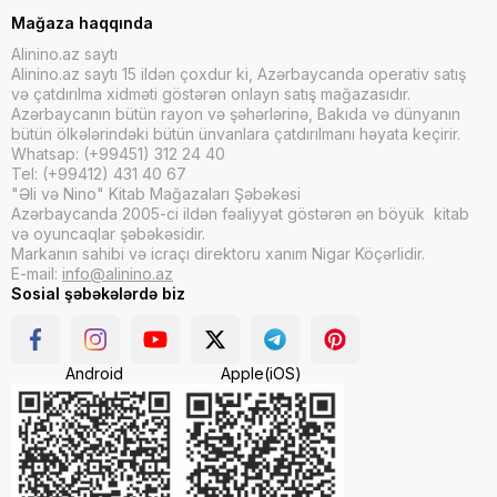
Mağaza haqqında
Alinino.az saytı
Alinino.az saytı 15 ildən çoxdur ki, Azərbaycanda operativ satış
və çatdırılma xidməti göstərən onlayn satış mağazasıdır.
Azərbaycanın bütün rayon və şəhərlərinə, Bakıda və dünyanın
bütün ölkələrindəki bütün ünvanlara çatdırılmanı həyata keçirir.
Whatsap: (+99451) 312 24 40
Tel: (+99412) 431 40 67
"Əli və Nino" Kitab Mağazaları Şəbəkəsi
Azərbaycanda 2005-ci ildən fəaliyyət göstərən ən böyük kitab
və oyuncaqlar şəbəkəsidir.
Markanın sahibi və icraçı direktoru xanım Nigar Köçərlidir.
E-mail:
info@alinino.az
Sosial şəbəkələrdə biz
Android
Apple(iOS)