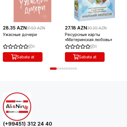
28.35 AZN
27.18 AZN
31.50 AZN
30.20 AZN
Ужасные дочери
Ресурсные карты
«Материнская любовь»
0
0
Səbətə at
Səbətə at
(+99451) 312 24 40