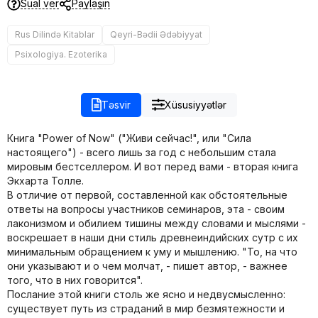
Sual ver
Paylaşın
Rus Dilində Kitablar
Qeyri-Bədii Ədəbiyyat
Psixologiya. Ezoterika
Təsvir
Xüsusiyyətlər
Книга "Power of Now" ("Живи сейчас!", или "Сила
настоящего") - всего лишь за год с небольшим стала
мировым бестселлером. И вот перед вами - вторая книга
Экхарта Толле.
В отличие от первой, составленной как обстоятельные
ответы на вопросы участников семинаров, эта - своим
лаконизмом и обилием тишины между словами и мыслями -
воскрешает в наши дни стиль древнеиндийских сутр с их
минимальным обращением к уму и мышлению. "То, на что
они указывают и о чем молчат, - пишет автор, - важнее
того, что в них говорится".
Послание этой книги столь же ясно и недвусмысленно:
существует путь из страданий в мир безмятежности и