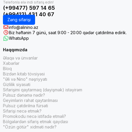
(+99477) 597 14 65
(+99412) 431 40 67
Zəng sifarişi
info@alinino.az
Biz həftənin 7 günü, saat 9:00 - 20:00 qədər çatdırılma edirik.
WhatsApp
Haqqımızda
Əlaqə və ünvanlar
Xəbərlər
Bloq
Bizdən kitab tövsiyəsi
"Əli və Nino" nəşriyyatı
Gizlilik siyasəti
Sifarişimi qaytarmaq (dəyişmək) istəyirəm
Pulsuz dənəmə nədir?
Geyimlərin rahat qaytarılması
Pulsuz çatdırılma fürsəti
Sifarişi necə etmək?
Promokodu necə istifadə etməli?
Bölgələrdən sifariş etmək qaydası
"Özün götür" xidməti nədir?