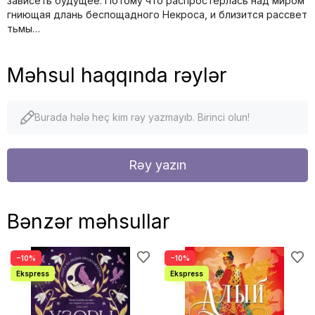
зависеть будущее. Потому что распростерлась над миром
гниющая длань беспощадного Некроса, и близится рассвет
тьмы…
Məhsul haqqında rəylər
Burada hələ heç kim rəy yazmayıb. Birinci olun!
Rəy yazın
Bənzər məhsullar
−10%
−10%