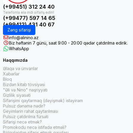
(+99451) 312 24 40
(+99477) 597 14 65
(+99412) 431 40 67
Zəng sifarişi
info@alinino.az
Biz həftənin 7 günü, saat 9:00 - 20:00 qədər çatdırılma edirik.
WhatsApp
Haqqımızda
Əlaqə və ünvanlar
Xəbərlər
Bloq
Bizdən kitab tövsiyəsi
"Əli və Nino" nəşriyyatı
Gizlilik siyasəti
Sifarişimi qaytarmaq (dəyişmək) istəyirəm
Pulsuz dənəmə nədir?
Geyimlərin rahat qaytarılması
Pulsuz çatdırılma fürsəti
Sifarişi necə etmək?
Promokodu necə istifadə etməli?
Bölgələrdən sifariş etmək qaydası