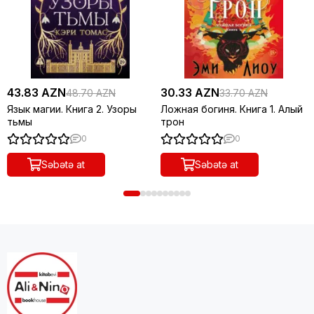
43.83 AZN
30.33 AZN
48.70 AZN
33.70 AZN
Язык магии. Книга 2. Узоры
Ложная богиня. Книга 1. Алый
тьмы
трон
0
0
Səbətə at
Səbətə at