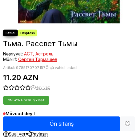
Тьма. Рассвет Тьмы
Nəşriyyat:
АСТ, Астрель
Müəllif:
Сергей Тармашев
Artikul:
9785170707157
Ölçü vahidi: ədəd
11.20 AZN
Rəy yaz
ONLAYNA ÖZƏL QIYMƏT
Mövcud deyil
Ön sifariş
Sual ver
Paylaşın