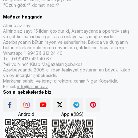
"Özün götür" xidməti nədir?
Mağaza haqqında
Alinino.az saytı
Alinino.az saytı 15 ildən çoxdur ki, Azərbaycanda operativ satış
və çatdırılma xidməti göstərən onlayn satış mağazasıdır.
Azərbaycanın bütün rayon və şəhərlərinə, Bakıda və dünyanın
bütün ölkələrindəki bütün ünvanlara çatdırılmanı həyata keçirir.
Whatsap: (+99451) 312 24 40
Tel: (+99412) 431 40 67
"Əli və Nino" Kitab Mağazaları Şəbəkəsi
Azərbaycanda 2005-ci ildən fəaliyyət göstərən ən böyük kitab
və oyuncaqlar şəbəkəsidir.
Markanın sahibi və icraçı direktoru xanım Nigar Köçərlidir.
E-mail:
info@alinino.az
Sosial şəbəkələrdə biz
Android
Apple(iOS)