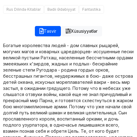
Rus Dilində Kitablar
Bədii Ədəbiyyat
Fantastika
Təsvir
Xüsusiyyətlər
Богатые королевства людей - дом славных рыцарей,
могучих магов и коварных царедворцев- иссушенные пески
великой пустыни Ратхаш, населенные бессчетными ордами
змееязыких к'зирдов, жадных и подлых- бескрайние
зеленые степи Ругодара - родина гордых орков,
бесстрашных гигантов, неудержимых в бою- даже острова
детей океана, искусных мореплавателей вакри - весь мир
застыл, в ожидании грядущего. Потому что в небесах уже
слышатся отзвуки войны, какой еще не знал причудливый и
прекрасный мир Парна, и готовятся схлестнуться в жарком
бою многомиллионные армии. Потому что уже начали свой
долгий путь великий шаман и великая целительница. Сын
прославленного короля, воспитанный орками, и дочь
подлого узурпатора, в одночасье лишившаяся всего,
взамен познав себя и обретя Цель. Те, от кого будет