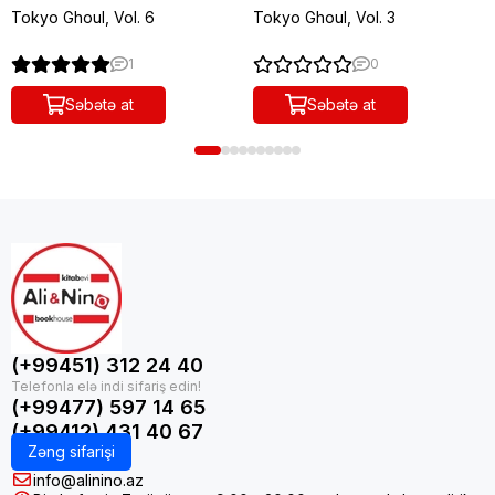
Tokyo Ghoul, Vol. 6
Tokyo Ghoul, Vol. 3
1
0
Səbətə at
Səbətə at
(+99451) 312 24 40
(+99477) 597 14 65
(+99412) 431 40 67
Zəng sifarişi
info@alinino.az