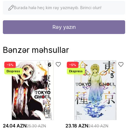
Burada hələ heç kim rəy yazmayıb. Birinci olun!
Rəy yazın
Bənzər məhsullar
−5%
−5%
24.04 AZN
23.18 AZN
25.30 AZN
24.40 AZN