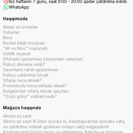
Biz həftənin 7 günü, saat 9:00 - 20:00 qədər çatdırılma edirik.
WhatsApp
Haqqımızda
Əlaqə və ünvanlar
Xəbərlər
Bloq
Bizdən kitab tövsiyəsi
"Əli və Nino" nəşriyyatı
Gizlilik siyasəti
Sifarişimi qaytarmaq (dəyişmək) istəyirəm
Pulsuz dənəmə nədir?
Geyimlərin rahat qaytarılması
Pulsuz çatdırılma fürsəti
Sifarişi necə etmək?
Promokodu necə istifadə etməli?
Bölgələrdən sifariş etmək qaydası
"Özün götür" xidməti nədir?
Mağaza haqqında
Alinino.az saytı
Alinino.az saytı 15 ildən çoxdur ki, Azərbaycanda operativ satış
və çatdırılma xidməti göstərən onlayn satış mağazasıdır.
Azərbaycanın bütün rayon və şəhərlərinə, Bakıda və dünyanın