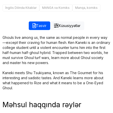
İngilis Dilində Kitablar
MANGA və Komiks
Manqa, komiks
Təsvir
Xüsusiyyətlər
Ghouls live among us, the same as normal people in every way
—except their craving for human flesh. Ken Kaneki is an ordinary
college student until a violent encounter turns him into the first
half-human half-ghoul hybrid. Trapped between two worlds, he
must survive Ghoul turf wars, learn more about Ghoul society
and master his new powers.
Kaneki meets Shu Tsukiyama, known as The Gourmet for his
interesting and sadistic tastes. And Kaneki learns more about
what happened to Rize and what it means to be a One-Eyed
Ghoul.
Məhsul haqqında rəylər