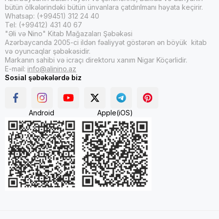
bütün ölkələrindəki bütün ünvanlara çatdırılmanı həyata keçirir.
Whatsap: (+99451) 312 24 40
Tel: (+99412) 431 40 67
"Əli və Nino" Kitab Mağazaları Şəbəkəsi
Azərbaycanda 2005-ci ildən fəaliyyət göstərən ən böyük kitab
və oyuncaqlar şəbəkəsidir.
Markanın sahibi və icraçı direktoru xanım Nigar Köçərlidir.
E-mail:
info@alinino.az
Sosial şəbəkələrdə biz
Android
Apple(iOS)