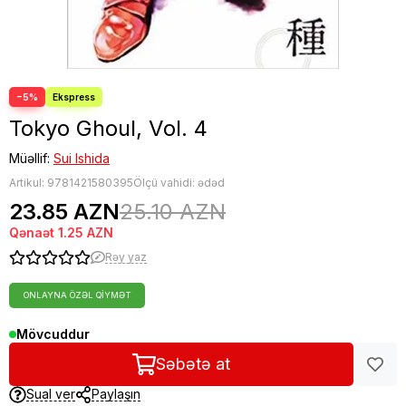
−5%
Tokyo Ghoul, Vol. 4
Müəllif:
Sui Ishida
Artikul:
9781421580395
Ölçü vahidi: ədəd
23.85 AZN
25.10 AZN
Qənaət
1.25 AZN
Rəy yaz
ONLAYNA ÖZƏL QIYMƏT
Mövcuddur
Səbətə at
Sual ver
Paylaşın