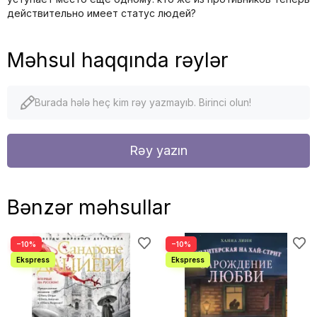
действительно имеет статус людей?
Məhsul haqqında rəylər
Burada hələ heç kim rəy yazmayıb. Birinci olun!
Rəy yazın
Bənzər məhsullar
−10%
−10%