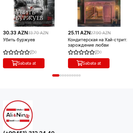
30.33 AZN
25.11 AZN
33.70 AZN
27.90 AZN
Убить буржуев
Кондитерская на Хай-стрит:
зарождение любви
0
0
Səbətə at
Səbətə at