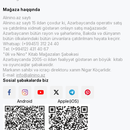
Mağaza haqqında
Alinino.az saytı
Alinino.az saytı 15 ildən çoxdur ki, Azərbaycanda operativ satış
və çatdırılma xidməti göstərən onlayn satış mağazasıdır.
Azərbaycanın bütün rayon və şəhərlərinə, Bakıda və dünyanın
bütün ölkələrindəki bütün ünvanlara çatdırılmanı həyata keçirir.
Whatsap: (+99451) 312 24 40
Tel: (+99412) 431 40 67
"Əli və Nino" Kitab Mağazaları Şəbəkəsi
Azərbaycanda 2005-ci ildən fəaliyyət göstərən ən böyük kitab
və oyuncaqlar şəbəkəsidir.
Markanın sahibi və icraçı direktoru xanım Nigar Köçərlidir.
E-mail:
info@alinino.az
Sosial şəbəkələrdə biz
Android
Apple(iOS)