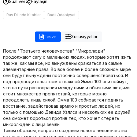
Sual ver
Paylaşın
Rus Dilində Kitablar
Bədii Ədəbiyyat
Təsvir
Xüsusiyyətlər
После "Третьего человечества" "Микролюди"
продолжают сагу о маленьких людях, которые хотят жить
так же, как мы все, но вынуждены сражаться за самые
элементарные права. Во все более и более сложном мире
они будут вынуждены постоянно совершенствоваться. И
под предводительством отважной Эммы 103 они поймут,
что на пути равноправия между ними и обычными людьми
стоит множество препятствий, которые можно
преодолеть лишь силой. Эмма 103 собирается поднять
восстание, задействовав армию и простых людей, но
только с помощью Дэвида Уэллса и нескольких ее друзей
она сможет бороться против тех, кто хочет стереть
микролюдей с лица земли.
Таким образом, вопрос о создании нового человечества
уступает место еще одному: кто же из противников теперь