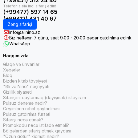
(+99451) 312 24 40
(+99477) 597 14 65
(+99412) 431 40 67
Zəng sifarişi
info@alinino.az
Biz həftənin 7 günü, saat 9:00 - 20:00 qədər çatdırılma edirik.
WhatsApp
Haqqımızda
Əlaqə və ünvanlar
Xəbərlər
Bloq
Bizdən kitab tövsiyəsi
"Əli və Nino" nəşriyyatı
Gizlilik siyasəti
Sifarişimi qaytarmaq (dəyişmək) istəyirəm
Pulsuz dənəmə nədir?
Geyimlərin rahat qaytarılması
Pulsuz çatdırılma fürsəti
Sifarişi necə etmək?
Promokodu necə istifadə etməli?
Bölgələrdən sifariş etmək qaydası
"Özün götür" xidməti nədir?