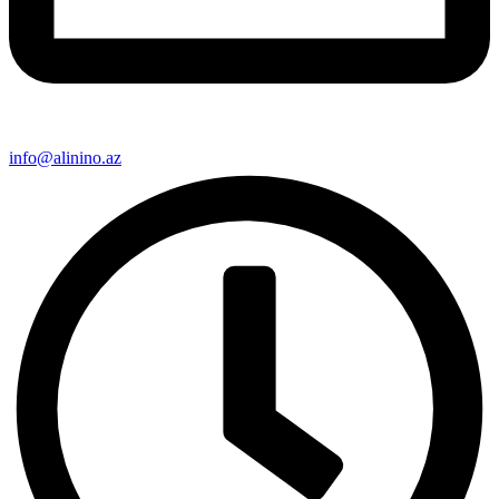
info@alinino.az