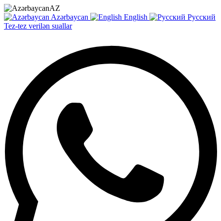
AZ
Azərbaycan
English
Русский
Tez-tez verilən suallar