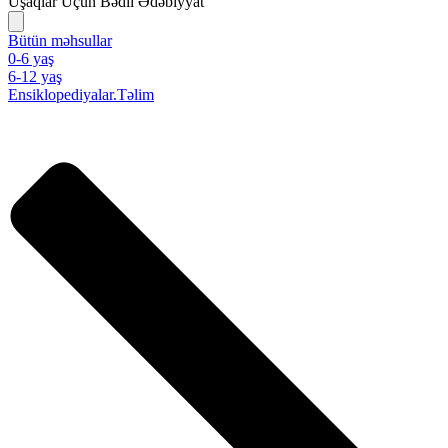
Uşaqlar Üçün Bədii Ədəbiyyat
Bütün məhsullar
0-6 yaş
6-12 yaş
Ensiklopediyalar.Təlim