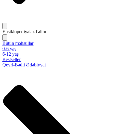
Ensiklopediyalar.Təlim
Bütün məhsullar
0-6 yaş
6-12 yaş
Bestseller
Qeyri-Bədii Ədəbiyyat