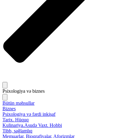
Psixologiya və biznes
Bütün məhsullar
Biznes
Psixologiya və fərdi inkişaf
Tarix. Hüquq
Kulinariya.Asudə Vaxt. Hobbi
Tibb, sağlamlıq
Memuarlar. Bioqrafiyalar. Aforizmlər