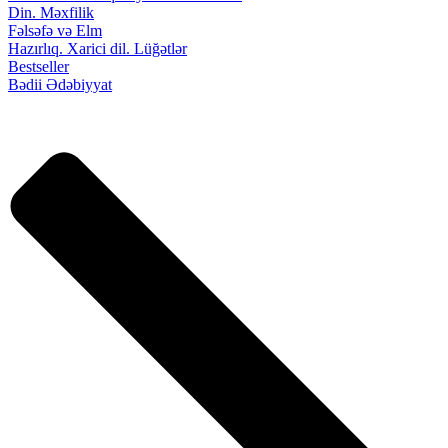
Din. Məxfilik
Fəlsəfə və Elm
Hazırlıq. Xarici dil. Lüğətlər
Bestseller
Bədii Ədəbiyyat