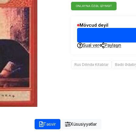
ONLAYNA ÖZƏL QIYMƏT
Mövcud deyil
Sual ver
Paylaşın
Rus Dilində Kitablar
Bədii Ədəbi
Təsvir
Xüsusiyyətlər