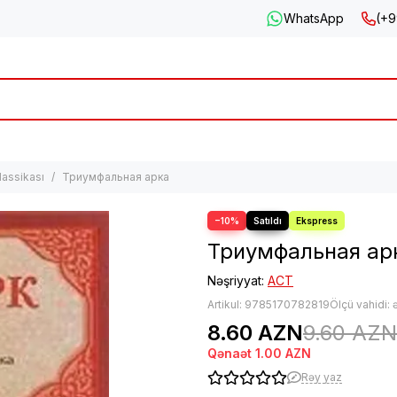
WhatsApp
(+9
lassikası
Триумфальная арка
−10%
Триумфальная ар
Nəşriyyat:
АСТ
Artikul:
9785170782819
Ölçü vahidi:
8.60 AZN
9.60 AZN
Qənaət
1.00 AZN
Rəy yaz