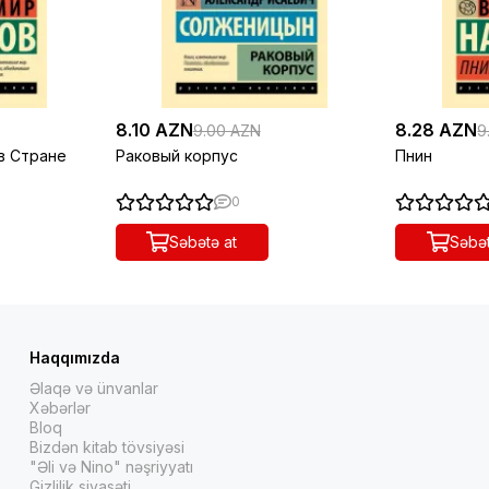
8.10 AZN
8.28 AZN
9.00 AZN
9
 в Стране
Раковый корпус
Пнин
0
Səbətə at
Səbət
Haqqımızda
Əlaqə və ünvanlar
Xəbərlər
Bloq
Bizdən kitab tövsiyəsi
"Əli və Nino" nəşriyyatı
Gizlilik siyasəti