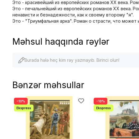
Это - красивейший из европейских романов XX века. Ром
Это - печальнейший из европейских романов XX века. Ро
ненависти и безнадежности, как к своему второму "я".
Это - "Триумфальная арка". Роман о страсти, что может
Məhsul haqqında rəylər
Burada hələ heç kim rəy yazmayıb. Birinci olun!
Bənzər məhsullar
−10%
−10%