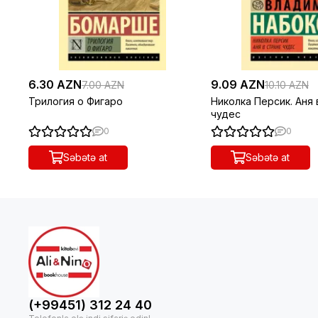
6.30 AZN
9.09 AZN
7.00 AZN
10.10 AZN
Трилогия о Фигаро
Николка Персик. Аня
чудес
0
0
Səbətə at
Səbətə at
(+99451) 312 24 40