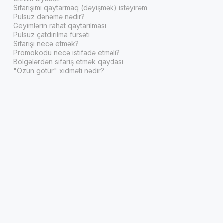
Sifarişimi qaytarmaq (dəyişmək) istəyirəm
Pulsuz dənəmə nədir?
Geyimlərin rahat qaytarılması
Pulsuz çatdırılma fürsəti
Sifarişi necə etmək?
Promokodu necə istifadə etməli?
Bölgələrdən sifariş etmək qaydası
"Özün götür" xidməti nədir?