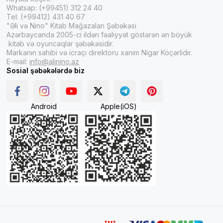
Whatsap: (+99451) 312 24 40
Tel: (+99412) 431 40 67
"Əli və Nino" Kitab Mağazaları Şəbəkəsi
Azərbaycanda 2005-ci ildən fəaliyyət göstərən ən böyük
kitab və oyuncaqlar şəbəkəsidir.
Markanın sahibi və icraçı direktoru xanım Nigar Köçərlidir.
E-mail:
info@alinino.az
Sosial şəbəkələrdə biz
Android
Apple(iOS)