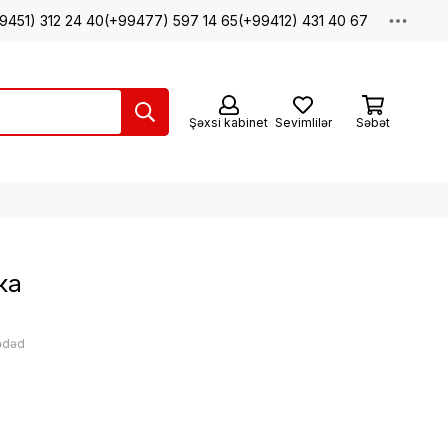
9451) 312 24 40
(+99477) 597 14 65
(+99412) 431 40 67
Şəxsi kabinet
Sevimlilər
Səbət
ка
 ədəd