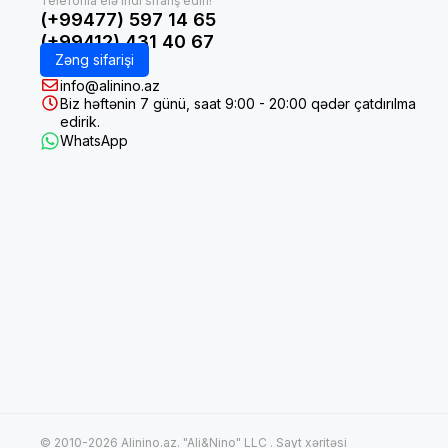
(+99477) 597 14 65
(+99412) 431 40 67
Zəng sifarişi
info@alinino.az
Biz həftənin 7 günü, saat 9:00 - 20:00 qədər çatdırılma
edirik.
WhatsApp
© 2010-2026 Alinino.az. "Ali&Nino" LLC .
Sayt xəritəsi