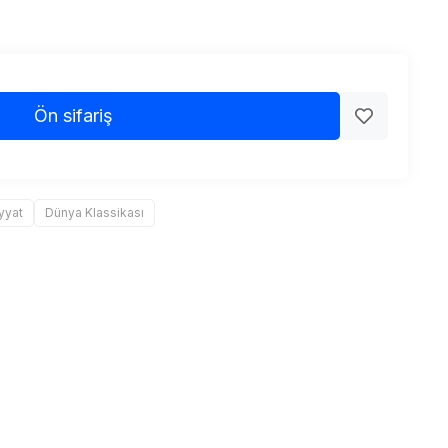
Ön sifariş
yyat
Dünya Klassikası