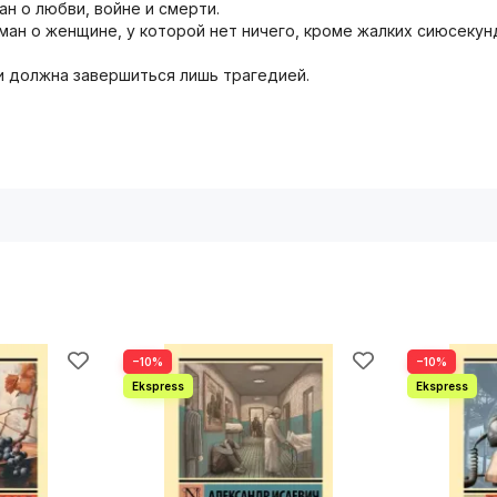
ан о любви, войне и смерти.
ман о женщине, у которой нет ничего, кроме жалких сиюсекунд
 и должна завершиться лишь трагедией.
−10%
−10%