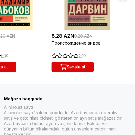
8.28 AZN
10
.20 AZN
9.20 AZN
Происхождение видов
Чу
0
0
ə at
Səbətə at
Mağaza haqqında
Alinino.az saytı
Alinino.az saytı 15 ildən çoxdur ki, Azərbaycanda operativ
satış və çatdırılma xidməti göstərən onlayn satış mağazasıdır.
Azərbaycanın bütün rayon və şəhərlərinə, Bakıda və
dünyanın bütün ölkələrindəki bütün ünvanlara çatdırılmanı
həyata keçirir.