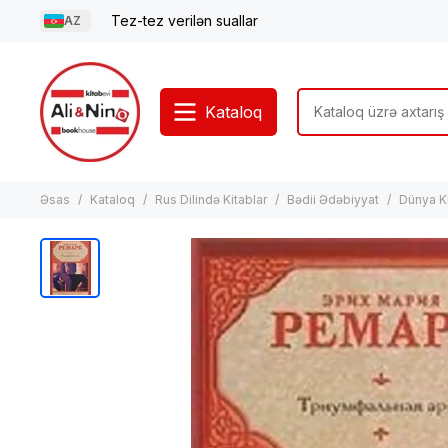
Tez-tez verilən suallar
AZ
Kataloq
Əsas
Kataloq
Rus Dilində Kitablar
Bədii Ədəbiyyat
Dünya K