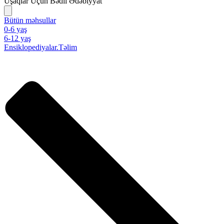
Uşaqlar Üçün Bədii Ədəbiyyat
Bütün məhsullar
0-6 yaş
6-12 yaş
Ensiklopediyalar.Təlim