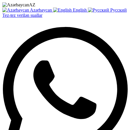
AZ
Azərbaycan
English
Русский
Tez-tez verilən suallar