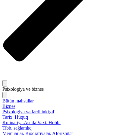
Psixologiya və biznes
Bütün məhsullar
Biznes
Psixologiya və fərdi inkişaf
Tarix. Hüquq
Kulinariya.Asudə Vaxt. Hobbi
Tibb, sağlamlıq
Memuarlar. Bioqrafiyalar. Aforizmlər