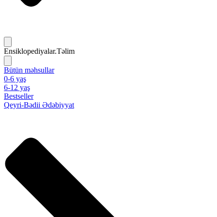
Ensiklopediyalar.Təlim
Bütün məhsullar
0-6 yaş
6-12 yaş
Bestseller
Qeyri-Bədii Ədəbiyyat