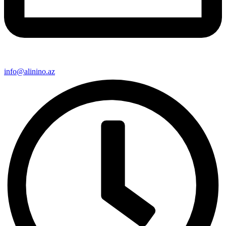
info@alinino.az