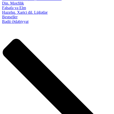
Din. Məxfilik
Fəlsəfə və Elm
Hazırlıq. Xarici dil. Lüğətlər
Bestseller
Bədii Ədəbiyyat