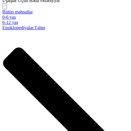
Uşaqlar Üçün Bədii Ədəbiyyat
Bütün məhsullar
0-6 yaş
6-12 yaş
Ensiklopediyalar.Təlim