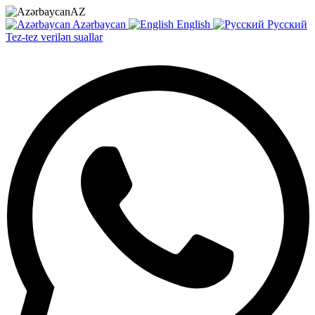
AZ
Azərbaycan
English
Русский
Tez-tez verilən suallar