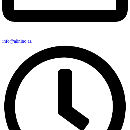
info@alinino.az