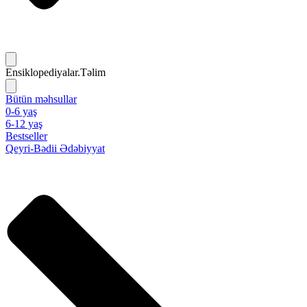
Ensiklopediyalar.Təlim
Bütün məhsullar
0-6 yaş
6-12 yaş
Bestseller
Qeyri-Bədii Ədəbiyyat