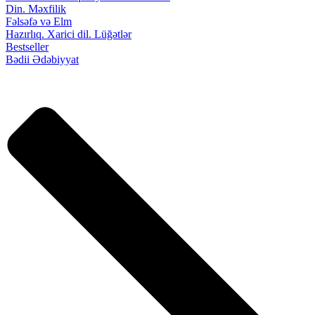
Din. Məxfilik
Fəlsəfə və Elm
Hazırlıq. Xarici dil. Lüğətlər
Bestseller
Bədii Ədəbiyyat