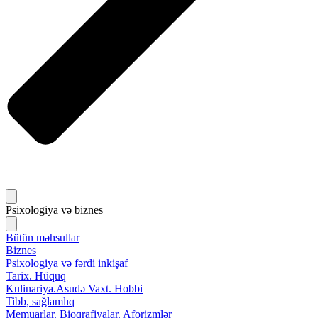
Psixologiya və biznes
Bütün məhsullar
Biznes
Psixologiya və fərdi inkişaf
Tarix. Hüquq
Kulinariya.Asudə Vaxt. Hobbi
Tibb, sağlamlıq
Memuarlar. Bioqrafiyalar. Aforizmlər