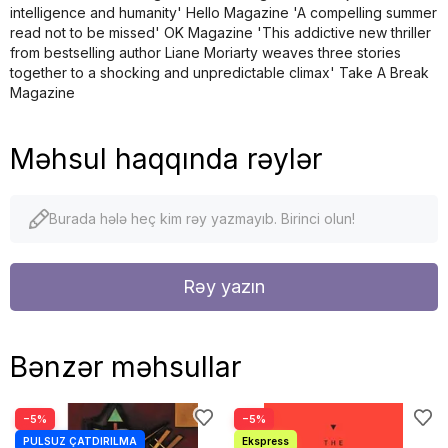
intelligence and humanity' Hello Magazine 'A compelling summer
read not to be missed' OK Magazine 'This addictive new thriller
from bestselling author Liane Moriarty weaves three stories
together to a shocking and unpredictable climax' Take A Break
Magazine
Məhsul haqqında rəylər
Burada hələ heç kim rəy yazmayıb. Birinci olun!
Rəy yazın
Bənzər məhsullar
−5%
−5%