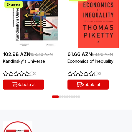
102.98 AZN
61.66 AZN
108.40 AZN
64.90 AZN
Kandinsky's Universe
Economics of Inequality
0
0
Səbətə at
Səbətə at