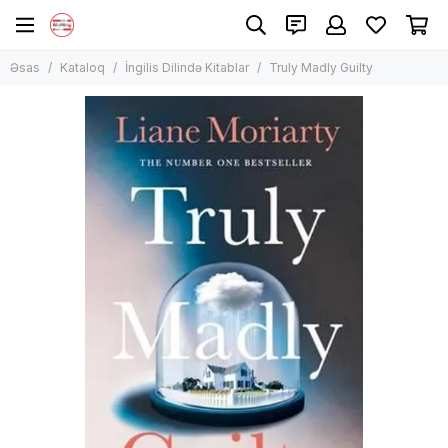
İngilis Dilində Kitablar
Əsas
Kataloq
İngilis Dilində Kitablar
Truly Madly Guilty
Bütün məhsullar
Uşaq Ədəbiyyatı
Qeyri-Bədii Ədəbiyyat
İngilis Dilində Bədii Ədəbiyyat
Audiokitab
Manqa, komiks
Bestseller