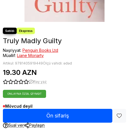
Truly Madly Guilty
Nəşriyyat:
Penguin Books Ltd
Müəllif:
Liane Moriarty
Artikul:
9781405919449
Ölçü vahidi: ədəd
19.30 AZN
Rəy yaz
ONLAYNA ÖZƏL QIYMƏT
Mövcud deyil
Ön sifariş
Sual ver
Paylaşın