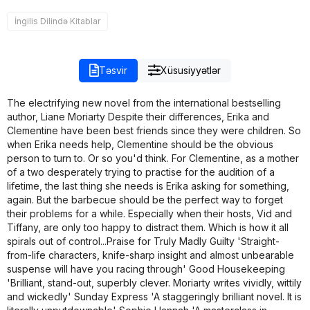
İngilis Dilində Kitablar
Təsvir
Xüsusiyyətlər
The electrifying new novel from the international bestselling
author, Liane Moriarty Despite their differences, Erika and
Clementine have been best friends since they were children. So
when Erika needs help, Clementine should be the obvious
person to turn to. Or so you'd think. For Clementine, as a mother
of a two desperately trying to practise for the audition of a
lifetime, the last thing she needs is Erika asking for something,
again. But the barbecue should be the perfect way to forget
their problems for a while. Especially when their hosts, Vid and
Tiffany, are only too happy to distract them. Which is how it all
spirals out of control...Praise for Truly Madly Guilty 'Straight-
from-life characters, knife-sharp insight and almost unbearable
suspense will have you racing through' Good Housekeeping
'Brilliant, stand-out, superbly clever. Moriarty writes vividly, wittily
and wickedly' Sunday Express 'A staggeringly brilliant novel. It is