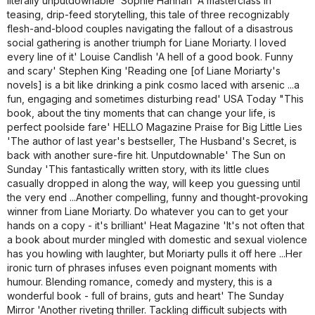
literally unputdownable' Sophie Hannah 'A masterclass in
teasing, drip-feed storytelling, this tale of three recognizably
flesh-and-blood couples navigating the fallout of a disastrous
social gathering is another triumph for Liane Moriarty. I loved
every line of it' Louise Candlish 'A hell of a good book. Funny
and scary' Stephen King 'Reading one [of Liane Moriarty's
novels] is a bit like drinking a pink cosmo laced with arsenic ...a
fun, engaging and sometimes disturbing read' USA Today "This
book, about the tiny moments that can change your life, is
perfect poolside fare' HELLO Magazine Praise for Big Little Lies
'The author of last year's bestseller, The Husband's Secret, is
back with another sure-fire hit. Unputdownable' The Sun on
Sunday 'This fantastically written story, with its little clues
casually dropped in along the way, will keep you guessing until
the very end ...Another compelling, funny and thought-provoking
winner from Liane Moriarty. Do whatever you can to get your
hands on a copy - it's brilliant' Heat Magazine 'It's not often that
a book about murder mingled with domestic and sexual violence
has you howling with laughter, but Moriarty pulls it off here ...Her
ironic turn of phrases infuses even poignant moments with
humour. Blending romance, comedy and mystery, this is a
wonderful book - full of brains, guts and heart' The Sunday
Mirror 'Another riveting thriller. Tackling difficult subjects with