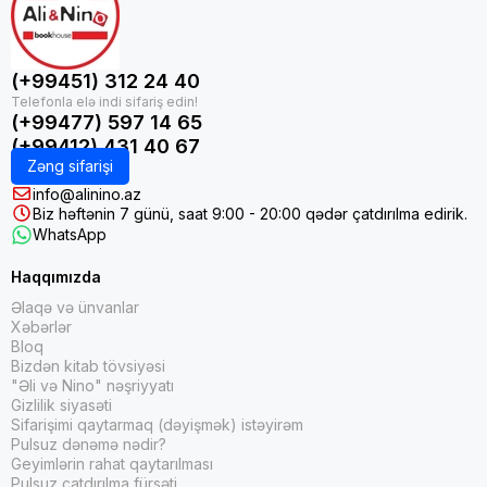
(+99451) 312 24 40
(+99477) 597 14 65
(+99412) 431 40 67
Zəng sifarişi
info@alinino.az
Biz həftənin 7 günü, saat 9:00 - 20:00 qədər çatdırılma edirik.
WhatsApp
Haqqımızda
Əlaqə və ünvanlar
Xəbərlər
Bloq
Bizdən kitab tövsiyəsi
"Əli və Nino" nəşriyyatı
Gizlilik siyasəti
Sifarişimi qaytarmaq (dəyişmək) istəyirəm
Pulsuz dənəmə nədir?
Geyimlərin rahat qaytarılması
Pulsuz çatdırılma fürsəti