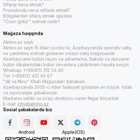
Sifarişi necə etmək?
Promokodu necə istifadə etməli?
Bölgələrdən sifariş etmək qaydası
"Özün götür" xidməti nədir?
Mağaza haqqında
Alinino.az saytı
Alinino.az saytı 15 ildən çoxdur ki, Azərbaycanda operativ satış
və çatdırılma xidməti göstərən onlayn satış mağazasıdır.
Azərbaycanın bütün rayon və şəhərlərinə, Bakıda və dünyanın
bütün ölkələrindəki bütün ünvanlara çatdırılmanı həyata keçirir.
Whatsap: (+99451) 312 24 40
Tel: (+99412) 431 40 67
"Əli və Nino" Kitab Mağazaları Şəbəkəsi
Azərbaycanda 2005-ci ildən fəaliyyət göstərən ən böyük kitab
və oyuncaqlar şəbəkəsidir.
Markanın sahibi və icraçı direktoru xanım Nigar Köçərlidir.
E-mail:
info@alinino.az
Sosial şəbəkələrdə biz
Android
Apple(iOS)