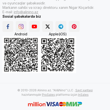
və oyuncaqlar şəbəkəsidir.
Markanın sahibi və icraçı direktoru xanım Nigar Köçərlidir.
E-mail:
info@alinino.az
Sosial şəbəkələrdə biz
Android
Apple(iOS)
© 2010-2026 Alinino.az. "Ali&Nino" LLC .
Sayt xəritəsi
hazırlanmışdır
ProSales
platforma üçün
InSales