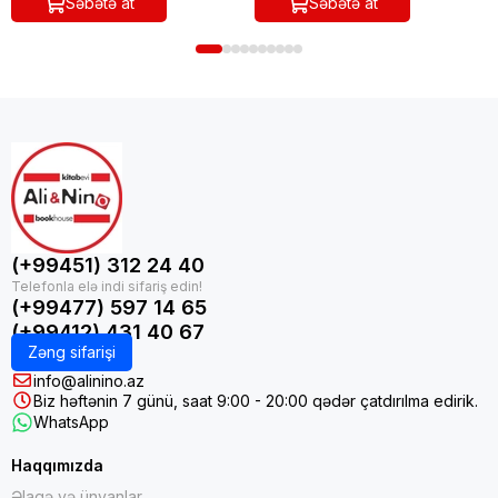
Səbətə at
Səbətə at
(+99451) 312 24 40
(+99477) 597 14 65
(+99412) 431 40 67
Zəng sifarişi
info@alinino.az
Biz həftənin 7 günü, saat 9:00 - 20:00 qədər çatdırılma edirik.
WhatsApp
Haqqımızda
Əlaqə və ünvanlar