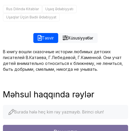
Rus Dilində Kitablar
Uşaq Ədəbiyyatı
Uşaqlar Üçün Bədii Ədəbiyyat
Təsvir
Xüsusiyyətlər
В книгу вошли сказочные истории любимых детских
писателей В.Катаева, Г.Лебедевой, Г.Каменной. Они учат
детей внимательно относиться к ближнему, не лениться,
быть добрыми, смелыми, никогда не унывать.
Məhsul haqqında rəylər
Burada hələ heç kim rəy yazmayıb. Birinci olun!