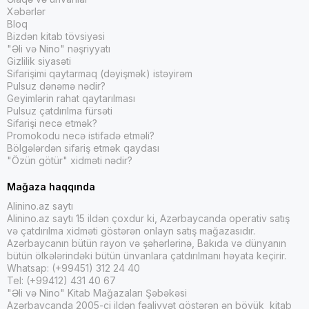
Xəbərlər
Bloq
Bizdən kitab tövsiyəsi
"Əli və Nino" nəşriyyatı
Gizlilik siyasəti
Sifarişimi qaytarmaq (dəyişmək) istəyirəm
Pulsuz dənəmə nədir?
Geyimlərin rahat qaytarılması
Pulsuz çatdırılma fürsəti
Sifarişi necə etmək?
Promokodu necə istifadə etməli?
Bölgələrdən sifariş etmək qaydası
"Özün götür" xidməti nədir?
Mağaza haqqında
Alinino.az saytı
Alinino.az saytı 15 ildən çoxdur ki, Azərbaycanda operativ satış
və çatdırılma xidməti göstərən onlayn satış mağazasıdır.
Azərbaycanın bütün rayon və şəhərlərinə, Bakıda və dünyanın
bütün ölkələrindəki bütün ünvanlara çatdırılmanı həyata keçirir.
Whatsap: (+99451) 312 24 40
Tel: (+99412) 431 40 67
"Əli və Nino" Kitab Mağazaları Şəbəkəsi
Azərbaycanda 2005-ci ildən fəaliyyət göstərən ən böyük kitab