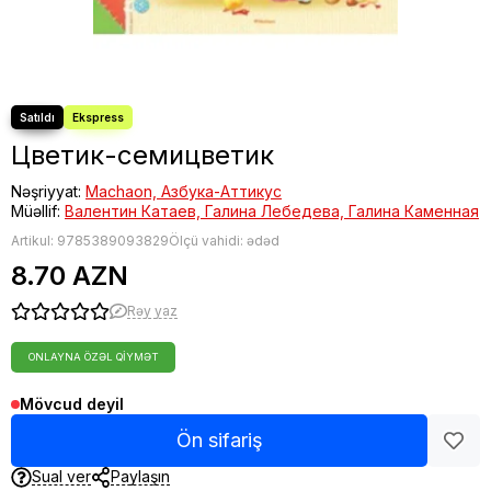
Цветик-семицветик
Nəşriyyat:
Machaon, Азбука-Аттикус
Müəllif:
Валентин Катаев, Галина Лебедева, Галина Каменная
Artikul:
9785389093829
Ölçü vahidi: ədəd
8.70 AZN
Rəy yaz
ONLAYNA ÖZƏL QIYMƏT
Mövcud deyil
Ön sifariş
Sual ver
Paylaşın