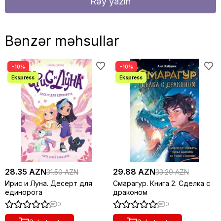
Rəy yazın
Bənzər məhsullar
−10%
−10%
28.35 AZN
29.88 AZN
31.50 AZN
33.20 AZN
Ирис и Луна. Десерт для
Смарагур. Книга 2. Сделка с
единорога
драконом
0
0