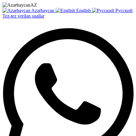
AZ
Azərbaycan
English
Русский
Tez-tez verilən suallar