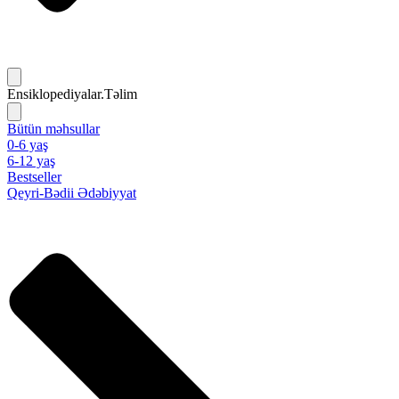
Ensiklopediyalar.Təlim
Bütün məhsullar
0-6 yaş
6-12 yaş
Bestseller
Qeyri-Bədii Ədəbiyyat