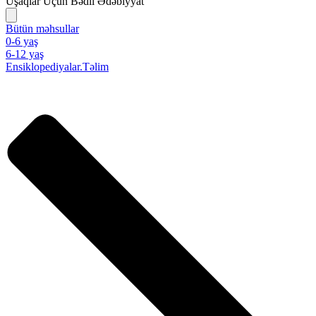
Uşaqlar Üçün Bədii Ədəbiyyat
Bütün məhsullar
0-6 yaş
6-12 yaş
Ensiklopediyalar.Təlim