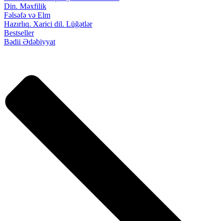
Din. Məxfilik
Fəlsəfə və Elm
Hazırlıq. Xarici dil. Lüğətlər
Bestseller
Bədii Ədəbiyyat