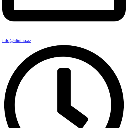
info@alinino.az