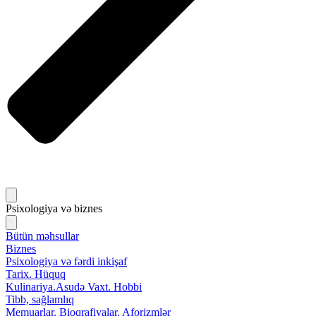
Psixologiya və biznes
Bütün məhsullar
Biznes
Psixologiya və fərdi inkişaf
Tarix. Hüquq
Kulinariya.Asudə Vaxt. Hobbi
Tibb, sağlamlıq
Memuarlar. Bioqrafiyalar. Aforizmlər