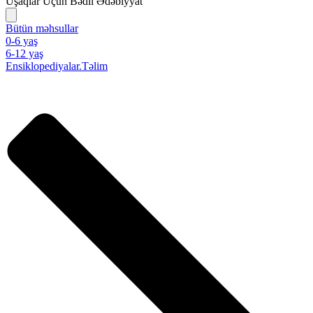
Uşaqlar Üçün Bədii Ədəbiyyat
Bütün məhsullar
0-6 yaş
6-12 yaş
Ensiklopediyalar.Təlim