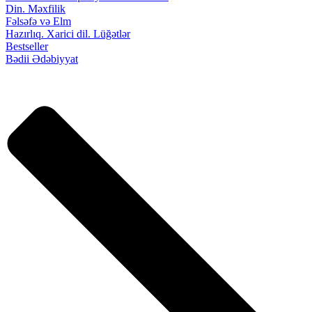
Din. Məxfilik
Fəlsəfə və Elm
Hazırlıq. Xarici dil. Lüğətlər
Bestseller
Bədii Ədəbiyyat