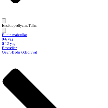
Ensiklopediyalar.Təlim
Bütün məhsullar
0-6 yaş
6-12 yaş
Bestseller
Qeyri-Bədii Ədəbiyyat