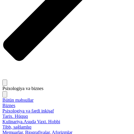
Psixologiya və biznes
Bütün məhsullar
Biznes
Psixologiya və fərdi inkişaf
Tarix. Hüquq
Kulinariya.Asudə Vaxt. Hobbi
Tibb, sağlamlıq
Memuarlar. Bioqrafiyalar. Aforizmlər