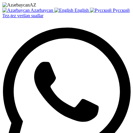
AZ
Azərbaycan
English
Русский
Tez-tez verilən suallar