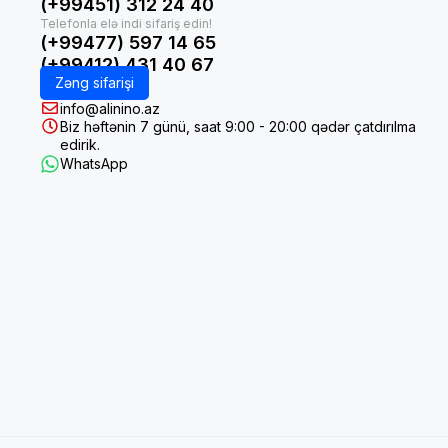
(+99451) 312 24 40
(+99477) 597 14 65
(+99412) 431 40 67
Zəng sifarişi
info@alinino.az
Biz həftənin 7 günü, saat 9:00 - 20:00 qədər çatdırılma
edirik.
WhatsApp