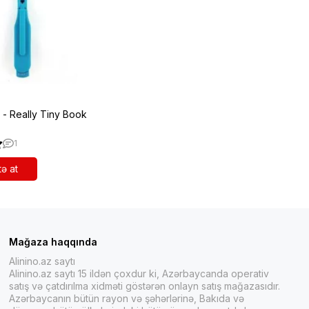
ı - Really Tiny Book
1
ə at
Mağaza haqqında
Alinino.az saytı
Alinino.az saytı 15 ildən çoxdur ki, Azərbaycanda operativ
satış və çatdırılma xidməti göstərən onlayn satış mağazasıdır.
Azərbaycanın bütün rayon və şəhərlərinə, Bakıda və