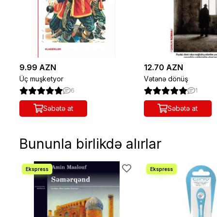
9.99 AZN
12.70 AZN
Üç muşketyor
Vətənə dönüş
6
1
Səbətə at
Səbətə at
Bununla birlikdə alırlar