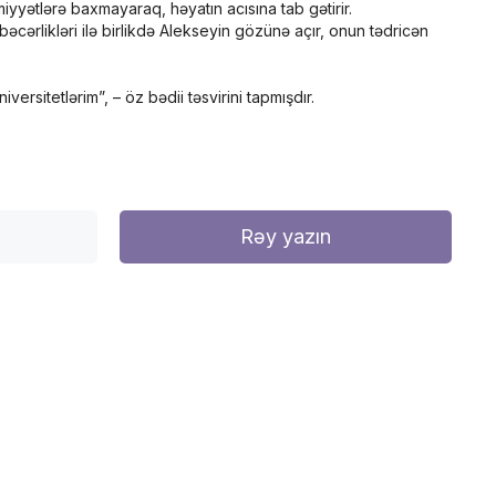
yyətlərə baxmayaraq, həyatın acısına tab gətirir.
cərlikləri ilə birlikdə Alekseyin gözünə açır, onun tədricən
rsitetlərim”, – öz bədii təsvirini tapmışdır.
Rəy yazın