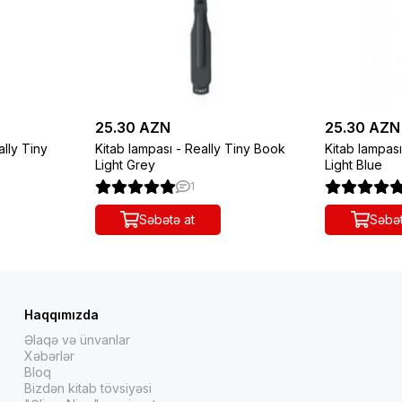
25.30 AZN
25.30 AZN
ally Tiny
Kitab lampası - Really Tiny Book
Kitab lampas
Light Grey
Light Blue
1
Səbətə at
Səbət
Haqqımızda
Əlaqə və ünvanlar
Xəbərlər
Bloq
Bizdən kitab tövsiyəsi