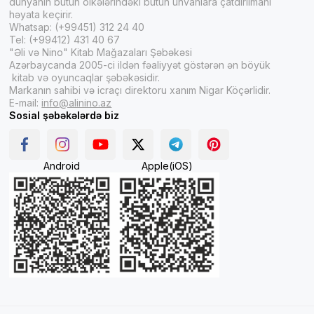
dünyanın bütün ölkələrindəki bütün ünvanlara çatdırılmanı
həyata keçirir.
Whatsap: (+99451) 312 24 40
Tel: (+99412) 431 40 67
"Əli və Nino" Kitab Mağazaları Şəbəkəsi
Azərbaycanda 2005-ci ildən fəaliyyət göstərən ən böyük
kitab və oyuncaqlar şəbəkəsidir.
Markanın sahibi və icraçı direktoru xanım Nigar Köçərlidir.
E-mail:
info@alinino.az
Sosial şəbəkələrdə biz
Android
Apple(iOS)