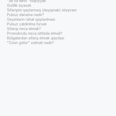
"Əli və Nino" nəşriyyatı
Gizlilik siyasəti
Sifarişimi qaytarmaq (dəyişmək) istəyirəm
Pulsuz dənəmə nədir?
Geyimlərin rahat qaytarılması
Pulsuz çatdırılma fürsəti
Sifarişi necə etmək?
Promokodu necə istifadə etməli?
Bölgələrdən sifariş etmək qaydası
"Özün götür" xidməti nədir?