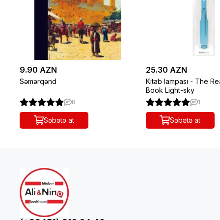
9.90 AZN
25.30 AZN
Səmərqənd
Kitab lampası - The Re
Book Light-sky
8
1
Səbətə at
Səbətə at