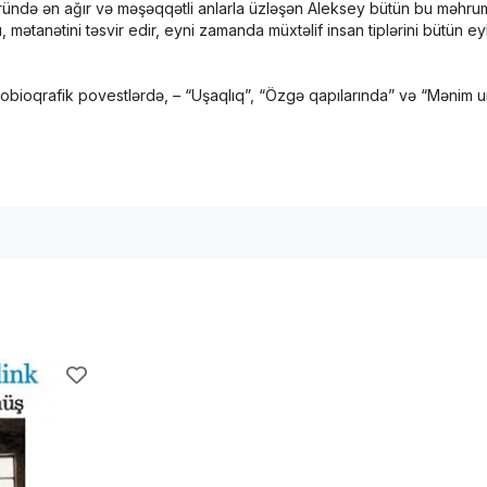
ründə ən ağır və məşəqqətli anlarla üzləşən Aleksey bütün bu məhrumi
anətini təsvir edir, eyni zamanda müxtəlif insan tiplərini bütün eybə
bioqrafik povestlərdə, – “Uşaqlıq”, “Özgə qapılarında” və “Mənim unive