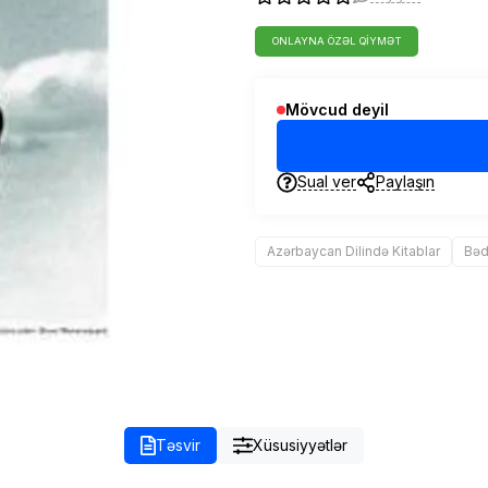
ONLAYNA ÖZƏL QIYMƏT
Mövcud deyil
Sual ver
Paylaşın
Azərbaycan Dilində Kitablar
Bəd
Təsvir
Xüsusiyyətlər