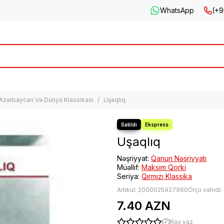
WhatsApp
(+9
Azərbaycan Və Dünya Klassikası
Uşaqlıq
Uşaqlıq
Nəşriyyat:
Qanun Nəşriyyatı
Müəllif:
Maksim Qorki
Seriya:
Qırmızı Klassika
Artikul:
2000025927960
Ölçü vahidi:
7.40 AZN
Rəy yaz