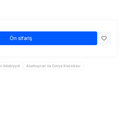
Ön sifariş
ii Ədəbiyyat
Azərbaycan Və Dünya Klassikası