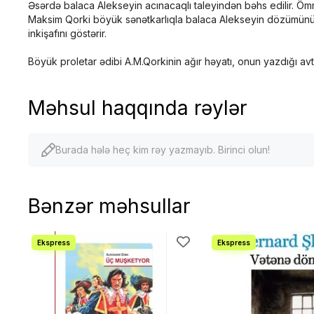
Əsərdə balaca Alekseyin acınacaqlı taleyindən bəhs edilir. Öm
Maksim Qorki böyük sənətkarlıqla balaca Alekseyin dözümünü, mət
inkişafını göstərir.
Böyük proletar ədibi A.M.Qorkinin ağır həyatı, onun yazdığı avto
Məhsul haqqında rəylər
Burada hələ heç kim rəy yazmayıb. Birinci olun!
Bənzər məhsullar