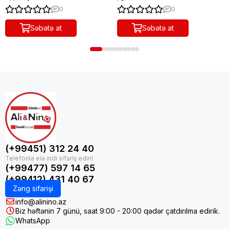
0
0
Səbətə at
Səbətə at
(+99451) 312 24 40
(+99477) 597 14 65
(+99412) 431 40 67
Zəng sifarişi
info@alinino.az
Biz həftənin 7 günü, saat 9:00 - 20:00 qədər çatdırılma edirik.
WhatsApp