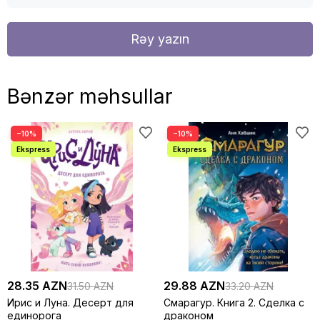
Rəy yazın
Bənzər məhsullar
−10%
−10%
28.35 AZN
29.88 AZN
31.50 AZN
33.20 AZN
Ирис и Луна. Десерт для
Смарагур. Книга 2. Сделка с
единорога
драконом