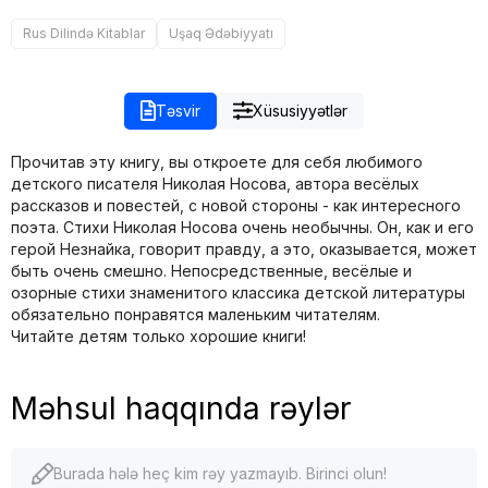
Rus Dilində Kitablar
Uşaq Ədəbiyyatı
Təsvir
Xüsusiyyətlər
Прочитав эту книгу, вы откроете для себя любимого
детского писателя Николая Носова, автора весёлых
рассказов и повестей, с новой стороны - как интересного
поэта. Стихи Николая Носова очень необычны. Он, как и его
герой Незнайка, говорит правду, а это, оказывается, может
быть очень смешно. Непосредственные, весёлые и
озорные стихи знаменитого классика детской литературы
обязательно понравятся маленьким читателям.
Читайте детям только хорошие книги!
Məhsul haqqında rəylər
Burada hələ heç kim rəy yazmayıb. Birinci olun!