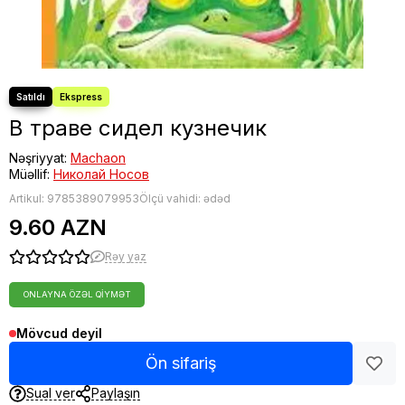
В траве сидел кузнечик
Nəşriyyat:
Machaon
Müəllif:
Николай Носов
Artikul:
9785389079953
Ölçü vahidi: ədəd
9.60 AZN
Rəy yaz
ONLAYNA ÖZƏL QIYMƏT
Mövcud deyil
Ön sifariş
Sual ver
Paylaşın