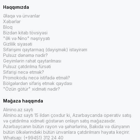
Haqqımızda
Əlaqə və ünvanlar
Xəbərlər
Bloq
Bizdən kitab tövsiyəsi
"Əli və Nino" nəşriyyatı
Gizlilik siyasəti
Sifarişimi qaytarmaq (dəyişmək) istəyirəm
Pulsuz dənəmə nədir?
Geyimlərin rahat qaytarılması
Pulsuz çatdırılma fürsəti
Sifarişi necə etmək?
Promokodu necə istifadə etməli?
Bölgələrdən sifariş etmək qaydası
"Özün götür" xidməti nədir?
Mağaza haqqında
Alinino.az saytı
Alinino.az saytı 15 ildən çoxdur ki, Azərbaycanda operativ satış
və çatdırılma xidməti göstərən onlayn satış mağazasıdır.
Azərbaycanın bütün rayon və şəhərlərinə, Bakıda və dünyanın
bütün ölkələrindəki bütün ünvanlara çatdırılmanı həyata keçirir.
Whatsap: (+99451) 312 24 40