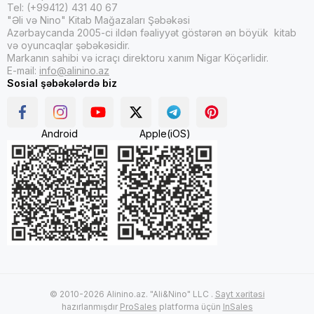
Tel: (+99412) 431 40 67
"Əli və Nino" Kitab Mağazaları Şəbəkəsi
Azərbaycanda 2005-ci ildən fəaliyyət göstərən ən böyük kitab
və oyuncaqlar şəbəkəsidir.
Markanın sahibi və icraçı direktoru xanım Nigar Köçərlidir.
E-mail:
info@alinino.az
Sosial şəbəkələrdə biz
Android
Apple(iOS)
© 2010-2026 Alinino.az. "Ali&Nino" LLC .
Sayt xəritəsi
hazırlanmışdır
ProSales
platforma üçün
InSales