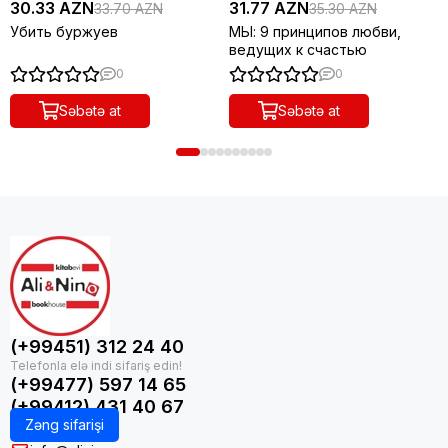
30.33 AZN
31.77 AZN
33.70 AZN
35.30 AZN
Убить буржуев
МЫ: 9 принципов любви,
ведущих к счастью
0
0
Səbətə at
Səbətə at
(+99451) 312 24 40
(+99477) 597 14 65
(+99412) 431 40 67
Zəng sifarişi