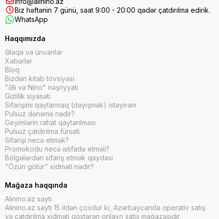
info@alinino.az
Biz həftənin 7 günü, saat 9:00 - 20:00 qədər çatdırılma edirik.
WhatsApp
Haqqımızda
Əlaqə və ünvanlar
Xəbərlər
Bloq
Bizdən kitab tövsiyəsi
"Əli və Nino" nəşriyyatı
Gizlilik siyasəti
Sifarişimi qaytarmaq (dəyişmək) istəyirəm
Pulsuz dənəmə nədir?
Geyimlərin rahat qaytarılması
Pulsuz çatdırılma fürsəti
Sifarişi necə etmək?
Promokodu necə istifadə etməli?
Bölgələrdən sifariş etmək qaydası
"Özün götür" xidməti nədir?
Mağaza haqqında
Alinino.az saytı
Alinino.az saytı 15 ildən çoxdur ki, Azərbaycanda operativ satış
və çatdırılma xidməti göstərən onlayn satış mağazasıdır.