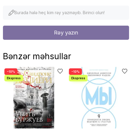
Burada hələ heç kim rəy yazmayıb. Birinci olun!
Rəy yazın
Bənzər məhsullar
−10%
−10%