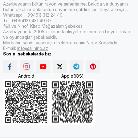
Azərbaycanın bütün rayon və şəhərlərinə, Bakıda və dünyanın
bütün ölkələrindəki bütün ünvanlara çatdırılmanı həyata keçirir.
Whatsap: (+99451) 312 24 40
Tel: (+99412) 431 40 67
"Əli və Nino" Kitab Mağazaları Şəbəkəsi
Azərbaycanda 2005-ci ildən fəaliyyət göstərən ən böyük kitab
və oyuncaqlar şəbəkəsidir.
Markanın sahibi və icraçı direktoru xanım Nigar Köçərlidir.
E-mail:
info@alinino.az
Sosial şəbəkələrdə biz
Android
Apple(iOS)