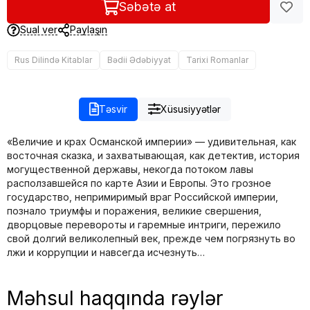
Səbətə at
Sual ver
Paylaşın
Rus Dilində Kitablar
Bədii Ədəbiyyat
Tarixi Romanlar
Təsvir
Xüsusiyyətlər
«Величие и крах Османской империи» — удивительная, как
восточная сказка, и захватывающая, как детектив, история
могущественной державы, некогда потоком лавы
расползавшейся по карте Азии и Европы. Это грозное
государство, непримиримый враг Российской империи,
познало триумфы и поражения, великие свершения,
дворцовые перевороты и гаремные интриги, пережило
свой долгий великолепный век, прежде чем погрязнуть во
лжи и коррупции и навсегда исчезнуть…
Məhsul haqqında rəylər