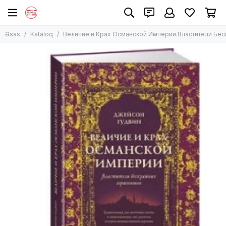
Əsas
Kataloq
Величие и Крах Османской Империи.Властители Бес