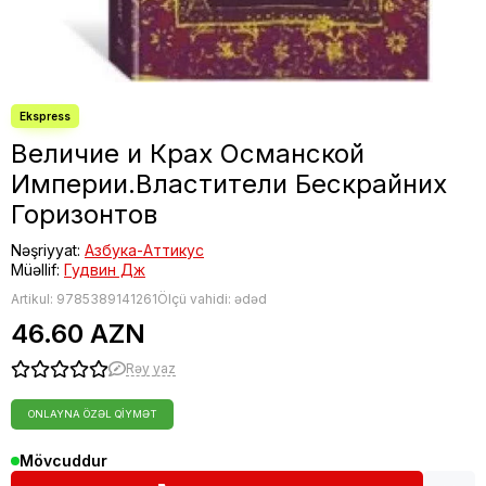
Величие и Крах Османской
Империи.Властители Бескрайних
Горизонтов
Nəşriyyat:
Азбука-Аттикус
Müəllif:
Гудвин Дж
Artikul:
9785389141261
Ölçü vahidi: ədəd
46.60 AZN
Rəy yaz
ONLAYNA ÖZƏL QIYMƏT
Mövcuddur