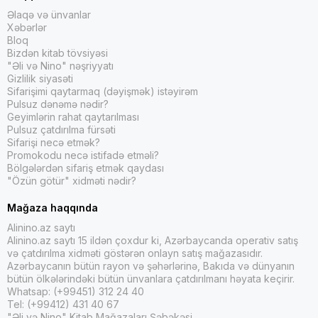
Əlaqə və ünvanlar
Xəbərlər
Bloq
Bizdən kitab tövsiyəsi
"Əli və Nino" nəşriyyatı
Gizlilik siyasəti
Sifarişimi qaytarmaq (dəyişmək) istəyirəm
Pulsuz dənəmə nədir?
Geyimlərin rahat qaytarılması
Pulsuz çatdırılma fürsəti
Sifarişi necə etmək?
Promokodu necə istifadə etməli?
Bölgələrdən sifariş etmək qaydası
"Özün götür" xidməti nədir?
Mağaza haqqında
Alinino.az saytı
Alinino.az saytı 15 ildən çoxdur ki, Azərbaycanda operativ satış
və çatdırılma xidməti göstərən onlayn satış mağazasıdır.
Azərbaycanın bütün rayon və şəhərlərinə, Bakıda və dünyanın
bütün ölkələrindəki bütün ünvanlara çatdırılmanı həyata keçirir.
Whatsap: (+99451) 312 24 40
Tel: (+99412) 431 40 67
"Əli və Nino" Kitab Mağazaları Şəbəkəsi