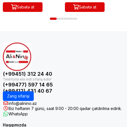
Səbətə at
Səbətə at
(+99451) 312 24 40
(+99477) 597 14 65
(+99412) 431 40 67
Zəng sifarişi
info@alinino.az
Biz həftənin 7 günü, saat 9:00 - 20:00 qədər çatdırılma edirik.
WhatsApp
Haqqımızda