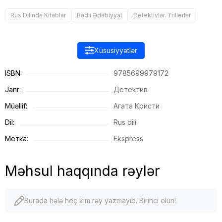
Rus Dilində Kitablar
Bədii Ədəbiyyat
Detektivlər. Trillerlər
Xüsusiyyətlər
ISBN:
9785699979172
Janr:
Детектив
Müəllif:
Агата Кристи
Dil:
Rus dili
Метка:
Ekspress
Məhsul haqqında rəylər
Burada hələ heç kim rəy yazmayıb. Birinci olun!