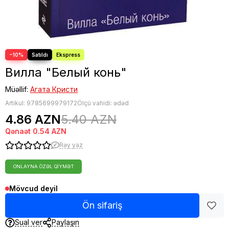
−10%
Вилла "Белый конь"
Müəllif:
Агата Кристи
Artikul:
9785699979172
Ölçü vahidi: ədəd
4.86 AZN
5.40 AZN
Qənaət
0.54 AZN
Rəy yaz
ONLAYNA ÖZƏL QIYMƏT
Mövcud deyil
Ön sifariş
Sual ver
Paylaşın