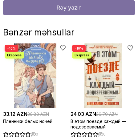
Rəy yazın
Bənzər məhsullar
−10%
−10%
33.12 AZN
24.03 AZN
36.80 AZN
26.70 AZN
Пленники белых ночей
В этом поезде каждый —
подозреваемый
0
0