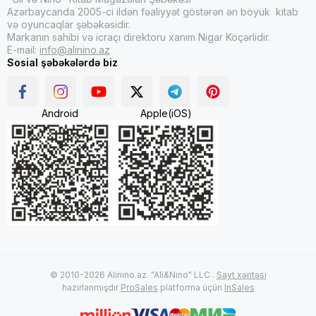
Azərbaycanda 2005-ci ildən fəaliyyət göstərən ən böyük kitab
və oyuncaqlar şəbəkəsidir.
Markanın sahibi və icraçı direktoru xanım Nigar Köçərlidir.
E-mail:
info@alinino.az
Sosial şəbəkələrdə biz
Android
Apple(iOS)
© 2010-2026 Alinino.az. "Ali&Nino" LLC .
Sayt xəritəsi
hazırlanmışdır
ProSales
platforma üçün
InSales