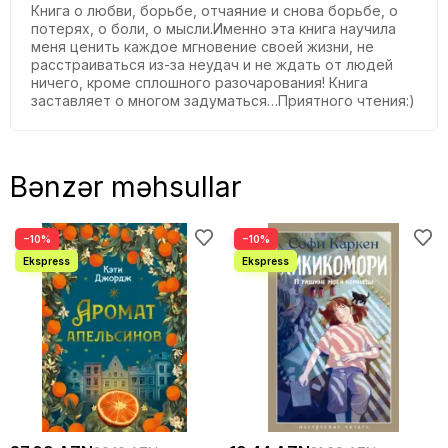
Книга о любви, борьбе, отчаяние и снова борьбе, о
потерях, о боли, о мысли.Именно эта книга научила
меня ценить каждое мгновение своей жизни, не
расстраиваться из-за неудач и не ждать от людей
ничего, кроме сплошного разочарования! Книга
заставляет о многом задуматься…Приятного чтения:)
Bənzər məhsullar
−10%
−10%