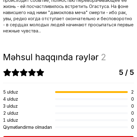
происходит событие, полностью переворачивающее ее
жизнь - ей посчастливилось встретить Огастуса. На фоне
нависшего над ними "дамоклова меча" смерти - ибо рак,
увы, редко когда отступает окончательно и бесповоротно
- в сердцах молодых людей начинают просыпаться первые
нежные чувства...
Məhsul haqqında rəylər
2
5 / 5
5 ulduz
2
4 ulduz
0
3 ulduz
0
2 ulduz
0
1 ulduz
0
Qiymətləndirmə olmadan
0