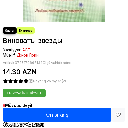
Виноваты звезды
Nəşriyyat:
АСТ
Müəllif:
Джон Грин
Artikul:
9785170867134
Ölçü vahidi: ədəd
14.30 AZN
Reytinq və rəylər (2)
ONLAYNA ÖZƏL QIYMƏT
Mövcud deyil
Ön sifariş
Sual ver
Paylaşın