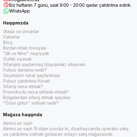
Biz həftənin 7 günü, saat 9:00 - 20:00 qədər çatdırılma edirik.
WhatsApp
Haqqımızda
Əlaqə və ünvanlar
Xəbərlər
Bloq
Bizdən kitab tövsiyəsi
"Əli və Nino" nəşriyyatı
Gizlilik siyasəti
Sifarişimi qaytarmaq (dəyişmək) istəyirəm
Pulsuz dənəmə nədir?
Geyimlərin rahat qaytarılması
Pulsuz çatdırılma fürsəti
Sifarişi necə etmək?
Promokodu necə istifadə etməli?
Bölgələrdən sifariş etmək qaydası
"Özün götür" xidməti nədir?
Mağaza haqqında
Alinino.az saytı
Alinino.az saytı 15 ildən çoxdur ki, Azərbaycanda operativ satış
və çatdırılma xidməti göstərən onlayn satış mağazasıdır.