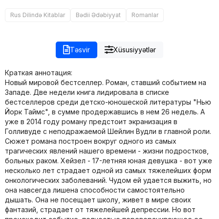
Rus Dilində Kitablar
Bədii Ədəbiyyat
Romanlar
Təsvir
Xüsusiyyətlər
Краткая аннотация:
Новый мировой бестселлер. Роман, ставший событием на
Западе. Две недели книга лидировала в списке
бестселлеров среди детско-юношеской литературы "Нью
Йорк Таймс", в сумме продержавшись в нем 26 недель. А
уже в 2014 году роману предстоит экранизация в
Голливуде с неподражаемой Шейлин Вудли в главной роли.
Сюжет романа построен вокруг одного из самых
трагических явлений нашего времени - жизни подростков,
больных раком. Хейзел - 17-летняя юная девушка - вот уже
несколько лет страдает одной из самых тяжелейших форм
онкологических заболеваний. Чудом ей удается выжить, но
она навсегда лишена способности самостоятельно
дышать. Она не посещает школу, живет в мире своих
фантазий, страдает от тяжелейшей депрессии. Но вот