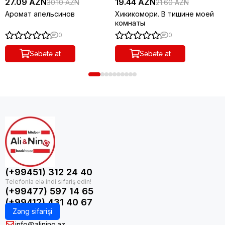
27.09 AZN
19.44 AZN
30.10 AZN
21.60 AZN
Аромат апельсинов
Хикикомори. В тишине моей
комнаты
0
0
Səbətə at
Səbətə at
(+99451) 312 24 40
(+99477) 597 14 65
(+99412) 431 40 67
Zəng sifarişi
info@alinino.az