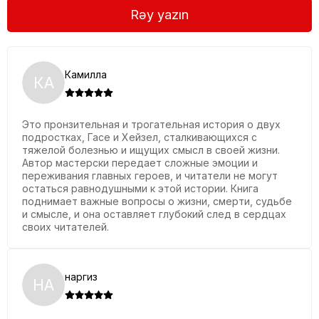
Rəy yazın
Камилла
КА
Это пронзительная и трогательная история о двух
подростках, Гасе и Хейзел, сталкивающихся с
тяжелой болезнью и ищущих смысл в своей жизни.
Автор мастерски передает сложные эмоции и
переживания главных героев, и читатели не могут
остаться равнодушными к этой истории. Книга
поднимает важные вопросы о жизни, смерти, судьбе
и смысле, и она оставляет глубокий след в сердцах
своих читателей.
наргиз
НА