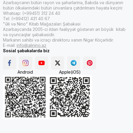
Azərbaycanın bütün rayon və şəhərlərinə, Bakıda və dünyanın
bütün ölkələrindəki bütün ünvanlara çatdırılmanı həyata keçirir.
Whatsap: (+99451) 312 24 40
Tel: (+99412) 431 40 67
"Əli və Nino" Kitab Mağazaları Şəbəkəsi
Azərbaycanda 2005-ci ildən fəaliyyət göstərən ən böyük kitab
və oyuncaqlar şəbəkəsidir.
Markanın sahibi və icraçı direktoru xanım Nigar Köçərlidir.
E-mail:
info@alinino.az
Sosial şəbəkələrdə biz
Android
Apple(iOS)