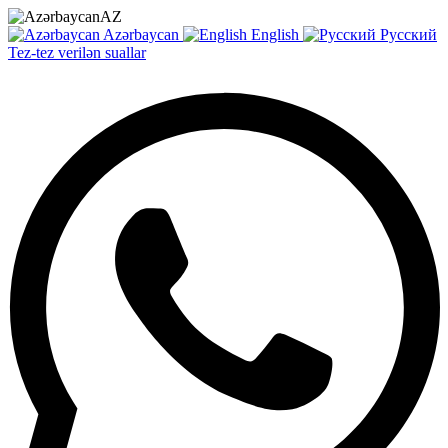
AZ
Azərbaycan
English
Русский
Tez-tez verilən suallar