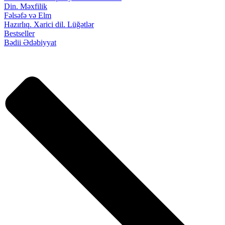
Din. Məxfilik
Fəlsəfə və Elm
Hazırlıq. Xarici dil. Lüğətlər
Bestseller
Bədii Ədəbiyyat