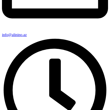
info@alinino.az