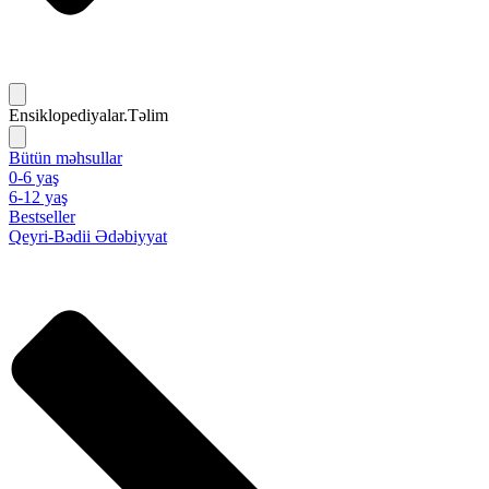
Ensiklopediyalar.Təlim
Bütün məhsullar
0-6 yaş
6-12 yaş
Bestseller
Qeyri-Bədii Ədəbiyyat