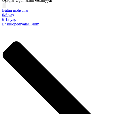
Uşaqlar Üçün Bədii Ədəbiyyat
Bütün məhsullar
0-6 yaş
6-12 yaş
Ensiklopediyalar.Təlim