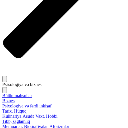
Psixologiya və biznes
Bütün məhsullar
Biznes
Psixologiya və fərdi inkişaf
Tarix. Hüquq
Kulinariya.Asudə Vaxt. Hobbi
Tibb, sağlamlıq
Memuarlar. Bioqrafiyalar. Aforizmlər