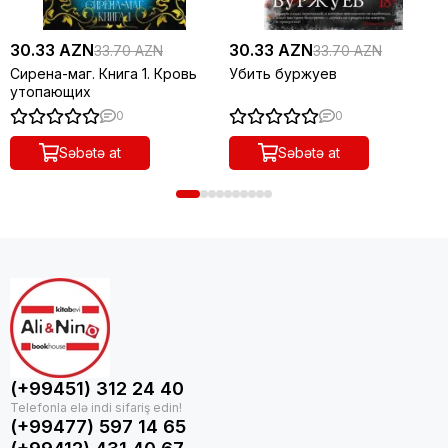
30.33 AZN
30.33 AZN
33.70 AZN
33.70 AZN
Сирена-маг. Книга 1. Кровь
Убить буржуев
утопающих
0
0
Səbətə at
Səbətə at
(+99451) 312 24 40
(+99477) 597 14 65