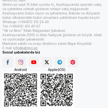
Alinino.az saytı
Alinino.az saytı 15 ildən çoxdur ki, Azərbaycanda operativ satış
və çatdırılma xidməti göstərən onlayn satış mağazasıdır.
Azərbaycanın bütün rayon və şəhərlərinə, Bakıda və dünyanın
bütün ölkələrindəki bütün ünvanlara çatdırılmanı həyata keçirir.
Whatsap: (+99451) 312 24 40
Tel: (+99412) 431 40 67
"Əli və Nino" Kitab Mağazaları Şəbəkəsi
Azərbaycanda 2005-ci ildən fəaliyyət göstərən ən böyük kitab
və oyuncaqlar şəbəkəsidir.
Markanın sahibi və icraçı direktoru xanım Nigar Köçərlidir.
E-mail:
info@alinino.az
Sosial şəbəkələrdə biz
Android
Apple(iOS)