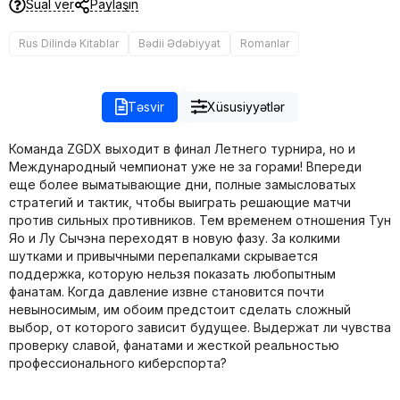
Sual ver
Paylaşın
Rus Dilində Kitablar
Bədii Ədəbiyyat
Romanlar
Təsvir
Xüsusiyyətlər
Команда ZGDX выходит в финал Летнего турнира, но и
Международный чемпионат уже не за горами! Впереди
еще более выматывающие дни, полные замысловатых
стратегий и тактик, чтобы выиграть решающие матчи
против сильных противников. Тем временем отношения Тун
Яо и Лу Сычэна переходят в новую фазу. За колкими
шутками и привычными перепалками скрывается
поддержка, которую нельзя показать любопытным
фанатам. Когда давление извне становится почти
невыносимым, им обоим предстоит сделать сложный
выбор, от которого зависит будущее. Выдержат ли чувства
проверку славой, фанатами и жесткой реальностью
профессионального киберспорта?