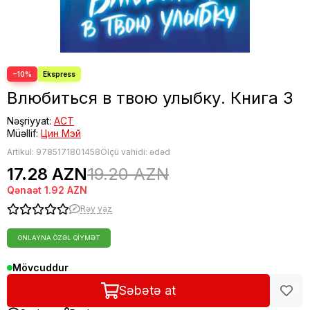
−10%
Влюбиться в твою улыбку. Книга 3
Nəşriyyat:
АСТ
Müəllif:
Цин Мэй
Artikul:
9785171801458
Ölçü vahidi: ədəd
17.28 AZN
19.20 AZN
Qənaət
1.92 AZN
Rəy yaz
ONLAYNA ÖZƏL QIYMƏT
Mövcuddur
Səbətə at