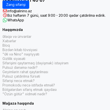
(+99412) 431 40 67
Zəng sifarişi
info@alinino.az
Biz həftənin 7 günü, saat 9:00 - 20:00 qədər çatdırılma edirik.
WhatsApp
Haqqımızda
Əlaqə və ünvanlar
Xəbərlər
Bloq
Bizdən kitab tövsiyəsi
"Əli və Nino" nəşriyyatı
Gizlilik siyasəti
Sifarişimi qaytarmaq (dəyişmək) istəyirəm
Pulsuz dənəmə nədir?
Geyimlərin rahat qaytarılması
Pulsuz çatdırılma fürsəti
Sifarişi necə etmək?
Promokodu necə istifadə etməli?
Bölgələrdən sifariş etmək qaydası
"Özün götür" xidməti nədir?
Mağaza haqqında