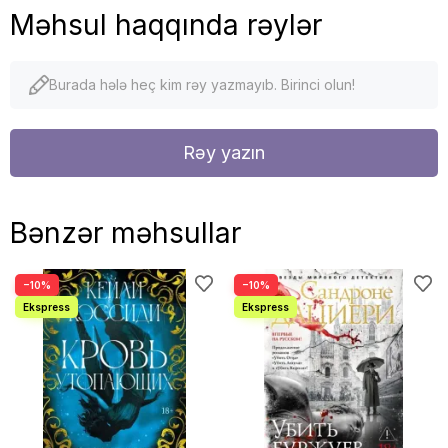
Məhsul haqqında rəylər
Burada hələ heç kim rəy yazmayıb. Birinci olun!
Rəy yazın
Bənzər məhsullar
−10%
−10%