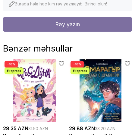
Burada hələ heç kim rəy yazmayıb. Birinci olun!
Rəy yazın
Bənzər məhsullar
−10%
−10%
28.35 AZN
29.88 AZN
31.50 AZN
33.20 AZN