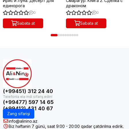
Ирис и Луна. Десерт для
Смарагур. Книга 2. Сделка с
единорога
драконом
0
0
Səbətə at
Səbətə at
(+99451) 312 24 40
(+99477) 597 14 65
(+99412) 431 40 67
Zəng sifarişi
info@alinino.az
Biz həftənin 7 günü, saat 9:00 - 20:00 qədər çatdırılma edirik.