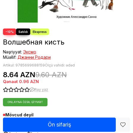
−10%
Волшебная кисть
Nəşriyyat:
Эксмо
Müəllif:
Джанни Родари
Artikul:
9785699688159
Ölçü vahidi: ədəd
8.64 AZN
9.60 AZN
Qənaət
0.96 AZN
Rəy yaz
ONLAYNA ÖZƏL QIYMƏT
Mövcud deyil
Ön sifariş