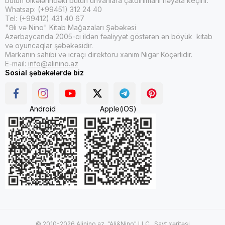
bütün ölkələrindəki bütün ünvanlara çatdırılmanı həyata keçirir.
Whatsap: (+99451) 312 24 40
Tel: (+99412) 431 40 67
"Əli və Nino" Kitab Mağazaları Şəbəkəsi
Azərbaycanda 2005-ci ildən fəaliyyət göstərən ən böyük kitab
və oyuncaqlar şəbəkəsidir.
Markanın sahibi və icraçı direktoru xanım Nigar Köçərlidir.
E-mail:
info@alinino.az
Sosial şəbəkələrdə biz
Android
Apple(iOS)
© 2010-2026 Alinino.az. "Ali&Nino" LLC .
Sayt xəritəsi