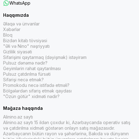
WhatsApp
Haqqımızda
Əlaqə və ünvanlar
Xəbərlər
Bloq
Bizdən kitab tövsiyəsi
"Əli və Nino" nəşriyyatı
Gizlilik siyasəti
Sifarişimi qaytarmaq (dəyişmək) istəyirəm
Pulsuz dənəmə nədir?
Geyimlərin rahat qaytarılması
Pulsuz çatdırılma fürsəti
Sifarişi necə etmək?
Promokodu necə istifadə etməli?
Bölgələrdən sifariş etmək qaydası
"Özün götür" xidməti nədir?
Mağaza haqqında
Alinino.az saytı
Alinino.az saytı 15 ildən çoxdur ki, Azərbaycanda operativ satış
və çatdırılma xidməti göstərən onlayn satış mağazasıdır.
Azərbaycanın bütün rayon və şəhərlərinə, Bakıda və dünyanın