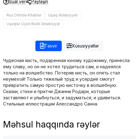
Sual ver
Paylaşın
Rus Dilində Kitablar
Uşaq Ədəbiyyatı
Uşaqlar Üçün Bədii Ədəbiyyat
Təsvir
Xüsusiyyətlər
Чудесная кисть, подаренная юному художнику, принесла
ему славу, но он не хотел трудиться сам, и надеялся
только на волшебство. Потеряв кисть, он опять стал
неумехой! Только тяжелый труд и усердие смогут
превратить самую простую кисточку в волшебную.
Сказки, стихи и притчи Джанни Родари, которые
заставляют и улыбнуться, и задуматься, и удивиться.
Стильные иллюстрации Алессандро Санна.
Məhsul haqqında rəylər