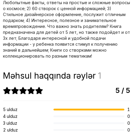
Любопытные факты, ответы на простые и сложные вопросы
о космосе; 2) 60 створок с ценной информацией; 3)
Стильное дизайнерское оформление, послужит отличным
подарком; 4) Интересное, полезное и занимательное
времяпровождение. Что важно знать родителям? Книга
предназначена для детей от 5 лет, но также подойдет и от
3х лет; Благодаря интересной и удобной подачи
информации - у ребенка появится стимул к получению
знаний в дальнейшем; Книги со створками можно
коллекционировать по разным тематикам!
Məhsul haqqında rəylər
1
5 / 5
5 ulduz
1
4 ulduz
0
3 ulduz
0
2 ulduz
0