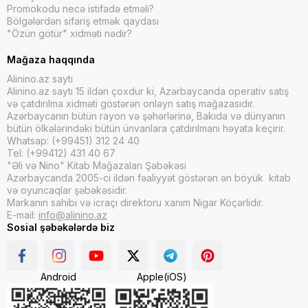
Promokodu necə istifadə etməli?
Bölgələrdən sifariş etmək qaydası
"Özün götür" xidməti nədir?
Mağaza haqqında
Alinino.az saytı
Alinino.az saytı 15 ildən çoxdur ki, Azərbaycanda operativ satış
və çatdırılma xidməti göstərən onlayn satış mağazasıdır.
Azərbaycanın bütün rayon və şəhərlərinə, Bakıda və dünyanın
bütün ölkələrindəki bütün ünvanlara çatdırılmanı həyata keçirir.
Whatsap: (+99451) 312 24 40
Tel: (+99412) 431 40 67
"Əli və Nino" Kitab Mağazaları Şəbəkəsi
Azərbaycanda 2005-ci ildən fəaliyyət göstərən ən böyük kitab
və oyuncaqlar şəbəkəsidir.
Markanın sahibi və icraçı direktoru xanım Nigar Köçərlidir.
E-mail:
info@alinino.az
Sosial şəbəkələrdə biz
Android
Apple(iOS)