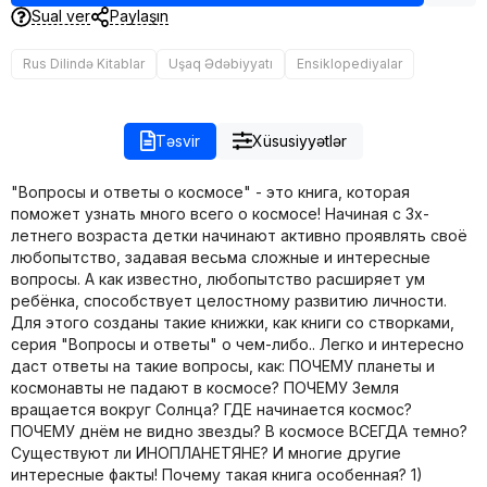
Sual ver
Paylaşın
Rus Dilində Kitablar
Uşaq Ədəbiyyatı
Ensiklopediyalar
Təsvir
Xüsusiyyətlər
"Вопросы и ответы о космосе" - это книга, которая
поможет узнать много всего о космосе! Начиная с 3х-
летнего возраста детки начинают активно проявлять своё
любопытство, задавая весьма сложные и интересные
вопросы. А как известно, любопытство расширяет ум
ребёнка, способствует целостному развитию личности.
Для этого созданы такие книжки, как книги со створками,
серия "Вопросы и ответы" о чем-либо.. Легко и интересно
даст ответы на такие вопросы, как: ПОЧЕМУ планеты и
космонавты не падают в космосе? ПОЧЕМУ Земля
вращается вокруг Солнца? ГДЕ начинается космос?
ПОЧЕМУ днём не видно звезды? В космосе ВСЕГДА темно?
Существуют ли ИНОПЛАНЕТЯНЕ? И многие другие
интересные факты! Почему такая книга особенная? 1)