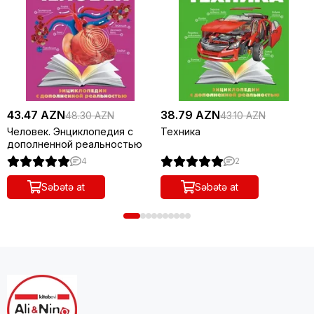
43.47 AZN
38.79 AZN
48.30 AZN
43.10 AZN
Человек. Энциклопедия с
Техника
дополненной реальностью
4
2
Səbətə at
Səbətə at