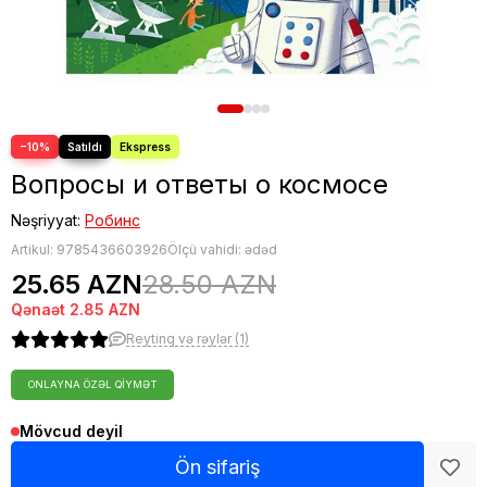
−10%
Вопросы и ответы о космосе
Nəşriyyat:
Робинс
Artikul:
9785436603926
Ölçü vahidi: ədəd
25.65 AZN
28.50 AZN
Qənaət
2.85 AZN
Reytinq və rəylər (1)
ONLAYNA ÖZƏL QIYMƏT
Mövcud deyil
Ön sifariş