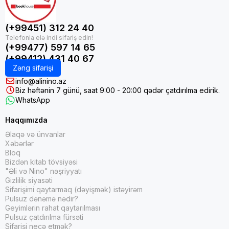
(+99451) 312 24 40
(+99477) 597 14 65
(+99412) 431 40 67
Zəng sifarişi
info@alinino.az
Biz həftənin 7 günü, saat 9:00 - 20:00 qədər çatdırılma edirik.
WhatsApp
Haqqımızda
Əlaqə və ünvanlar
Xəbərlər
Bloq
Bizdən kitab tövsiyəsi
"Əli və Nino" nəşriyyatı
Gizlilik siyasəti
Sifarişimi qaytarmaq (dəyişmək) istəyirəm
Pulsuz dənəmə nədir?
Geyimlərin rahat qaytarılması
Pulsuz çatdırılma fürsəti
Sifarişi necə etmək?