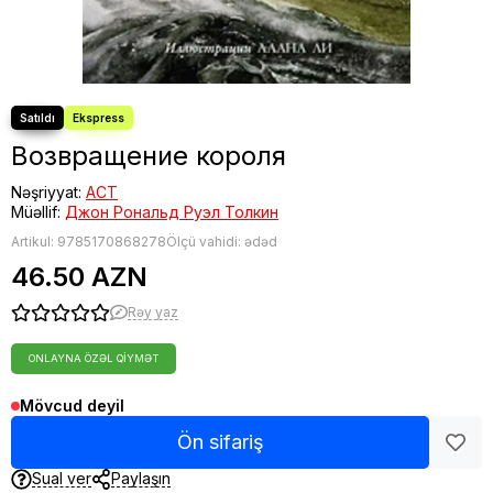
Возвращение короля
Nəşriyyat:
АСТ
Müəllif:
Джон Рональд Руэл Толкин
Artikul:
9785170868278
Ölçü vahidi: ədəd
46.50 AZN
Rəy yaz
ONLAYNA ÖZƏL QIYMƏT
Mövcud deyil
Ön sifariş
Sual ver
Paylaşın