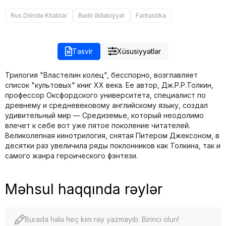
Rus Dilində Kitablar
Bədii Ədəbiyyat
Fantastika
Təsvir
Xüsusiyyətlər
Трилогия "Властелин колец", бесспорно, возглавляет
список "культовых" книг XX века. Ее автор, Дж.P.P.Толкин,
профессор Оксфордского университета, специалист по
древнему и средневековому английскому языку, создал
удивительный мир — Средиземье, который неодолимо
влечет к себе вот уже пятое поколение читателей.
Великолепная кинотрилогия, снятая Питером Джексоном, в
десятки раз увеличила ряды поклонников как Толкина, так и
самого жанра героического фэнтези.
Məhsul haqqında rəylər
Burada hələ heç kim rəy yazmayıb. Birinci olun!