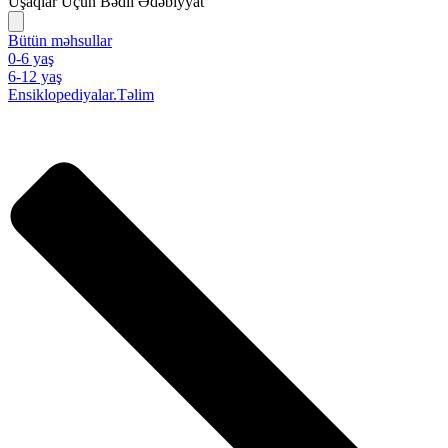
Uşaqlar Üçün Bədii Ədəbiyyat
Bütün məhsullar
0-6 yaş
6-12 yaş
Ensiklopediyalar.Təlim