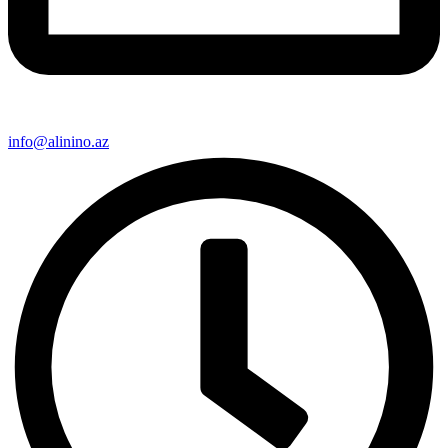
info@alinino.az