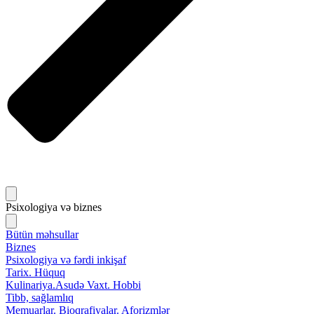
Psixologiya və biznes
Bütün məhsullar
Biznes
Psixologiya və fərdi inkişaf
Tarix. Hüquq
Kulinariya.Asudə Vaxt. Hobbi
Tibb, sağlamlıq
Memuarlar. Bioqrafiyalar. Aforizmlər