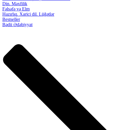
Din. Məxfilik
Fəlsəfə və Elm
Hazırlıq. Xarici dil. Lüğətlər
Bestseller
Bədii Ədəbiyyat