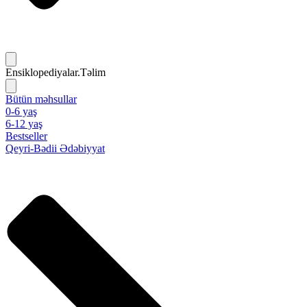
Ensiklopediyalar.Təlim
Bütün məhsullar
0-6 yaş
6-12 yaş
Bestseller
Qeyri-Bədii Ədəbiyyat