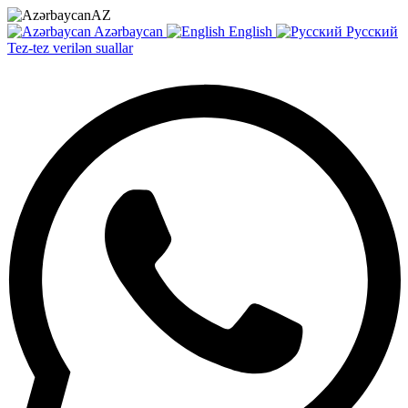
AZ
Azərbaycan
English
Русский
Tez-tez verilən suallar