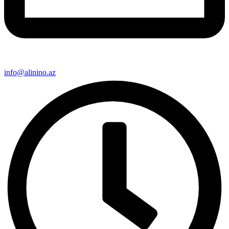
info@alinino.az