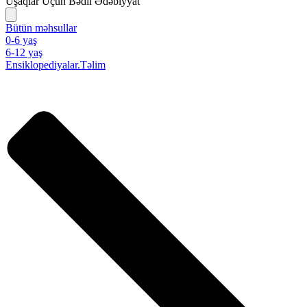
Uşaqlar Üçün Bədii Ədəbiyyat
Bütün məhsullar
0-6 yaş
6-12 yaş
Ensiklopediyalar.Təlim