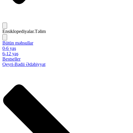
Ensiklopediyalar.Təlim
Bütün məhsullar
0-6 yaş
6-12 yaş
Bestseller
Qeyri-Bədii Ədəbiyyat