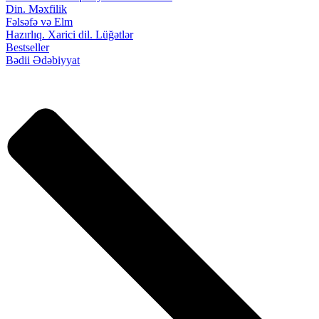
Din. Məxfilik
Fəlsəfə və Elm
Hazırlıq. Xarici dil. Lüğətlər
Bestseller
Bədii Ədəbiyyat