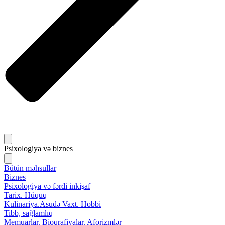
Psixologiya və biznes
Bütün məhsullar
Biznes
Psixologiya və fərdi inkişaf
Tarix. Hüquq
Kulinariya.Asudə Vaxt. Hobbi
Tibb, sağlamlıq
Memuarlar. Bioqrafiyalar. Aforizmlər