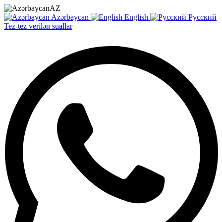
AZ
Azərbaycan
English
Русский
Tez-tez verilən suallar