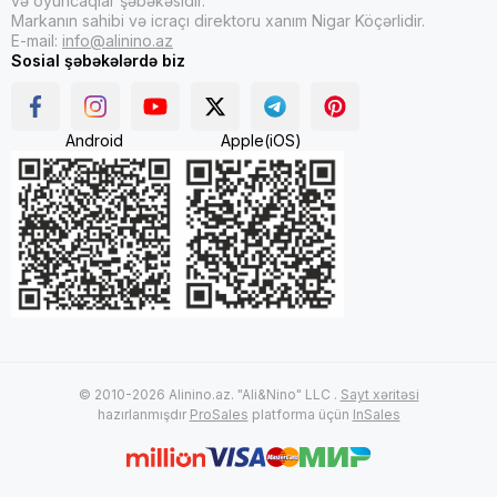
və oyuncaqlar şəbəkəsidir.
Markanın sahibi və icraçı direktoru xanım Nigar Köçərlidir.
E-mail:
info@alinino.az
Sosial şəbəkələrdə biz
Android
Apple(iOS)
© 2010-2026 Alinino.az. "Ali&Nino" LLC .
Sayt xəritəsi
hazırlanmışdır
ProSales
platforma üçün
InSales