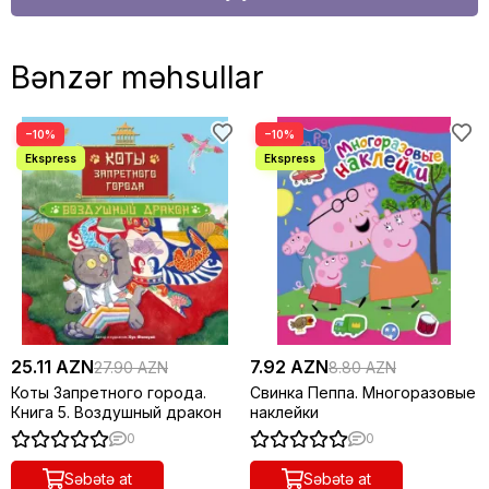
Bənzər məhsullar
−10%
−10%
25.11 AZN
7.92 AZN
27.90 AZN
8.80 AZN
Коты Запретного города.
Свинка Пеппа. Многоразовые
Книга 5. Воздушный дракон
наклейки
0
0
Səbətə at
Səbətə at