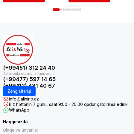
(+99451) 312 24 40
(+99477) 597 14 65
(+99412) 431 40 67
Zəng sifarişi
info@alinino.az
Biz həftənin 7 günü, saat 9:00 - 20:00 qədər çatdırılma edirik.
WhatsApp
Haqqımızda
Əlaqə və ünvanlar