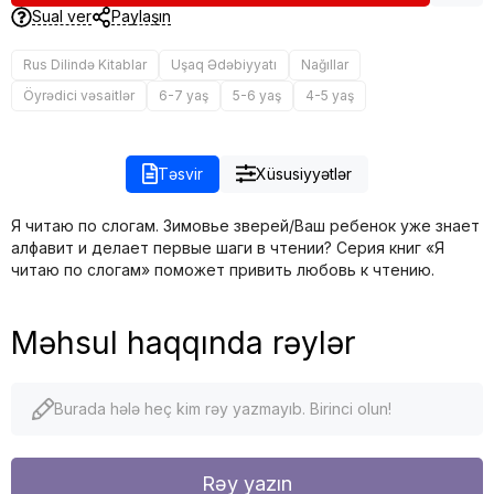
Sual ver
Paylaşın
Rus Dilində Kitablar
Uşaq Ədəbiyyatı
Nağıllar
Öyrədici vəsaitlər
6-7 yaş
5-6 yaş
4-5 yaş
Təsvir
Xüsusiyyətlər
Я читаю по слогам. Зимовье зверей/Ваш ребенок уже знает
алфавит и делает первые шаги в чтении? Серия книг «Я
читаю по слогам» поможет привить любовь к чтению.
Məhsul haqqında rəylər
Burada hələ heç kim rəy yazmayıb. Birinci olun!
Rəy yazın