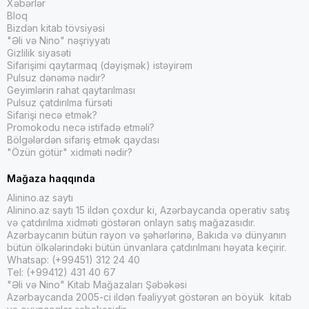
Xəbərlər
Bloq
Bizdən kitab tövsiyəsi
"Əli və Nino" nəşriyyatı
Gizlilik siyasəti
Sifarişimi qaytarmaq (dəyişmək) istəyirəm
Pulsuz dənəmə nədir?
Geyimlərin rahat qaytarılması
Pulsuz çatdırılma fürsəti
Sifarişi necə etmək?
Promokodu necə istifadə etməli?
Bölgələrdən sifariş etmək qaydası
"Özün götür" xidməti nədir?
Mağaza haqqında
Alinino.az saytı
Alinino.az saytı 15 ildən çoxdur ki, Azərbaycanda operativ satış
və çatdırılma xidməti göstərən onlayn satış mağazasıdır.
Azərbaycanın bütün rayon və şəhərlərinə, Bakıda və dünyanın
bütün ölkələrindəki bütün ünvanlara çatdırılmanı həyata keçirir.
Whatsap: (+99451) 312 24 40
Tel: (+99412) 431 40 67
"Əli və Nino" Kitab Mağazaları Şəbəkəsi
Azərbaycanda 2005-ci ildən fəaliyyət göstərən ən böyük kitab