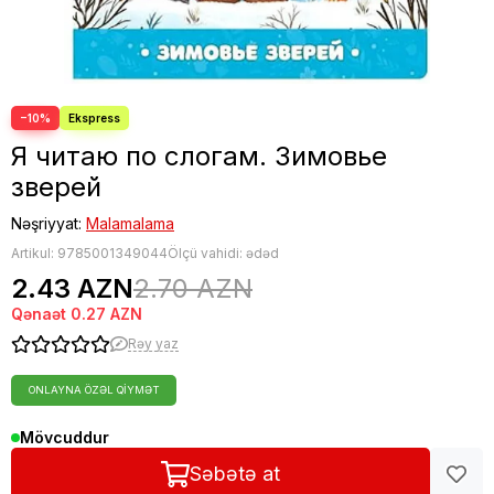
−10%
Я читаю по слогам. Зимовье
зверей
Nəşriyyat:
Malamalama
Artikul:
9785001349044
Ölçü vahidi: ədəd
2.43 AZN
2.70 AZN
Qənaət
0.27 AZN
Rəy yaz
ONLAYNA ÖZƏL QIYMƏT
Mövcuddur
Səbətə at