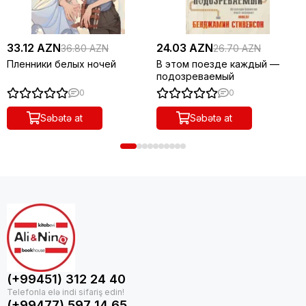
33.12 AZN
24.03 AZN
36.80 AZN
26.70 AZN
Пленники белых ночей
В этом поезде каждый —
подозреваемый
0
0
Səbətə at
Səbətə at
(+99451) 312 24 40
(+99477) 597 14 65