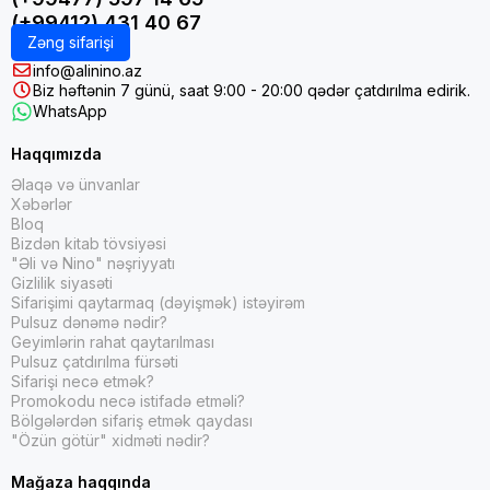
(+99412) 431 40 67
Zəng sifarişi
info@alinino.az
Biz həftənin 7 günü, saat 9:00 - 20:00 qədər çatdırılma edirik.
WhatsApp
Haqqımızda
Əlaqə və ünvanlar
Xəbərlər
Bloq
Bizdən kitab tövsiyəsi
"Əli və Nino" nəşriyyatı
Gizlilik siyasəti
Sifarişimi qaytarmaq (dəyişmək) istəyirəm
Pulsuz dənəmə nədir?
Geyimlərin rahat qaytarılması
Pulsuz çatdırılma fürsəti
Sifarişi necə etmək?
Promokodu necə istifadə etməli?
Bölgələrdən sifariş etmək qaydası
"Özün götür" xidməti nədir?
Mağaza haqqında