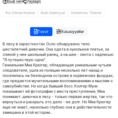
Sual ver
Paylaşın
Rus Dilində Kitablar
Bədii Ədəbiyyat
Detektivlər. Trillerlər
Təsvir
Xüsusiyyətlər
В лесу в окрестностях Осло обнаружено тело
шестилетней девочки. Она одета в кукольное платье, за
спиной у нее школьный ранец, а на шее - лента с надписью
"Я путешествую одна".
Гениальная Миа Крюгер, обладающая уникальным чутьем
следователя, ушла из полиции несколько лет назад и
поселилась на безлюдном острове в норвежских фьордах,
где предается мучительными воспоминаниями и мыслям о
самоубийстве. Но когда бывший босс Холгер Мунк
показывает ей фотографии с места преступления, Миа
понимает: девочка в лесу - только первая жертва, так что
вернуться и раскрыть это дело - ее долг. Но Миа Крюгер
еще не знает, насколько глубоко она в действительности
замешана в этой истории...