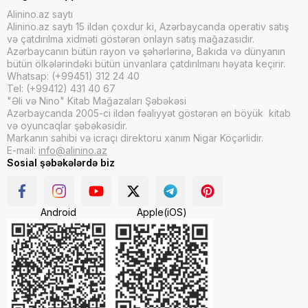
Alinino.az saytı
Alinino.az saytı 15 ildən çoxdur ki, Azərbaycanda operativ satış
və çatdırılma xidməti göstərən onlayn satış mağazasıdır.
Azərbaycanın bütün rayon və şəhərlərinə, Bakıda və dünyanın
bütün ölkələrindəki bütün ünvanlara çatdırılmanı həyata keçirir.
Whatsap: (+99451) 312 24 40
Tel: (+99412) 431 40 67
"Əli və Nino" Kitab Mağazaları Şəbəkəsi
Azərbaycanda 2005-ci ildən fəaliyyət göstərən ən böyük kitab
və oyuncaqlar şəbəkəsidir.
Markanın sahibi və icraçı direktoru xanım Nigar Köçərlidir.
E-mail:
info@alinino.az
Sosial şəbəkələrdə biz
Android
Apple(iOS)