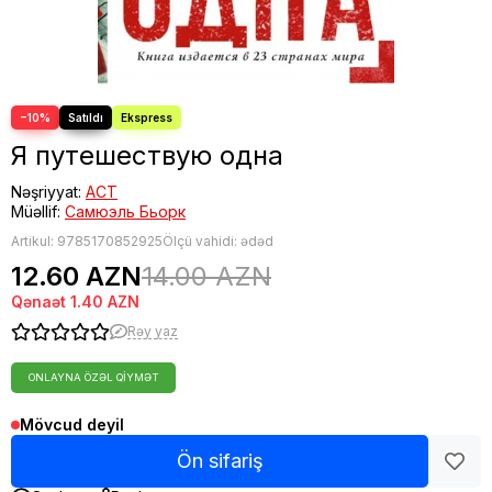
−10%
Я путешествую одна
Nəşriyyat:
АСТ
Müəllif:
Самюэль Бьорк
Artikul:
9785170852925
Ölçü vahidi: ədəd
12.60 AZN
14.00 AZN
Qənaət
1.40 AZN
Rəy yaz
ONLAYNA ÖZƏL QIYMƏT
Mövcud deyil
Ön sifariş