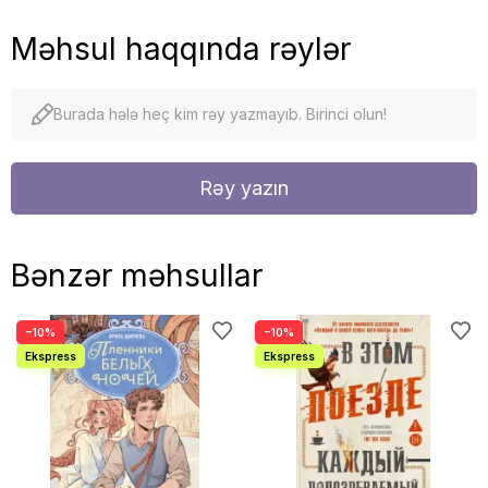
Məhsul haqqında rəylər
Burada hələ heç kim rəy yazmayıb. Birinci olun!
Rəy yazın
Bənzər məhsullar
−10%
−10%