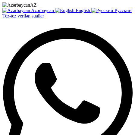
AZ
Azərbaycan
English
Русский
Tez-tez verilən suallar