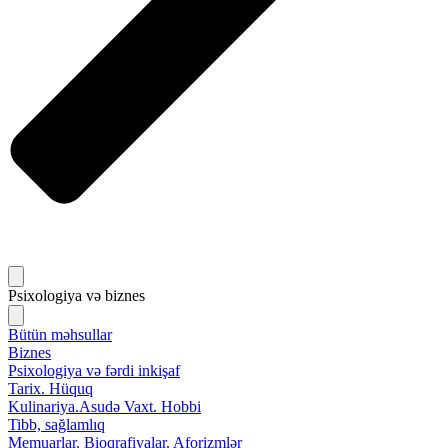
Psixologiya və biznes
Bütün məhsullar
Biznes
Psixologiya və fərdi inkişaf
Tarix. Hüquq
Kulinariya.Asudə Vaxt. Hobbi
Tibb, sağlamlıq
Memuarlar. Bioqrafiyalar. Aforizmlər