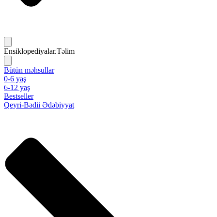
Ensiklopediyalar.Təlim
Bütün məhsullar
0-6 yaş
6-12 yaş
Bestseller
Qeyri-Bədii Ədəbiyyat