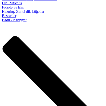
Din. Məxfilik
Fəlsəfə və Elm
Hazırlıq. Xarici dil. Lüğətlər
Bestseller
Bədii Ədəbiyyat