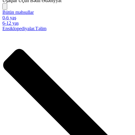
Uşaqlar Üçün Bədii Ədəbiyyat
Bütün məhsullar
0-6 yaş
6-12 yaş
Ensiklopediyalar.Təlim