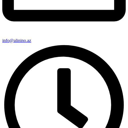
info@alinino.az