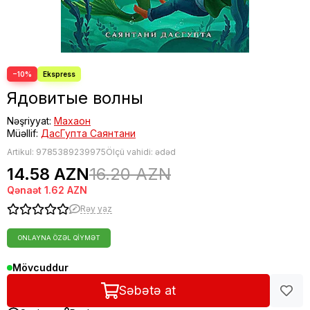
−10%
Ядовитые волны
Nəşriyyat:
Махаон
Müəllif:
ДасГупта Саянтани
Artikul:
9785389239975
Ölçü vahidi: ədəd
14.58 AZN
16.20 AZN
Qənaət
1.62 AZN
Rəy yaz
ONLAYNA ÖZƏL QIYMƏT
Mövcuddur
Səbətə at