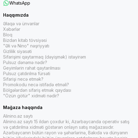
WhatsApp
Haqqımızda
Əlaqə və ünvanlar
Xəbərlər
Bloq
Bizdən kitab tövsiyəsi
"Əli və Nino" nəşriyyatı
Gizlilik siyasəti
Sifarişimi qaytarmaq (dəyişmək) istəyirəm
Pulsuz dənəmə nədir?
Geyimlərin rahat qaytarılması
Pulsuz çatdırılma fürsəti
Sifarişi necə etmək?
Promokodu necə istifadə etməli?
Bölgələrdən sifariş etmək qaydası
"Özün götür" xidməti nədir?
Mağaza haqqında
Alinino.az saytı
Alinino.az saytı 15 ildən çoxdur ki, Azərbaycanda operativ satış
və çatdırılma xidməti göstərən onlayn satış mağazasıdır.
Azərbaycanın bütün rayon və şəhərlərinə, Bakıda və dünyanın