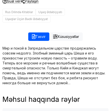
Sual ver
Paylaşın
Rus Dilində Kitablar
Uşaq Ədəbiyyatı
Uşaqlar Üçün Bədii Ədəbiyyat
Təsvir
Xüsusiyyətlər
Мир и покой в Запредельном царстве продержались
совсем недолго. Злобный змеиный царь Шеша и его
прихвостни устроили новую пакость – отравили воду.
Теперь все морские и речные волшебные существа в
смертельной опасности. Только Кийя и Кинджал могут
помочь, ведь именно им подчиняется магия земли и воды.
Правда, Шеша не отступит без боя, и ребята рискуют
никогда больше не вернуться домой…
Məhsul haqqında rəylər