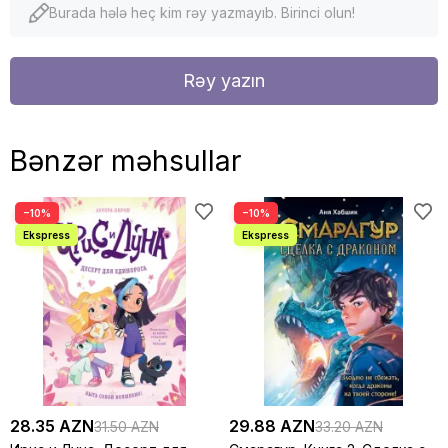
Burada hələ heç kim rəy yazmayıb. Birinci olun!
Rəy yazın
Bənzər məhsullar
−10%
−10%
28.35 AZN
29.88 AZN
31.50 AZN
33.20 AZN