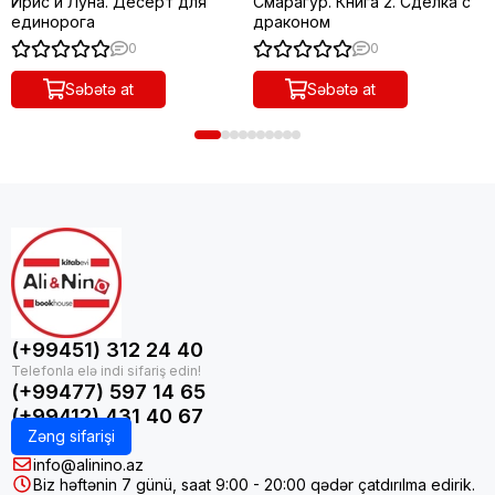
Ирис и Луна. Десерт для
Смарагур. Книга 2. Сделка с
единорога
драконом
0
0
Səbətə at
Səbətə at
(+99451) 312 24 40
(+99477) 597 14 65
(+99412) 431 40 67
Zəng sifarişi
info@alinino.az
Biz həftənin 7 günü, saat 9:00 - 20:00 qədər çatdırılma edirik.