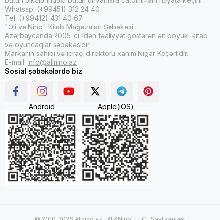
bütün ölkələrindəki bütün ünvanlara çatdırılmanı həyata keçirir.
Whatsap: (+99451) 312 24 40
Tel: (+99412) 431 40 67
"Əli və Nino" Kitab Mağazaları Şəbəkəsi
Azərbaycanda 2005-ci ildən fəaliyyət göstərən ən böyük kitab
və oyuncaqlar şəbəkəsidir.
Markanın sahibi və icraçı direktoru xanım Nigar Köçərlidir.
E-mail:
info@alinino.az
Sosial şəbəkələrdə biz
Android
Apple(iOS)
© 2010-2026 Alinino.az. "Ali&Nino" LLC .
Sayt xəritəsi