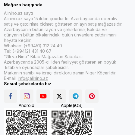
Mağaza haqqında
Alinino.az saytı
Alinino.az saytı 15 ildən çoxdur ki, Azərbaycanda operativ
satış və çatdırılma xidməti göstərən onlayn satış mağazasıdır.
Azərbaycanın bütün rayon və şəhərlərinə, Bakıda və
dünyanın bütün ölkələrindəki bütün ünvanlara çatdırılmanı
həyata keçirir.
Whatsap: (+99451) 312 24 40
Tel: (+99412) 431 40 67
"Əli və Nino" Kitab Mağazaları Şəbəkəsi
Azərbaycanda 2005-ci ildən fəaliyyət göstərən ən böyük
kitab və oyuncaqlar şəbəkəsidir.
Markanın sahibi və icraçı direktoru xanım Nigar Köçərlidir.
E-mail:
info@alinino.az
Sosial şəbəkələrdə biz
Android
Apple(iOS)