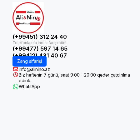
(+99451) 312 24 40
(+99477) 597 14 65
(+99412) 431 40 67
Zəng sifarişi
info@alinino.az
Biz həftənin 7 günü, saat 9:00 - 20:00 qədər çatdırılma
edirik.
WhatsApp