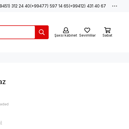
9451) 312 24 40
(+99477) 597 14 65
(+99412) 431 40 67
Şəxsi kabinet
Sevimlilər
Səbət
az
: ədəd
5)