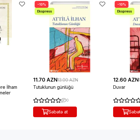
−10%
−10%
11.70 AZN
12.60 AZN
13.00 AZN
ere İlham
Tutuklunun günlüğü
Duvar
meler
0
Səbətə at
Səbət