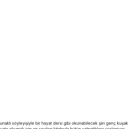
aklı söyleyişiyle bir hayat dersi gibi okunabilecek şiiri genç kuşak o
şta okumak için en sevilen kitabıyla bütün yalnızlıklara sesleniyor.