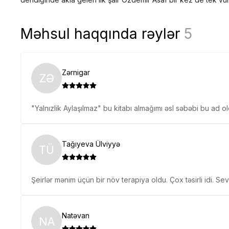
Məhsul haqqında rəylər
5
Zərnigar
ZƏ
"Yalnızlik Aylaşılmaz" bu kitabı almağımı əsl səbəbi bu ad ol
Tağıyeva Ülviyyə
TÜ
Şeirlər mənim üçün bir növ terapiya oldu. Çox təsirli idi. S
Natəvan
NA