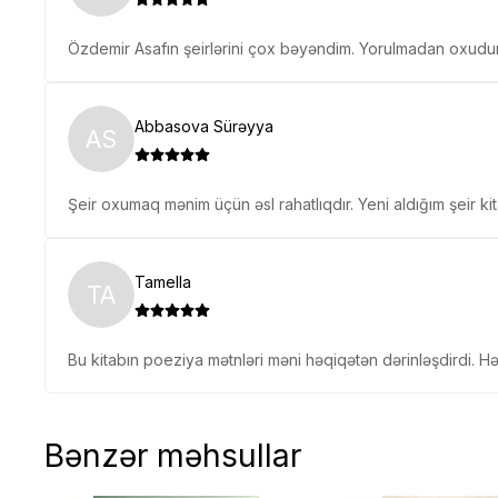
Özdemir Asafın şeirlərini çox bəyəndim. Yorulmadan oxudu
Abbasova Sürəyya
AS
Şeir oxumaq mənim üçün əsl rahatlıqdır. Yeni aldığım şeir k
Tamella
TA
Bu kitabın poeziya mətnləri məni həqiqətən dərinləşdirdi. Hər 
Bənzər məhsullar