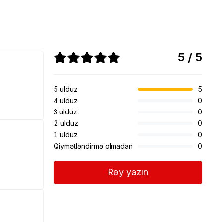
5 / 5
5 ulduz
5
4 ulduz
0
3 ulduz
0
2 ulduz
0
1 ulduz
0
Qiymətləndirmə olmadan
0
Rəy yazın