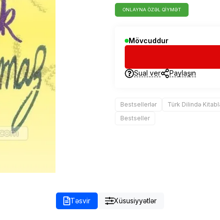
ONLAYNA ÖZƏL QIYMƏT
Mövcuddur
Sual ver
Paylaşın
Bestsellerlər
Türk Dilində Kitabl
Bestseller
Təsvir
Xüsusiyyətlər