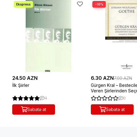
−10%
24.50 AZN
6.30 AZN
7.00 AZN
İlk Şiirler
Gürgen Kral – Bestecil
Veren Şiirlerinden Seç
4
0
Səbətə at
Səbətə at