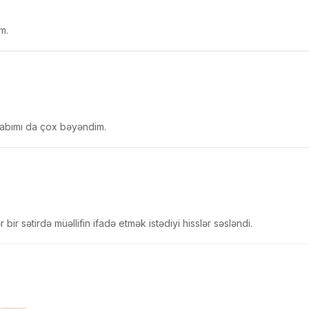
m.
itabımı da çox bəyəndim.
bir sətirdə müəllifin ifadə etmək istədiyi hisslər səsləndi.