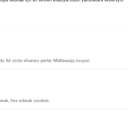
du. Bir sözlə əfsanəvi şeirlər. Müttləəəqq oxuyun.
evərək, hiss edərək oxudum.