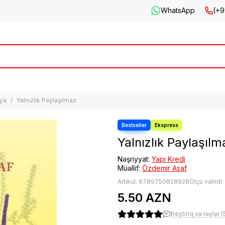
WhatsApp
(+9
ya
Yalnızlık Paylaşılmaz
Yalnızlık Paylaşılm
Nəşriyyat:
Yapı Kredi
Müəllif:
Özdemir Asaf
Artikul:
9789750828928
Ölçü vahidi
5.50 AZN
Reytinq və rəylər (