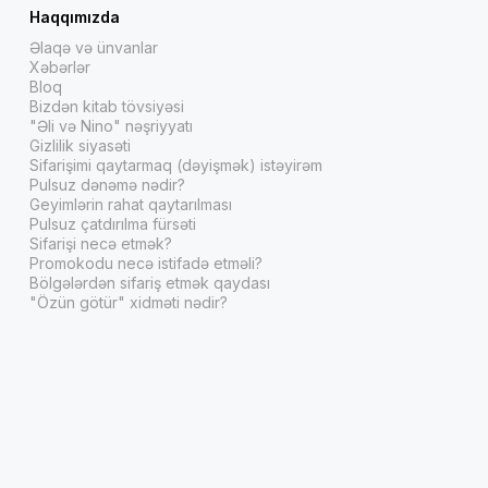
Haqqımızda
Əlaqə və ünvanlar
Xəbərlər
Bloq
Bizdən kitab tövsiyəsi
"Əli və Nino" nəşriyyatı
Gizlilik siyasəti
Sifarişimi qaytarmaq (dəyişmək) istəyirəm
Pulsuz dənəmə nədir?
Geyimlərin rahat qaytarılması
Pulsuz çatdırılma fürsəti
Sifarişi necə etmək?
Promokodu necə istifadə etməli?
Bölgələrdən sifariş etmək qaydası
"Özün götür" xidməti nədir?