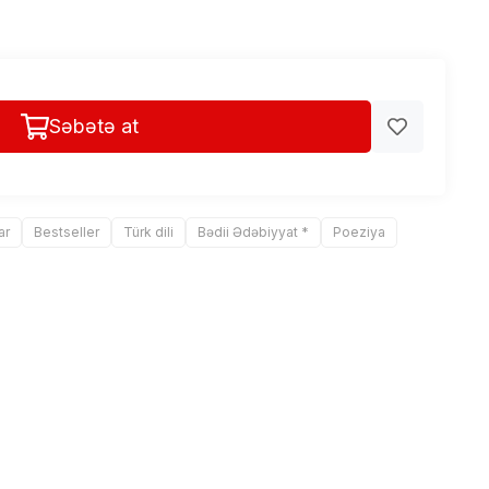
Səbətə at
ar
Bestseller
Türk dili
Bədii Ədəbiyyat *
Poeziya