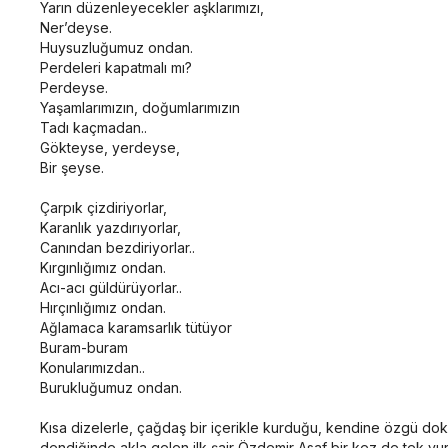
Yarın düzenleyecekler aşklarımızı,
Ner’deyse.
Huysuzluğumuz ondan.
Perdeleri kapatmalı mı?
Perdeyse.
Yaşamlarımızın, doğumlarımızın
Tadı kaçmadan..
Gökteyse, yerdeyse,
Bir şeyse.
Çarpık çizdiriyorlar,
Karanlık yazdırıyorlar,
Canından bezdiriyorlar..
Kırgınlığımız ondan.
Acı-acı güldürüyorlar..
Hırçınlığımız ondan.
Ağlamaca karamsarlık tütüyor
Buram-buram
Konularımızdan..
Burukluğumuz ondan.
Kısa dizelerle, çağdaş bir içerikle kurduğu, kendine özgü dokun
dendiğinde akla gelen ilk şair Özdemir Asaf bir kez de tek vuru