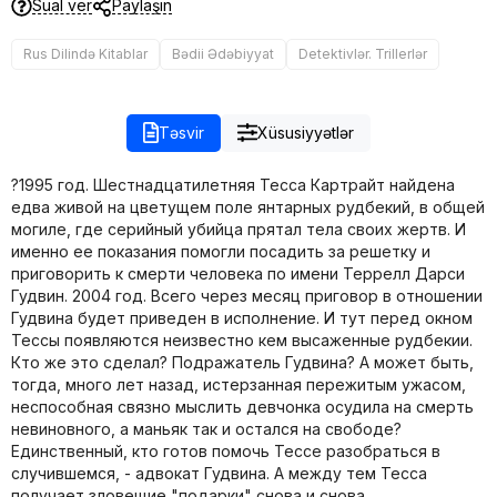
Sual ver
Paylaşın
Rus Dilində Kitablar
Bədii Ədəbiyyat
Detektivlər. Trillerlər
Təsvir
Xüsusiyyətlər
?1995 год. Шестнадцатилетняя Тесса Картрайт найдена
едва живой на цветущем поле янтарных рудбекий, в общей
могиле, где серийный убийца прятал тела своих жертв. И
именно ее показания помогли посадить за решетку и
приговорить к смерти человека по имени Террелл Дарси
Гудвин. 2004 год. Всего через месяц приговор в отношении
Гудвина будет приведен в исполнение. И тут перед окном
Тессы появляются неизвестно кем высаженные рудбекии.
Кто же это сделал? Подражатель Гудвина? А может быть,
тогда, много лет назад, истерзанная пережитым ужасом,
неспособная связно мыслить девчонка осудила на смерть
невиновного, а маньяк так и остался на свободе?
Единственный, кто готов помочь Тессе разобраться в
случившемся, - адвокат Гудвина. А между тем Тесса
получает зловещие "подарки" снова и снова…