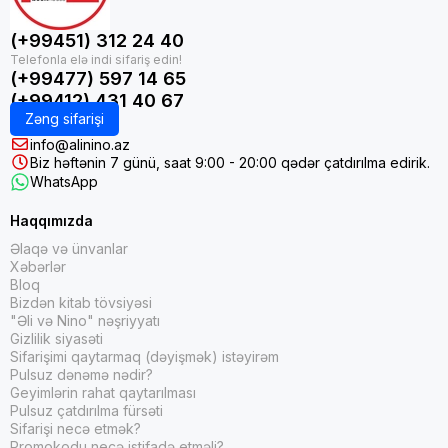
(+99451) 312 24 40
(+99477) 597 14 65
(+99412) 431 40 67
Zəng sifarişi
info@alinino.az
Biz həftənin 7 günü, saat 9:00 - 20:00 qədər çatdırılma edirik.
WhatsApp
Haqqımızda
Əlaqə və ünvanlar
Xəbərlər
Bloq
Bizdən kitab tövsiyəsi
"Əli və Nino" nəşriyyatı
Gizlilik siyasəti
Sifarişimi qaytarmaq (dəyişmək) istəyirəm
Pulsuz dənəmə nədir?
Geyimlərin rahat qaytarılması
Pulsuz çatdırılma fürsəti
Sifarişi necə etmək?
Promokodu necə istifadə etməli?