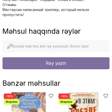
Отзывы:
Мастерски написанный триллер, который нельзя
пропустить!
Məhsul haqqında rəylər
Burada hələ heç kim rəy yazmayıb. Birinci olun!
Rəy yazın
Bənzər məhsullar
−10%
−10%