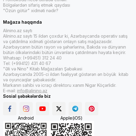
Bölgələrdən sifariş etmək qaydası
"Özün götür" xidməti nədir?
Mağaza haqqında
Alinino.az saytı
Alinino.az saytı 15 ildən çoxdur ki, Azərbaycanda operativ satış
və çatdırılma xidməti göstərən onlayn satış mağazasıdır.
Azərbaycanın bütün rayon və şəhərlərinə, Bakıda və dünyanın
bütün ölkələrindəki bütün ünvanlara çatdırılmanı həyata keçirir.
Whatsap: (+99451) 312 24 40
Tel: (+99412) 431 40 67
"Əli və Nino" Kitab Mağazaları Şəbəkəsi
Azərbaycanda 2005-ci ildən fəaliyyət göstərən ən böyük kitab
və oyuncaqlar şəbəkəsidir.
Markanın sahibi və icraçı direktoru xanım Nigar Köçərlidir.
E-mail:
info@alinino.az
Sosial şəbəkələrdə biz
Android
Apple(iOS)