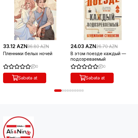
33.12 AZN
24.03 AZN
36.80 AZN
26.70 AZN
Пленники белых ночей
В этом поезде каждый —
подозреваемый
0
0
Səbətə at
Səbətə at