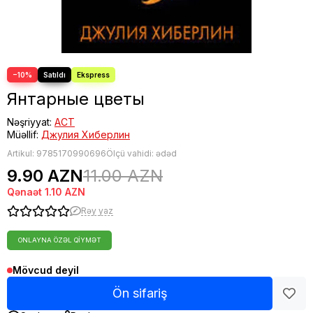
−10%
Янтарные цветы
Nəşriyyat:
АСТ
Müəllif:
Джулия Хиберлин
Artikul:
9785170990696
Ölçü vahidi: ədəd
9.90 AZN
11.00 AZN
Qənaət
1.10 AZN
Rəy yaz
ONLAYNA ÖZƏL QIYMƏT
Mövcud deyil
Ön sifariş