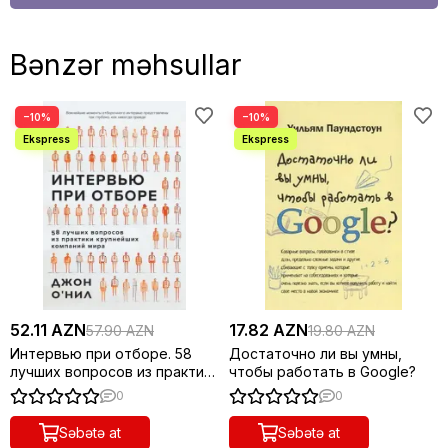
Bənzər məhsullar
−10%
−10%
52.11 AZN
17.82 AZN
57.90 AZN
19.80 AZN
Интервью при отборе. 58
Достаточно ли вы умны,
лучших вопросов из практики
чтобы работать в Google?
крупнейших компаний мира
0
0
Səbətə at
Səbətə at