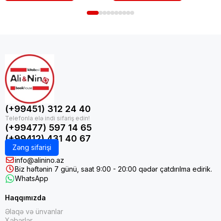
(+99451) 312 24 40
(+99477) 597 14 65
(+99412) 431 40 67
Zəng sifarişi
info@alinino.az
Biz həftənin 7 günü, saat 9:00 - 20:00 qədər çatdırılma edirik.
WhatsApp
Haqqımızda
Əlaqə və ünvanlar
Xəbərlər