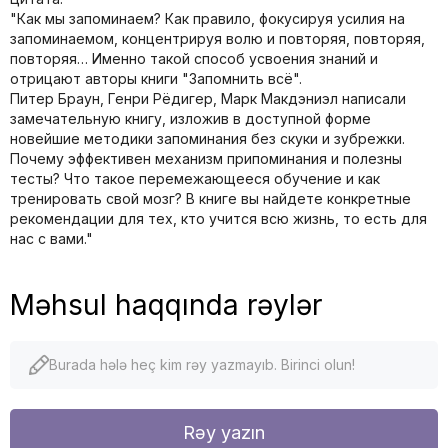
"Как мы запоминаем? Как правило, фокусируя усилия на
запоминаемом, концентрируя волю и повторяя, повторяя,
повторяя… Именно такой способ усвоения знаний и
отрицают авторы книги "Запомнить всё".
Питер Браун, Генри Рёдигер, Марк Макдэниэл написали
замечательную книгу, изложив в доступной форме
новейшие методики запоминания без скуки и зубрежки.
Почему эффективен механизм припоминания и полезны
тесты? Что такое перемежающееся обучение и как
тренировать свой мозг? В книге вы найдете конкретные
рекомендации для тех, кто учится всю жизнь, то есть для
нас с вами."
Məhsul haqqında rəylər
Burada hələ heç kim rəy yazmayıb. Birinci olun!
Rəy yazın