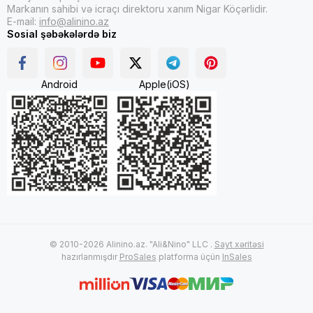
Markanın sahibi və icraçı direktoru xanım Nigar Köçərlidir.
E-mail:
info@alinino.az
Sosial şəbəkələrdə biz
Android
Apple(iOS)
© 2010-2026 Alinino.az. "Ali&Nino" LLC .
Sayt xəritəsi
hazırlanmışdır
ProSales
platforma üçün
InSales