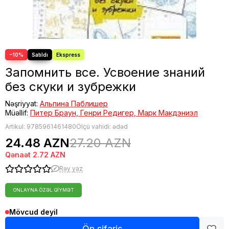
Fəlsəfə
Bestseller
−10%
Запомнить все. Усвоение знаний
без скуки и зубрежки
Nəşriyyat:
Альпина Паблишер
Müəllif:
Питер Браун, Генри Редигер, Марк Макдэниэл
Artikul:
9785961461480
Ölçü vahidi: ədəd
24.48 AZN
27.20 AZN
Qənaət
2.72 AZN
Rəy yaz
ONLAYNA ÖZƏL QIYMƏT
Mövcud deyil
Ön sifariş