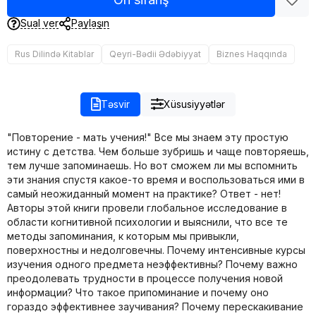
Sual ver
Paylaşın
Rus Dilində Kitablar
Qeyri-Bədii Ədəbiyyat
Biznes Haqqında
Təsvir
Xüsusiyyətlər
"Повторение - мать учения!" Все мы знаем эту простую
истину с детства. Чем больше зубришь и чаще повторяешь,
тем лучше запоминаешь. Но вот сможем ли мы вспомнить
эти знания спустя какое-то время и воспользоваться ими в
самый неожиданный момент на практике? Ответ - нет!
Авторы этой книги провели глобальное исследование в
области когнитивной психологии и выяснили, что все те
методы запоминания, к которым мы привыкли,
поверхностны и недолговечны. Почему интенсивные курсы
изучения одного предмета неэффективны? Почему важно
преодолевать трудности в процессе получения новой
информации? Что такое припоминание и почему оно
гораздо эффективнее заучивания? Почему перескакивание