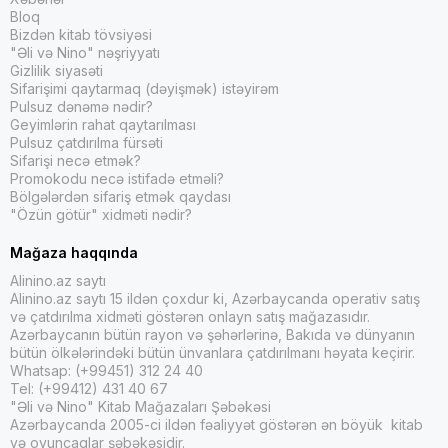
Bloq
Bizdən kitab tövsiyəsi
"Əli və Nino" nəşriyyatı
Gizlilik siyasəti
Sifarişimi qaytarmaq (dəyişmək) istəyirəm
Pulsuz dənəmə nədir?
Geyimlərin rahat qaytarılması
Pulsuz çatdırılma fürsəti
Sifarişi necə etmək?
Promokodu necə istifadə etməli?
Bölgələrdən sifariş etmək qaydası
"Özün götür" xidməti nədir?
Mağaza haqqında
Alinino.az saytı
Alinino.az saytı 15 ildən çoxdur ki, Azərbaycanda operativ satış
və çatdırılma xidməti göstərən onlayn satış mağazasıdır.
Azərbaycanın bütün rayon və şəhərlərinə, Bakıda və dünyanın
bütün ölkələrindəki bütün ünvanlara çatdırılmanı həyata keçirir.
Whatsap: (+99451) 312 24 40
Tel: (+99412) 431 40 67
"Əli və Nino" Kitab Mağazaları Şəbəkəsi
Azərbaycanda 2005-ci ildən fəaliyyət göstərən ən böyük kitab
və oyuncaqlar şəbəkəsidir.