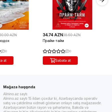
34.74 AZN
21
30.00 AZN
38.60 AZN
вздох
Прайм-тайм
Се
0
0
ə at
Səbətə at
Mağaza haqqında
Alinino.az saytı
Alinino.az saytı 15 ildən çoxdur ki, Azərbaycanda operativ
satış və çatdırılma xidməti göstərən onlayn satış mağazasıdır.
Azərbaycanın bütün rayon və şəhərlərinə, Bakıda və
dünyanın bütün ölkələrindəki bütün ünvanlara çatdırılmanı