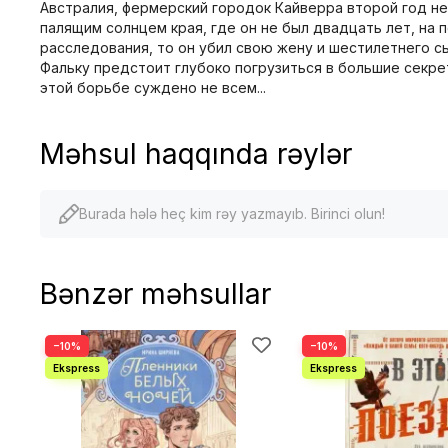
Австралия, фермерский городок Кайверра второй год не
палящим солнцем края, где он не был двадцать лет, на 
расследования, то он убил свою жену и шестилетнего сын
Фальку предстоит глубоко погрузиться в большие секре
этой борьбе суждено не всем...
Məhsul haqqında rəylər
Burada hələ heç kim rəy yazmayıb. Birinci olun!
Bənzər məhsullar
−10%
−10%