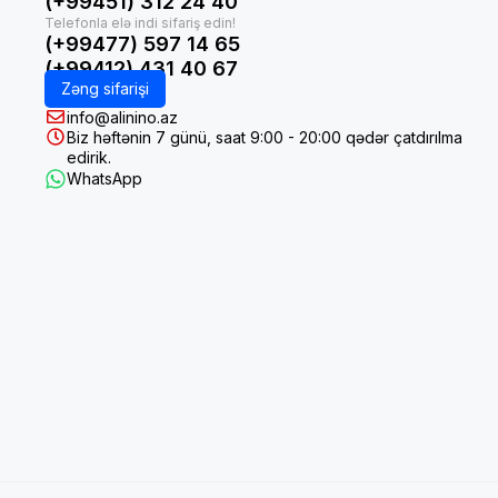
(+99451) 312 24 40
(+99477) 597 14 65
(+99412) 431 40 67
Zəng sifarişi
info@alinino.az
Biz həftənin 7 günü, saat 9:00 - 20:00 qədər çatdırılma
edirik.
WhatsApp