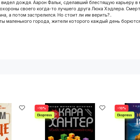
 видел дождя. Аарон Фальк, сделавший блестящую карьеру в 
похороны своего когда-то лучшего друга Люка Хэдлера. Смерт
а, а потом застрелился. Но стоит ли им верить?..
ты маленького города, жители которого каждый день борются 
−10%
−10%