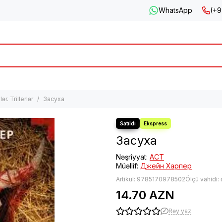
WhatsApp
(+9
ər. Trillerlər
Засуха
Засуха
Nəşriyyat:
АСТ
Müəllif:
Джейн Харпер
Artikul:
9785170978502
Ölçü vahidi:
14.70 AZN
Rəy yaz