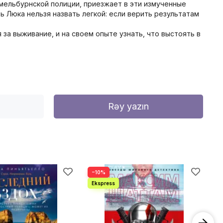
мельбурнской полиции, приезжает в эти измученные
ь Люка нельзя назвать легкой: если верить результатам
за выживание, и на своем опыте узнать, что выстоять в
Rəy yazın
−10%
−