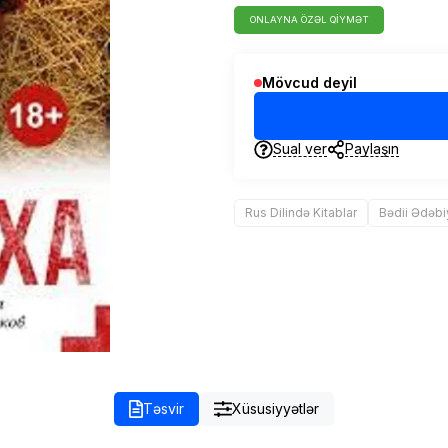
ONLAYNA ÖZƏL QIYMƏT
Mövcud deyil
Sual ver
Paylaşın
Rus Dilində Kitablar
Bədii Ədəbi
Təsvir
Xüsusiyyətlər