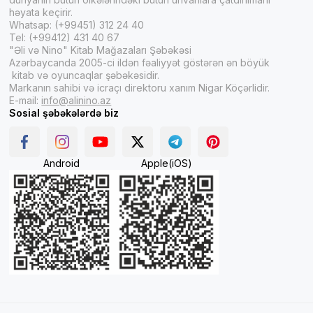
həyata keçirir.
Whatsap: (+99451) 312 24 40
Tel: (+99412) 431 40 67
"Əli və Nino" Kitab Mağazaları Şəbəkəsi
Azərbaycanda 2005-ci ildən fəaliyyət göstərən ən böyük
kitab və oyuncaqlar şəbəkəsidir.
Markanın sahibi və icraçı direktoru xanım Nigar Köçərlidir.
E-mail:
info@alinino.az
Sosial şəbəkələrdə biz
Android
Apple(iOS)