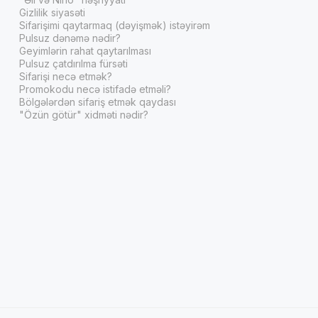
Gizlilik siyasəti
Sifarişimi qaytarmaq (dəyişmək) istəyirəm
Pulsuz dənəmə nədir?
Geyimlərin rahat qaytarılması
Pulsuz çatdırılma fürsəti
Sifarişi necə etmək?
Promokodu necə istifadə etməli?
Bölgələrdən sifariş etmək qaydası
"Özün götür" xidməti nədir?