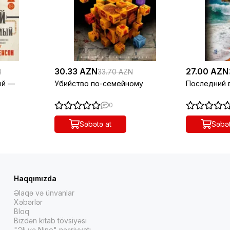
30.33 AZN
27.00 AZN
N
33.70 AZN
ый —
Убийство по-семейному
Последний 
0
Səbətə at
Səbət
Haqqımızda
Əlaqə və ünvanlar
Xəbərlər
Bloq
Bizdən kitab tövsiyəsi
"Əli və Nino" nəşriyyatı