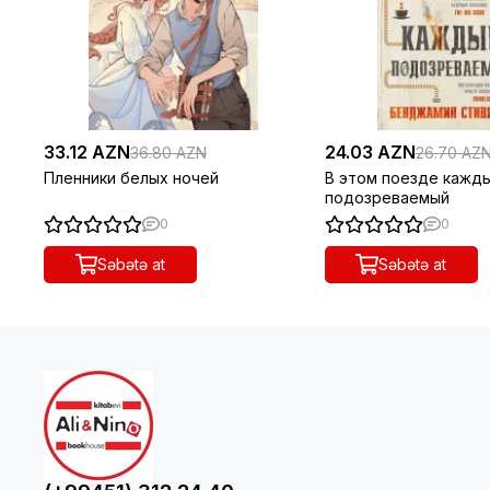
33.12 AZN
24.03 AZN
36.80 AZN
26.70 AZ
Пленники белых ночей
В этом поезде кажд
подозреваемый
0
0
Səbətə at
Səbətə at