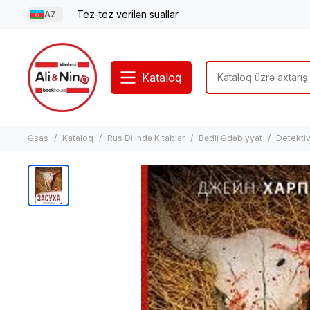
Tez-tez verilən suallar
AZ
Kataloq
Əsas
Kataloq
Rus Dilində Kitablar
Bədii Ədəbiyyat
Detektivl