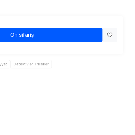
Ön sifariş
yyat
Detektivlər. Trillerlər