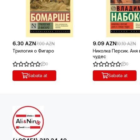
6.30 AZN
9.09 AZN
7.00 AZN
10.10 AZN
Трилогия о Фигаро
Николка Персик. Аня
чудес
0
0
Səbətə at
Səbətə at