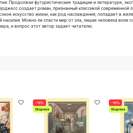
тия. Продолжая футуристические традиции и литературе, экс
ни Бёрджесс создает роман, признанный классикой современной
ысокое искусство жизни, как род наслаждения, попадает в же
 насилия. Можно ли спасти мир от зла, лишая человека воли с
вчера, и вопрос этот автор задает читателю.
−10%
−10%