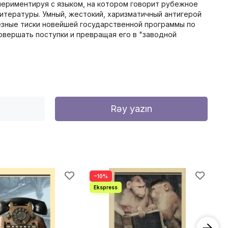
периментируя с языком, на котором говорит рубежное
 литературы. Умный, жестокий, харизматичный антигерой
лезные тиски новейшей государственной программы по
овершать поступки и превращая его в "заводной
Rəy yazın
−10%
−