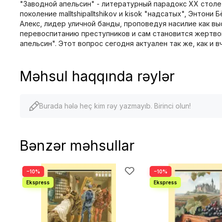
"Заводной апельсин" - литературный парадокс XX столе
поколение malltshipalltshikov и kisok "надсатых", Энто
Алекс, лидер уличной банды, проповедуя насилие как в
перевоспитанию преступников и сам становится жертвой
апельсин". Этот вопрос сегодня актуален так же, как и 
Məhsul haqqında rəylər
Burada hələ heç kim rəy yazmayıb. Birinci olun!
Bənzər məhsullar
−10%
−10%