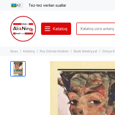
Tez-tez verilən suallar
AZ
Kataloq
Əsas
Kataloq
Rus Dilində Kitablar
Bədii Ədəbiyyat
Dünya K