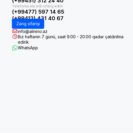
(+99451) 312 24 40
(+99477) 597 14 65
(+99412) 431 40 67
Zəng sifarişi
info@alinino.az
Biz həftənin 7 günü, saat 9:00 - 20:00 qədər çatdırılma
edirik.
WhatsApp