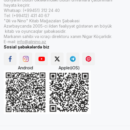
həyata keçirir.
Whatsap: (+99451) 312 24 40
Tel: (+99412) 431 40 67
"Əli və Nino" Kitab Mağazaları Şəbəkəsi
Azərbaycanda 2005-ci ildən fəaliyyət göstərən ən böyük
kitab və oyuncaqlar şəbəkəsidir.
Markanın sahibi və icraçı direktoru xanım Nigar Köçərlidir.
E-mail:
info@alinino.az
Sosial şəbəkələrdə biz
Android
Apple(iOS)