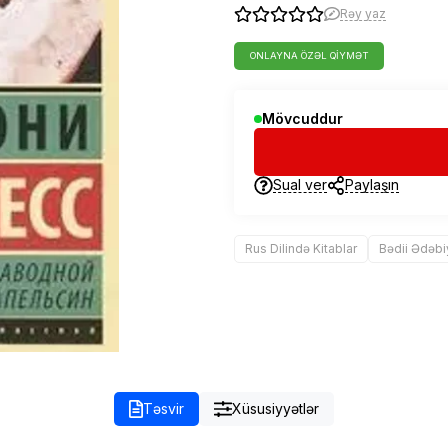
Rəy yaz
ONLAYNA ÖZƏL QIYMƏT
Mövcuddur
Sual ver
Paylaşın
Rus Dilində Kitablar
Bədii Ədəbi
Təsvir
Xüsusiyyətlər