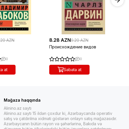
8.28 AZN
10
.20 AZN
9.20 AZN
Происхождение видов
Чу
0
0
ə at
Səbətə at
Mağaza haqqında
Alinino.az saytı
Alinino.az saytı 15 ildən çoxdur ki, Azərbaycanda operativ
satış və çatdırılma xidməti göstərən onlayn satış mağazasıdır.
Azərbaycanın bütün rayon və şəhərlərinə, Bakıda və
dünyanın bütün ölkələrindəki bütün ünvanlara çatdırılmanı