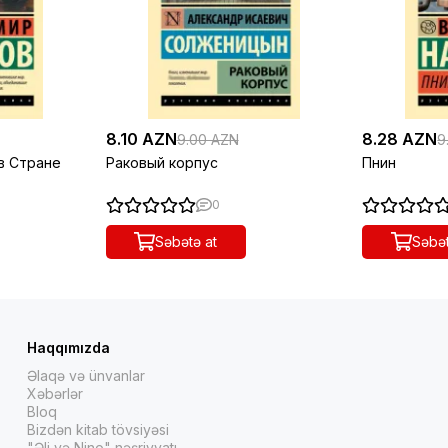
8.10 AZN
8.28 AZN
9.00 AZN
9
 в Стране
Раковый корпус
Пнин
0
Səbətə at
Səbət
Haqqımızda
Əlaqə və ünvanlar
Xəbərlər
Bloq
Bizdən kitab tövsiyəsi
"Əli və Nino" nəşriyyatı