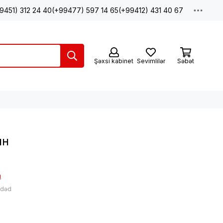
9451) 312 24 40
(+99477) 597 14 65
(+99412) 431 40 67
Şəxsi kabinet
Sevimlilər
Səbət
ин
а
ədəd