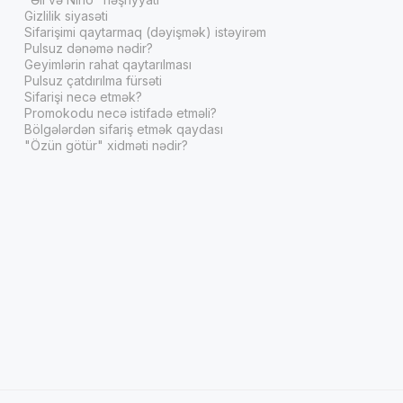
Gizlilik siyasəti
Sifarişimi qaytarmaq (dəyişmək) istəyirəm
Pulsuz dənəmə nədir?
Geyimlərin rahat qaytarılması
Pulsuz çatdırılma fürsəti
Sifarişi necə etmək?
Promokodu necə istifadə etməli?
Bölgələrdən sifariş etmək qaydası
"Özün götür" xidməti nədir?