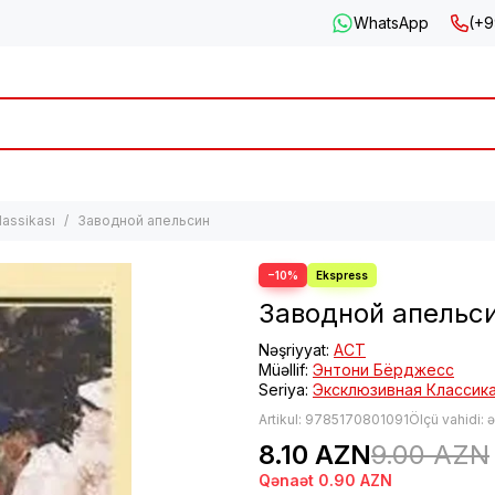
WhatsApp
(+9
lassikası
Заводной апельсин
−10%
Заводной апельс
Nəşriyyat:
АСТ
Müəllif:
Энтони Бёрджесс
Seriya:
Эксклюзивная Классик
Artikul:
9785170801091
Ölçü vahidi: 
8.10 AZN
9.00 AZN
Qənaət
0.90 AZN