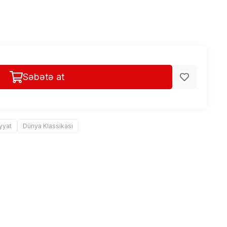
Səbətə at
yyat
Dünya Klassikası