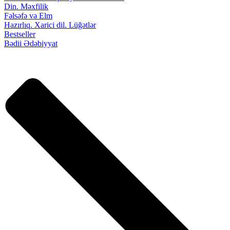
Din. Məxfilik
Fəlsəfə və Elm
Hazırlıq. Xarici dil. Lüğətlər
Bestseller
Bədii Ədəbiyyat