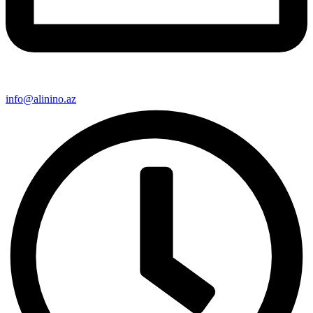
info@alinino.az