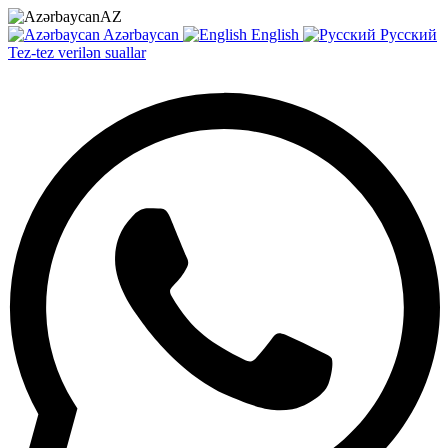
AZ
Azərbaycan
English
Русский
Tez-tez verilən suallar