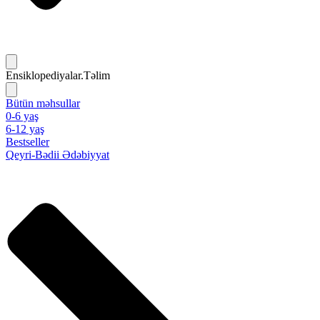
Ensiklopediyalar.Təlim
Bütün məhsullar
0-6 yaş
6-12 yaş
Bestseller
Qeyri-Bədii Ədəbiyyat