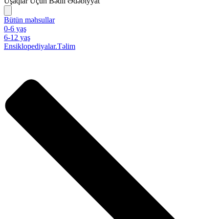
Uşaqlar Üçün Bədii Ədəbiyyat
Bütün məhsullar
0-6 yaş
6-12 yaş
Ensiklopediyalar.Təlim