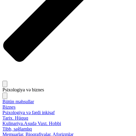
Psixologiya və biznes
Bütün məhsullar
Biznes
Psixologiya və fərdi inkişaf
Tarix. Hüquq
Kulinariya.Asudə Vaxt. Hobbi
Tibb, sağlamlıq
Memuarlar. Bioqrafiyalar. Aforizmlər